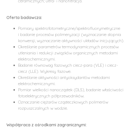
ceramicznych; ultra- i nanofiltracja.
Oferta badawcza:
Pomiary spektrofotometryczne/spektrofluorymetryczne
i badanie procesów polimeryzacji (wyznaczanie stopnia
konwersji, wyznaczanie aktywności układów inicjujących).
Określanie parametrów termodynamicznych procesów
utleniania i redukcji związków organicznych metodami
elektrochemicznymi.
Badanie równowag fazowych ciecz-para (VLE) i ciecz-
ciecz (LLE). Wykresy fazowe.
Określanie aktywności antyoksydantów metodami
elektrochemicznymi.
Pomiar wielkości nanocząstek (DLS), badanie właściwości
fotoelektrycznych półprzewodników.
Oznaczanie ciężarów cząsteczkowych polimerów
rozpuszczalnych w wodzie.
Współpraca z ośrodkami zagranicznymi: