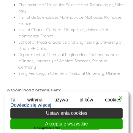
The Institute of Molecular Science and Technologies, Milan,
Italy
Institut de Science des Matériaux de Mulhouse, Mulhouse,
France
Institut Charles Gerhardt Montpellier, Université de
Montpellier, France
School of Material Science and Engineering, University of
Jinan, PR China
Department of Chemical Engineering, Fachhochschule
Münster, University of Applied Sciences, Steinfurt,
Germany
Yuriy Fedkovych Chernivtsi National University, Ukraine
Współpraca z przemysłem:
Ta witryna używa plików cookies.
Evonik Industries
Dowiedz się więcej.
ICHEMAD-Profarb
Ustawienia cookies
Synthos S.A.
Akceptuję wszystkie
Obsługiwane przez
WPLP Compliance Platform