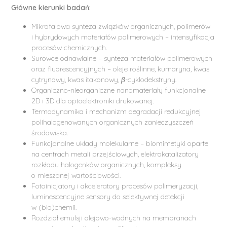
Główne kierunki badań:
Mikrofalowa synteza związków organicznych, polimerów
i hybrydowych materiałów polimerowych – intensyfikacja
procesów chemicznych.
Surowce odnawialne – synteza materiałów polimerowych
oraz fluorescencyjnych – oleje roślinne, kumaryna, kwas
cytrynowy, kwas itakonowy,
β
-cyklodekstryny.
Organiczno-nieorganiczne nanomateriały funkcjonalne
2D i 3D dla optoelektroniki drukowanej.
Termodynamika i mechanizm degradacji redukcyjnej
polihalogenowanych organicznych zanieczyszczeń
środowiska.
Funkcjonalne układy molekularne – biomimetyki oparte
na centrach metali przejściowych, elektrokatalizatory
rozkładu halogenków organicznych, kompleksy
o mieszanej wartościowości.
Fotoinicjatory i akceleratory procesów polimeryzacji,
luminescencyjne sensory do selektywnej detekcji
w (bio)chemii.
Rozdział emulsji olejowo-wodnych na membranach