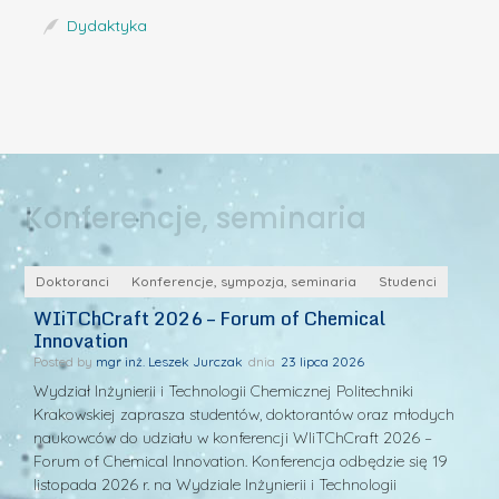
Dydaktyka
Konferencje, seminaria
y
Doktoranci
Konferencje, sympozja, seminaria
Studenci
D
WIiTChCraft 2026 – Forum of Chemical
S
Innovation
P
Posted by
mgr inż. Leszek Jurczak
23 lipca 2026
Po
Wydział Inżynierii i Technologii Chemicznej Politechniki
W 
Krakowskiej zaprasza studentów, doktorantów oraz młodych
si
naukowców do udziału w konferencji WIiTChCraft 2026 –
po
m
Forum of Chemical Innovation. Konferencja odbędzie się 19
pt
listopada 2026 r. na Wydziale Inżynierii i Technologii
s