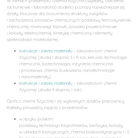
W ramach przedmiotu
chemia fizyczna
(wykłady, ćwiczenia
rachunkowe i laboratoria) studenci poznają najważniejsze jej
działy, kluczowe dla zrozumienia struktury związków
i zachodzenia procesów chemicznych: podstawy termodynamiki
chemicznej, równowagi fazowe, zjawiska powierzchniowe
i koloidy, elektrochemię, kinetykę chemiczną i elementy
spektroskopii molekularnej.
Instrukcje
i
zakres materiału
– laboratorium
chemii
fizycznej
(studia I stopnia, II i III rok, kierunki: technologia
chemiczna, biotechnologia, inżynieria chemiczna
i procesowa, chemia budowlana, nanotechnologie
i nanomateriały)
Instrukcje
i
zakres materiału
– laboratorium
chemii
fizycznej
(studia II stopnia, I rok)
Oprócz
chemii fizycznej
i jej wybranych działów pracownicy
Katedry prowadzą zajęcia z przedmiotów
w języku polskim:
podstawy technologii biopolimerów, biofizyka, koloidy
w układach biologicznych, chemia biokoordynacyjna I i II,