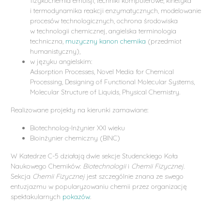
fizykochemia emulsji, techniki komputerowe, kinetyka
i termodynamika reakcji enzymatycznych, modelowanie
procesów technologicznych, ochrona środowiska
w technologii chemicznej, angielska terminologia
techniczna,
muzyczny kanon chemika
(przedmiot
humanistyczny),
w języku angielskim:
Adsorption Processes, Novel Media for Chemical
Processing, Designing of Functional Molecular Systems,
Molecular Structure of Liquids, Physical Chemistry.
Realizowane projekty na kierunki zamawiane:
Biotechnolog-Inżynier XXI wieku
Bioinżynier chemiczny (BINC)
W Katedrze C-5 działają dwie sekcje Studenckiego Koła
Naukowego Chemików:
Biotechnologii
i
Chemii Fizycznej
.
Sekcja
Chemii Fizycznej
jest szczególnie znana ze swego
entuzjazmu w popularyzowaniu chemii przez organizację
spektakularnych
pokazów
.