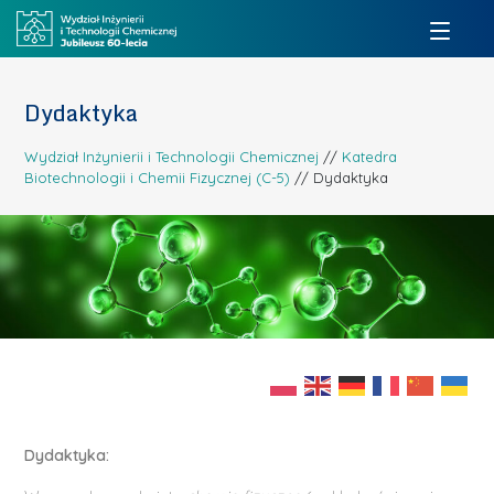
Dydaktyka
Wydział Inżynierii i Technologii Chemicznej
//
Katedra
Biotechnologii i Chemii Fizycznej (C-5)
//
Dydaktyka
Dydaktyka: