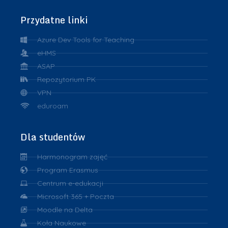
Przydatne linki
Azure Dev Tools for Teaching
eHMS
ASAP
Repozytorium PK
VPN
eduroam
Dla studentów
Harmonogram zajęć
Program Erasmus
Centrum e-edukacji
Microsoft 365 + Poczta
Moodle na Delta
Koła Naukowe