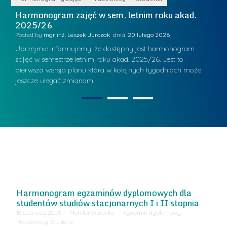
Harmonogram zajęć w sem. letnim roku akad.
P
2025/26
S
Posted by
mgr inż. Leszek Jurczak
20 lutego 2026
Po
Uprzejmie informujemy, że dostępny jest harmonogram
Up
zajęć w semestrze letnim roku akad. 2025/26. Jest to
se
pierwsza wersja planu która w kolejnych tygodniach może
jeszcze ulegać zmianom.
1
2
Harmonogram egzaminów dyplomowych dla
studentów studiów stacjonarnych I i II stopnia
18 czerwca 2026
//
Monika Wałecka
//
Egzamin dyplomowy
,
Pracownicy
,
Studenci