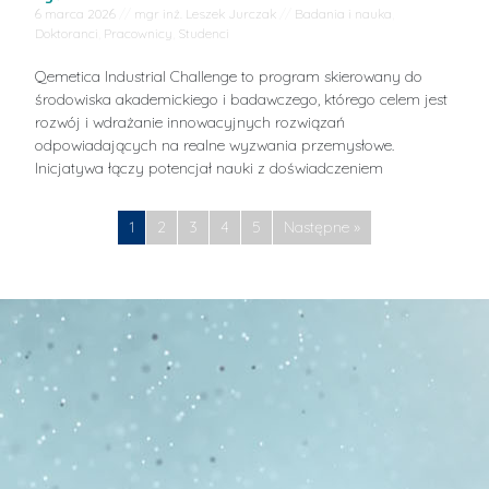
6 marca 2026
//
mgr inż. Leszek Jurczak
//
Badania i nauka
,
Doktoranci
,
Pracownicy
,
Studenci
Qemetica Industrial Challenge to program skierowany do
środowiska akademickiego i badawczego, którego celem jest
rozwój i wdrażanie innowacyjnych rozwiązań
odpowiadających na realne wyzwania przemysłowe.
Inicjatywa łączy potencjał nauki z doświadczeniem
1
2
3
4
5
Następne »