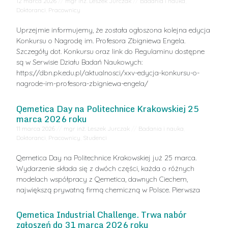
12 marca 2026
//
mgr inż. Leszek Jurczak
//
Badania i nauka
,
Doktoranci
,
Pracownicy
Uprzejmie informujemy, że została ogłoszona kolejna edycja
Konkursu o Nagrodę im. Profesora Zbigniewa Engela.
Szczegóły dot. Konkursu oraz link do Regulaminu dostępne
są w Serwisie Działu Badań Naukowych:
https://dbn.pk.edu.pl/aktualnosci/xxv-edycja-konkursu-o-
nagrode-im-profesora-zbigniewa-engela/
Qemetica Day na Politechnice Krakowskiej 25
marca 2026 roku
11 marca 2026
//
mgr inż. Leszek Jurczak
//
Badania i nauka
,
Doktoranci
,
Pracownicy
,
Studenci
Qemetica Day na Politechnice Krakowskiej już 25 marca.
Wydarzenie składa się z dwóch części, każda o różnych
modelach współpracy z Qemetica, dawnych Ciechem,
największą prywatną firmą chemiczną w Polsce. Pierwsza
Qemetica Industrial Challenge. Trwa nabór
zgłoszeń do 31 marca 2026 roku