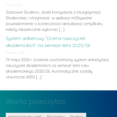
6 lipca 2026
Szanowni Studenci, Jeżeli korzystacie z mLegitymacji
Studenckiej i otrzymacie w aplikacji mObywatel
powiadomienie o konieczności aktualizacji certyfikatu,
należy niezwłocznie wykonać […]
System ankietowy “Ocena nauczycieli
akademickich” na semestr letni 2025/26
28 maja 2026
19 maja 2026 r. zostanie uruchomiony system ankietyzacji
nauczycieli akademickich za semestr letni roku
akademickiego 2025/26. Automatycznie zostały
utworzone 6050 […]
Warto przeczytać
Harmonogramy zajęć
Pracownicy
Studenci
D