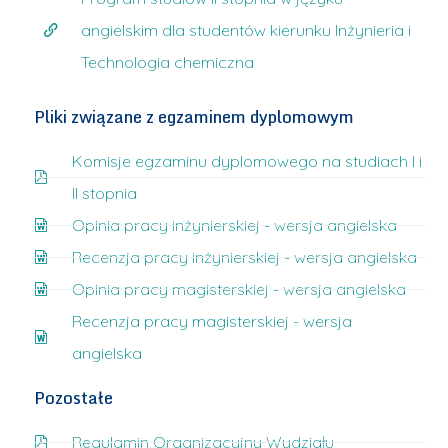
angielskim dla studentów kierunku Inżynieria i
Technologia chemiczna
Pliki związane z egzaminem dyplomowym
Komisje egzaminu dyplomowego na studiach I i
II stopnia
Opinia pracy inżynierskiej - wersja angielska
Recenzja pracy inżynierskiej - wersja angielska
Opinia pracy magisterskiej - wersja angielska
Recenzja pracy magisterskiej - wersja
angielska
Pozostałe
Regulamin Organizacyjny Wydziału