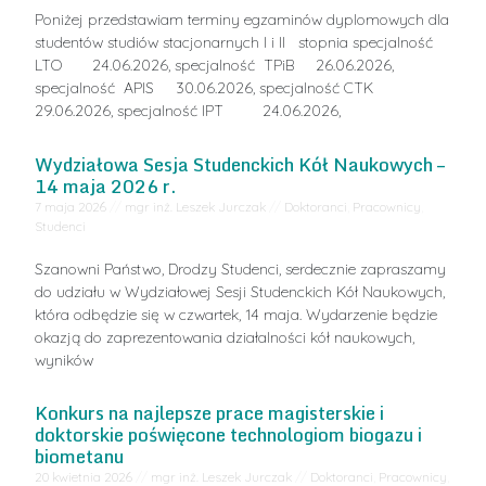
Poniżej przedstawiam terminy egzaminów dyplomowych dla
studentów studiów stacjonarnych I i II stopnia specjalność
LTO 24.06.2026, specjalność TPiB 26.06.2026,
specjalność APIS 30.06.2026, specjalność CTK
29.06.2026, specjalność IPT 24.06.2026,
Wydziałowa Sesja Studenckich Kół Naukowych –
14 maja 2026 r.
7 maja 2026
//
mgr inż. Leszek Jurczak
//
Doktoranci
,
Pracownicy
,
Studenci
Szanowni Państwo, Drodzy Studenci, serdecznie zapraszamy
do udziału w Wydziałowej Sesji Studenckich Kół Naukowych,
która odbędzie się w czwartek, 14 maja. Wydarzenie będzie
okazją do zaprezentowania działalności kół naukowych,
wyników
Konkurs na najlepsze prace magisterskie i
doktorskie poświęcone technologiom biogazu i
biometanu
20 kwietnia 2026
//
mgr inż. Leszek Jurczak
//
Doktoranci
,
Pracownicy
,