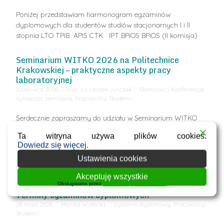
Poniżej przedstawiam harmonogram egzaminów
dyplomowych dla studentów studiów stacjonarnych I i II
stopnia LTO TPiB APIS CTK IPT BPiOS BPiOS (II komisja)
Seminarium WITKO 2026 na Politechnice
Krakowskiej – praktyczne aspekty pracy
laboratoryjnej
3 czerwca 2026
//
mgr inż. Leszek Jurczak
//
Doktoranci
,
Konferencje,
sympozja, seminaria
,
Pracownicy
,
Studenci
Serdecznie zapraszamy do udziału w Seminarium WITKO
2026, organizowanym we współpracy z Politechniką
Ta witryna używa plików cookies.
Krakowską, która jest gospodarzem wydarzenia. Seminarium
Dowiedz się więcej.
poświęcone będzie nowoczesnym technologiom
Ustawienia cookies
laboratoryjnym oraz praktycznym aspektom pracy w
laboratorium.
Akceptuję wszystkie
Obsługiwane przez
WPLP Compliance Platform
Terminy egzaminów dyplomowych
28 maja 2026
//
Monika Wałecka
//
Egzamin dyplomowy
,
Pracownicy
,
Studenci