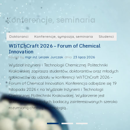
Konferencje, seminaria
y
Doktoranci
Konferencje, sympozja, seminaria
Studenci
D
WIiTChCraft 2026 – Forum of Chemical
S
Innovation
P
Posted by
mgr inż. Leszek Jurczak
23 lipca 2026
Po
Wydział Inżynierii i Technologii Chemicznej Politechniki
W 
Krakowskiej zaprasza studentów, doktorantów oraz młodych
si
naukowców do udziału w konferencji WIiTChCraft 2026 –
po
m
Forum of Chemical Innovation. Konferencja odbędzie się 19
pt
listopada 2026 r. na Wydziale Inżynierii i Technologii
s
Chemicznej Politechniki Krakowskiej. Wydarzenie jest
ws
skierowane do młodych badaczy zainteresowanych szeroko
ika
rozumianą chemią, technologią…
1
2