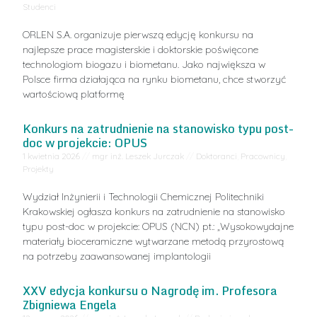
Studenci
ORLEN S.A. organizuje pierwszą edycję konkursu na
najlepsze prace magisterskie i doktorskie poświęcone
technologiom biogazu i biometanu. Jako największa w
Polsce firma działająca na rynku biometanu, chce stworzyć
wartościową platformę
Konkurs na zatrudnienie na stanowisko typu post-
doc w projekcie: OPUS
1 kwietnia 2026
//
mgr inż. Leszek Jurczak
//
Doktoranci
,
Pracownicy
,
Projekty
Wydział Inżynierii i Technologii Chemicznej Politechniki
Krakowskiej ogłasza konkurs na zatrudnienie na stanowisko
typu post-doc w projekcie: OPUS (NCN) pt.: „Wysokowydajne
materiały bioceramiczne wytwarzane metodą przyrostową
na potrzeby zaawansowanej implantologii
XXV edycja konkursu o Nagrodę im. Profesora
Zbigniewa Engela