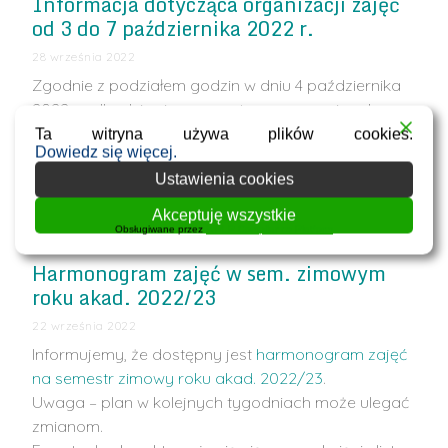
Informacja dotycząca organizacji zajęć
od 3 do 7 października 2022 r.
28 września 2022
Zgodnie z podziałem godzin w dniu 4 października
2022 r odbędzie się uroczyste rozpoczęcie roku
akademickiego 2022/23 na WIiTCh. W związku z
Ta witryna używa plików cookies.
Dowiedz się więcej.
tym dzień ten jest wolny od zajęć dydaktycznych.
Ustawienia cookies
Studenci wszystkich lat i kierunków studiów są
zobowiązani do wzięcia
…
Akceptuję wszystkie
Obsługiwane przez
WPLP Compliance Platform
Harmonogram zajęć w sem. zimowym
roku akad. 2022/23
22 września 2022
Informujemy, że dostępny jest
harmonogram zajęć
na semestr zimowy roku akad. 2022/23
.
Uwaga – plan w kolejnych tygodniach może ulegać
zmianom.