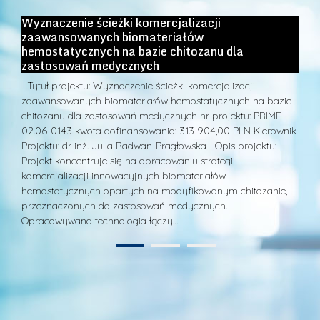
Wyznaczenie ścieżki komercjalizacji
2
zaawansowanych biomateriałów
Ek
hemostatycznych na bazie chitozanu dla
h
ci
zastosowań medycznych
pr
Tytuł projektu: Wyznaczenie ścieżki komercjalizacji
u:
zaawansowanych biomateriałów hemostatycznych na bazie
chitozanu dla zastosowań medycznych nr projektu: PRIME
02.06-0143 kwota dofinansowania: 313 904,00 PLN Kierownik
h…
Projektu: dr inż. Julia Radwan-Pragłowska Opis projektu:
Projekt koncentruje się na opracowaniu strategii
komercjalizacji innowacyjnych biomateriałów
hemostatycznych opartych na modyfikowanym chitozanie,
przeznaczonych do zastosowań medycznych.
Opracowywana technologia łączy…
1
2