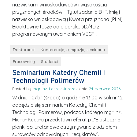
nazwiskami wnioskodawców i wysokością
przyznanych środków: Tytuł zadania B+R Imię i
nazwisko wnioskodawcy Kwota przyznana (PLN)
Bioaktywne tusze do biodruku 3D/4D z
programowanym uwalnianiem VEGF…
Doktoranci
Konferencje, sympozja, seminaria
Pracownicy
Studenci
Seminarium Katedry Chemii i
Technologii Polimerów
Posted by
mgr inż. Leszek Jurczak
24 czerwca 2026
W dniu 1.07.br (środa) o godzinie 13.00 w sali nr 12
odbędzie się seminarium Katedry Chemii i
Technologii Polimerów, podczas którego mgr inż.
Michał Kucała przedstawi referat pt.“Elastyczne
pianki poliuretanowe otrzymywane z udziałem
surowców odnawialnych i recyklatów”.