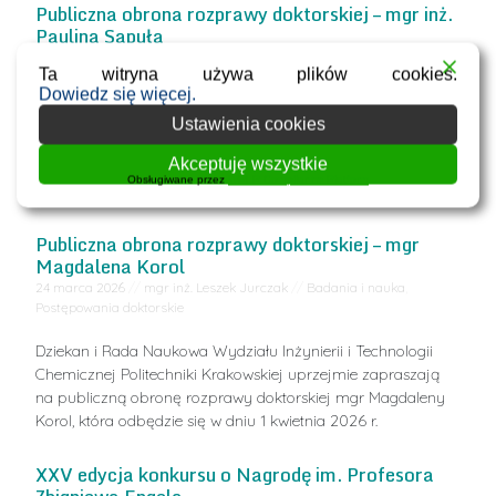
Publiczna obrona rozprawy doktorskiej – mgr inż.
Paulina Sapuła
14 kwietnia 2026
//
mgr inż. Leszek Jurczak
//
Badania i nauka
,
Ta witryna używa plików cookies.
Postępowania doktorskie
Dowiedz się więcej.
Dziekan i Rada Naukowa Wydziału Inżynierii i Technologii
Ustawienia cookies
Chemicznej Politechniki Krakowskiej uprzejmie zapraszają
Akceptuję wszystkie
na publiczną obronę rozprawy doktorskiej mgr inż. Pauliny
Obsługiwane przez
WPLP Compliance Platform
Sapuły, która odbędzie się w dniu 22 kwietnia 2026
Publiczna obrona rozprawy doktorskiej – mgr
Magdalena Korol
24 marca 2026
//
mgr inż. Leszek Jurczak
//
Badania i nauka
,
Postępowania doktorskie
Dziekan i Rada Naukowa Wydziału Inżynierii i Technologii
Chemicznej Politechniki Krakowskiej uprzejmie zapraszają
na publiczną obronę rozprawy doktorskiej mgr Magdaleny
Korol, która odbędzie się w dniu 1 kwietnia 2026 r.
XXV edycja konkursu o Nagrodę im. Profesora