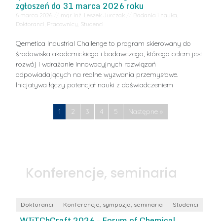
zgłoszeń do 31 marca 2026 roku
6 marca 2026
//
mgr inż. Leszek Jurczak
//
Badania i nauka
,
Doktoranci
,
Pracownicy
,
Studenci
Qemetica Industrial Challenge to program skierowany do
środowiska akademickiego i badawczego, którego celem jest
rozwój i wdrażanie innowacyjnych rozwiązań
odpowiadających na realne wyzwania przemysłowe.
Inicjatywa łączy potencjał nauki z doświadczeniem
1
2
3
4
5
Następne »
Konferencje, seminaria
Doktoranci
Konferencje, sympozja, seminaria
Studenci
Dok
WIiTChCraft 2026 – Forum of Chemical