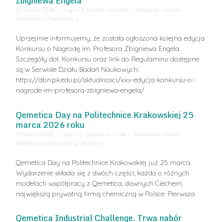
Zbigniewa Engela
12 marca 2026
//
mgr inż. Leszek Jurczak
//
Badania i nauka
,
Doktoranci
,
Pracownicy
Uprzejmie informujemy, że została ogłoszona kolejna edycja
Konkursu o Nagrodę im. Profesora Zbigniewa Engela.
Szczegóły dot. Konkursu oraz link do Regulaminu dostępne
są w Serwisie Działu Badań Naukowych:
https://dbn.pk.edu.pl/aktualnosci/xxv-edycja-konkursu-o-
nagrode-im-profesora-zbigniewa-engela/
Qemetica Day na Politechnice Krakowskiej 25
marca 2026 roku
11 marca 2026
//
mgr inż. Leszek Jurczak
//
Badania i nauka
,
Doktoranci
,
Pracownicy
,
Studenci
Qemetica Day na Politechnice Krakowskiej już 25 marca.
Wydarzenie składa się z dwóch części, każda o różnych
modelach współpracy z Qemetica, dawnych Ciechem,
największą prywatną firmą chemiczną w Polsce. Pierwsza
Qemetica Industrial Challenge. Trwa nabór