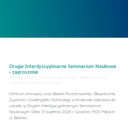
1
2
Drugie Interdyscyplinarne Seminarium Naukowe
– zaproszenie
14 kwietnia 2026
//
mgr inż. Leszek Jurczak
//
Badania i nauka
,
Konferencje, sympozja, seminaria
Centrum Innowacji oraz Badań Prozdrowotnej i Bezpiecznej
Żywności Uniwersytetu Rolniczego w Krakowie zaprasza do
udziału w Drugim Interdyscyplinarnym Seminarium
Naukowym. Data: 21 kwietnia 2026 r. Godzina: 11:00 Miejsce:
ul. Balicka