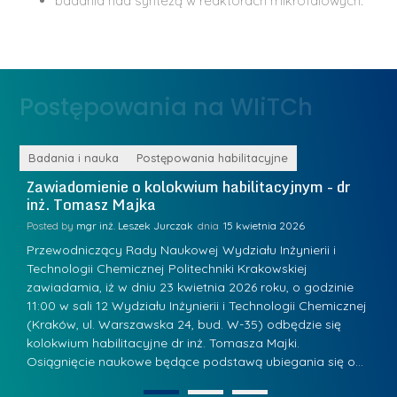
badania nad syntezą w reaktorach mikrofalowych.
Postępowania na WIiTCh
Badania i nauka
Postępowania habilitacyjne
B
.
Zawiadomienie o kolokwium habilitacyjnym - dr
Z
inż. Tomasz Majka
i
Posted by
mgr inż. Leszek Jurczak
15 kwietnia 2026
Po
i
Przewodniczący Rady Naukowej Wydziału Inżynierii i
P
ją
Technologii Chemicznej Politechniki Krakowskiej
Te
zawiadamia, iż w dniu 23 kwietnia 2026 roku, o godzinie
za
11:00 w sali 12 Wydziału Inżynierii i Technologii Chemicznej
12
j
(Kraków, ul. Warszawska 24, bud. W-35) odbędzie się
(
kolokwium habilitacyjne dr inż. Tomasza Majki.
ko
Osiągnięcie naukowe będące podstawą ubiegania się o…
O