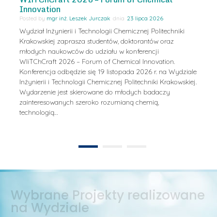
Pra
Innovation
Se
Posted by
mgr inż. Leszek Jurczak
23 lipca 2026
Po
Wydział Inżynierii i Technologii Chemicznej Politechniki
Pos
Krakowskiej zaprasza studentów, doktorantów oraz
W d
młodych naukowców do udziału w konferencji
TKO
odb
WIiTChCraft 2026 – Forum of Chemical Innovation.
Pol
Konferencja odbędzie się 19 listopada 2026 r. na Wydziale
prz
Inżynierii i Technologii Chemicznej Politechniki Krakowskiej.
otr
Wydarzenie jest skierowane do młodych badaczy
rec
zainteresowanych szeroko rozumianą chemią,
dok
technologią…
ogii
1
2
Wybrane Projekty realizowane
na Wydziale