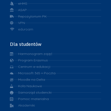
eHMS
ASAP
Repozytorium PK
VPN
eduroam
Dla studentów
Harmonogram zajęć
Program Erasmus
Centrum e-edukacji
Microsoft 365 + Poczta
Moodle na Delta
Koła Naukowe
Samorząd studencki
Pomoc materialna
Akademiki