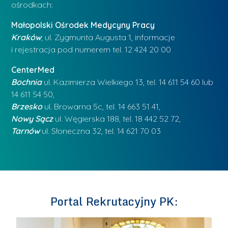
ośrodkach:
Małopolski Ośrodek Medycyny Pracy
Kraków
, ul. Zygmunta Augusta 1, informacje
i rejestracja pod numerem tel. 12 424 20 00
CenterMed
Bochnia
ul. Kazimierza Wielkiego 13, tel. 14 611 54 60 lub
14 611 54 50,
Brzesko
ul. Browarna 5c, tel. 14 663 51 41,
Nowy Sącz
ul. Węgierska 188, tel. 18 442 52 72,
Tarnów
ul. Słoneczna 32, tel. 14 621 70 03
Portal Rekrutacyjny PK: