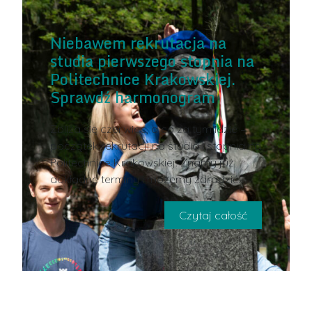
Niebawem rekrutacja na
studia pierwszego stopnia na
Politechnice Krakowskiej.
Sprawdź harmonogram
Zbliża się czerwiec, a co za tym idzie –
początek rekrutacji na studia I stopnia na
Politechnice Krakowskiej. Znamy już
dokładne terminy i możemy zdradzić
Czytaj całość