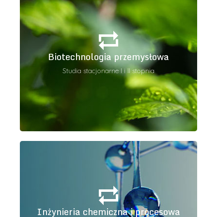
Biotechnologia przemysłowa
Specjalność Biotechnologia przemysłowa i w
ochronie środowiska
Biotechnologia przemysłowa
Studia stacjonarne I i II stopnia
Dowiedz się więcej
Inżynieria chemiczna i procesowa
Trzy specjalności, w tym jedna realizowana w
całości w języku angielskim
Inżynieria chemiczna i procesowa