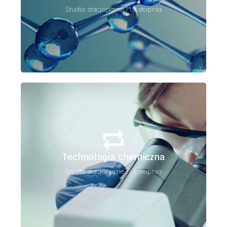
Studia stacjonarne I i II stopnia
Dowiedz się więcej
Technologia chemiczna
Siedem specjalności, w tym jedna realizowana w
całości w języku angielskim
Technologia chemiczna
Studia stacjonarne I i II stopnia
Dowiedz się więcej