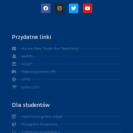
Przydatne linki
Azure Dev Tools for Teaching
eHMS
ASAP
Repozytorium PK
VPN
eduroam
Dla studentów
Harmonogram zajęć
Program Erasmus
Centrum e-edukacji