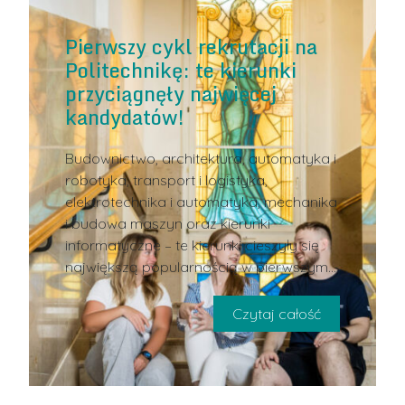
Pierwszy cykl rekrutacji na
Politechnikę: te kierunki
przyciągnęły najwięcej
kandydatów!
Budownictwo, architektura, automatyka i
robotyka, transport i logistyka,
elektrotechnika i automatyka, mechanika
i budowa maszyn oraz kierunki
informatyczne – te kierunki cieszyły się
największą popularnością w pierwszym
Czytaj całość