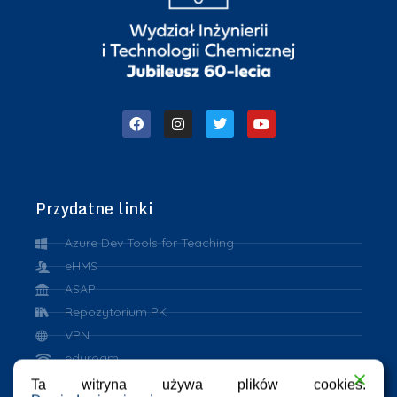
Przydatne linki
Azure Dev Tools for Teaching
eHMS
ASAP
Repozytorium PK
VPN
eduroam
Ta witryna używa plików cookies.