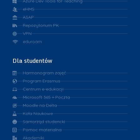
Azure Dev Tools for Teaching
eHMS
ASAP
Repozytorium PK
VPN
eduroam
Dla studentów
Harmonogram zajęć
Program Erasmus
Centrum e-edukacji
Microsoft 365 + Poczta
Moodle na Delta
Koła Naukowe
Samorząd studencki
Pomoc materialna
Akademiki