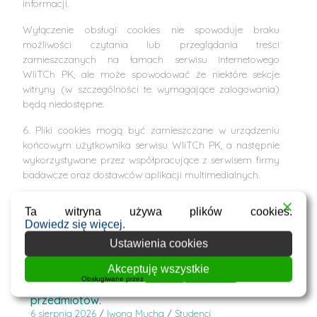
informacji.
Wyłączenie obsługi cookies nie spowoduje braku
możliwości czytania lub przeglądania treści
zamieszczanych na łamach serwisu internetowego
WIiTCh PK, ale może spowodować że niektóre sekcje
witryny (w szczególności te wymagające zalogowania)
będą niedostępne.
6. Pliki cookies mogą być zamieszczane w urządzeniu
końcowym użytkownika serwisu WIiTCh PK, a następnie
wykorzystywane przez współpracujące z serwisem firmy
badawcze oraz dostawców aplikacji multimedialnych.
Ta witryna używa plików cookies.
Dowiedz się więcej.
Ustawienia cookies
Aktualności:
Akceptuję wszystkie
Obsługiwane przez
WPLP Compliance Platform
Podania o umorzenie opłat za powtarzanie
przedmiotów.
6 sierpnia 2026
/
Iwona Mucha
/
Studenci