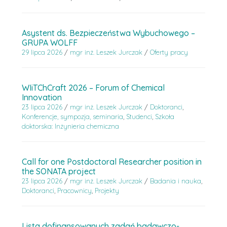
Asystent ds. Bezpieczeństwa Wybuchowego –
GRUPA WOLFF
29 lipca 2026
/
mgr inż. Leszek Jurczak
/
Oferty pracy
WIiTChCraft 2026 – Forum of Chemical
Innovation
23 lipca 2026
/
mgr inż. Leszek Jurczak
/
Doktoranci
,
Konferencje, sympozja, seminaria
,
Studenci
,
Szkoła
doktorska: Inżynieria chemiczna
Call for one Postdoctoral Researcher position in
the SONATA project
23 lipca 2026
/
mgr inż. Leszek Jurczak
/
Badania i nauka
,
Doktoranci
,
Pracownicy
,
Projekty
Lista dofinansowanych zadań badawczo-