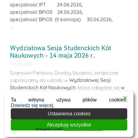
specjalność IPT 24.06.2026,
specjalność BPiOS 24.06.2026,
specjalność BPiOS (II komisja) 30.06.2026,
…
Wydziałowa Sesja Studenckich Kół
Naukowych – 14 maja 2026 r.
7 maja 2026
Szanowni Państwo, Drodzy Studenci, serdecznie
zapraszamy do udziału w
Wydziałowej Sesji
Studenckich Kół Naukowych
, która odbędzie się
w
czwartek, 14 maja
.
Ta witryna używa plików cookies.
Wydarzenie będzie okazją do zaprezentowania
Dowiedz się więcej.
działalności kół naukowych, wyników prac
Ustawienia cookies
studentów oraz wymiany doświadczeń pomiędzy
uczestnikami.
Gościem
…
Akceptuję wszystkie
Obsługiwane przez
WPLP Compliance Platform