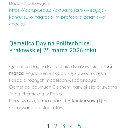
Badań Naukowych:
https://dbn.pk.edu.pl/aktualnosci/xxv-edycja-
konkursu-o-nagrode-im-profesora-zbigniewa-
engela/
…
Qemetica Day na Politechnice
Krakowskiej 25 marca 2026 roku
11 marca 2026
Qemetica Day na Politechnice Krakowskiej już
25
marca
. Wydarzenie składa się z dwóch części,
każda o różnych modelach współpracy z
Qemetica, dawnych Ciechem, największą prywatną
firmą chemiczną w Polsce.
Pierwsza część ma charakter
konkursowy
i jest
skierowana do studentów, …
1
2
3
4
5