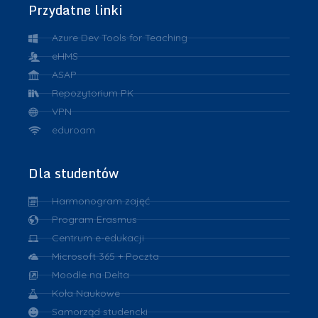
Przydatne linki
Azure Dev Tools for Teaching
eHMS
ASAP
Repozytorium PK
VPN
eduroam
Dla studentów
Harmonogram zajęć
Program Erasmus
Centrum e-edukacji
Microsoft 365 + Poczta
Moodle na Delta
Koła Naukowe
Samorząd studencki