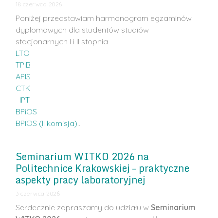
18 czerwca 2026
Poniżej przedstawiam harmonogram egzaminów
dyplomowych dla studentów studiów
stacjonarnych I i II stopnia
LTO
TPiB
APIS
CTK
IPT
BPiOS
BPiOS (II komisja)
…
Seminarium WITKO 2026 na
Politechnice Krakowskiej – praktyczne
aspekty pracy laboratoryjnej
3 czerwca 2026
Serdecznie zapraszamy do udziału w
Seminarium