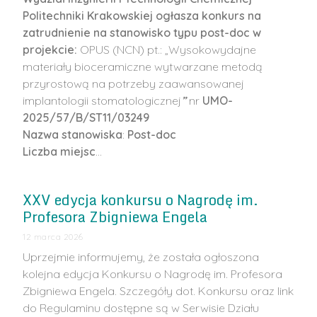
Politechniki Krakowskiej
ogłasza konkurs na
zatrudnienie na stanowisko typu post-doc w
projekcie:
OPUS (NCN) pt.: „Wysokowydajne
materiały bioceramiczne wytwarzane metodą
przyrostową na potrzeby zaawansowanej
implantologii stomatologicznej
”
nr
UMO-
2025/57/B/ST11/03249
Nazwa stanowiska
:
Post-doc
Liczba miejsc
…
XXV edycja konkursu o Nagrodę im.
Profesora Zbigniewa Engela
12 marca 2026
Uprzejmie informujemy, że została ogłoszona
kolejna edycja Konkursu o Nagrodę im. Profesora
Zbigniewa Engela. Szczegóły dot. Konkursu oraz link
do Regulaminu dostępne są w Serwisie Działu