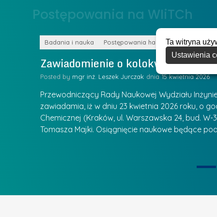
o
Postępowania na WIiTCh
y
w
w
s
Z
Ta witryna uży
k
Badania i nauka
Postępowania habilitacyjne
a
Ustawienia c
a
Zawiadomienie o kolokwium habilit
r
l
z
Posted by
mgr inż. Leszek Jurczak
15 kwietnia 2026
a
ą
u
Przewodniczący Rady Naukowej Wydziału Inżynierii
d
r
zawiadamia, iż w dniu 23 kwietnia 2026 roku, o godz
z
Chemicznej (Kraków, ul. Warszawska 24, bud. W-35
e
ie się
a
Tomasza Majki. Osiągnięcie naukowe będące pod
a
n
t
i
k
u
ą
U
I
c
e
z
t
e