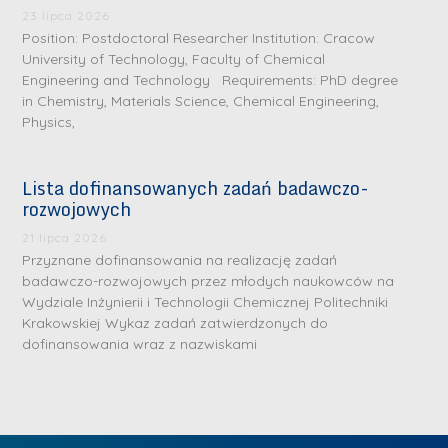
.
a
J
a
23 lipca 2026
M
Position: Postdoctoral Researcher Institution: Cracow
l
u
l
a
University of Technology, Faculty of Chemical
e
l
e
Engineering and Technology Requirements: PhD degree
r
W
i
W
in Chemistry, Materials Science, Chemical Engineering,
i
a
a
a
Physics,
a
r
R
r
K
s
a
s
Lista dofinansowanych zadań badawczo-
u
z
d
z
rozwojowych
r
a
w
a
a
21 lipca 2026
w
a
w
Przyznane dofinansowania na realizację zadań
ń
s
n
s
badawczo-rozwojowych przez młodych naukowców na
s
k
-
k
Wydziale Inżynierii i Technologii Chemicznej Politechniki
k
L
Krakowskiej Wykaz zadań zatwierdzonych do
i
P
i
a
i
dofinansowania wraz z nazwiskami
e
r
e
z
d
j
a
j
n
e
W
g
W
a
r
y
ł
y
g
z