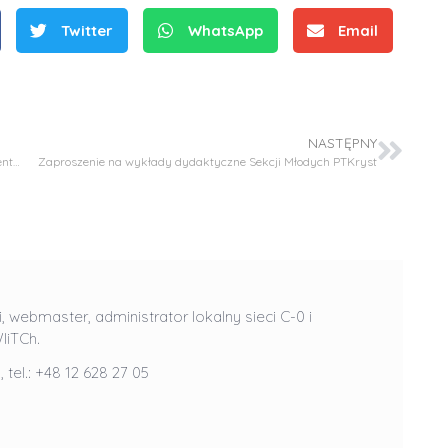
Twitter
WhatsApp
Email
NASTĘPNY
Ogłoszenie WKR WIiTCh o terminie i formie składania dokumentów dla obywateli polskich biorących udział w rekrutacji na studia II stopnia
Zaproszenie na wykłady dydaktyczne Sekcji Młodych PTKryst
S
r
e
b
r
D
i, webmaster, administrator lokalny sieci C-0 i
D
n
r
IiTCh.
r
e
i
l
, tel.: +48 12 628 27 05
i
m
n
n
e
ż
ż
d
.