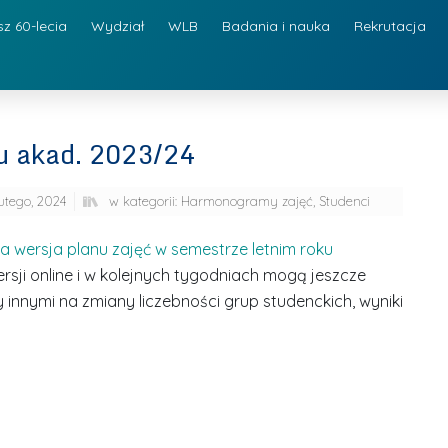
sz 60-lecia
Wydział
WLB
Badania i nauka
Rekrutacja
ku akad. 2023/24
lutego, 2024
w kategorii:
Harmonogramy zajęć
,
Studenci
 wersja planu zajęć w semestrze letnim roku
ersji online i w kolejnych tygodniach mogą jeszcze
 innymi na zmiany liczebności grup studenckich, wyniki