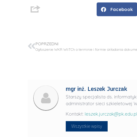
Facebook
POPRZEDNI
mgr inż. Leszek Jurczak
D
Starszy specjalista ds. informatyk
r
administrator sieci szkieletowej W
i
Kontakt:
leszek.jurczak@pk.edu.p
n
ż
Wszystkie wpisy
.