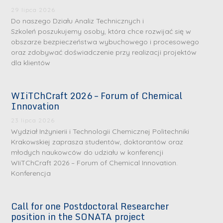
29 lipca 2026
Do naszego Działu Analiz Technicznych i
Szkoleń poszukujemy osoby, która chce rozwijać się w
obszarze bezpieczeństwa wybuchowego i procesowego
oraz zdobywać doświadczenie przy realizacji projektów
dla klientów
WIiTChCraft 2026 – Forum of Chemical
S
S
Innovation
r
r
23 lipca 2026
e
e
Wydział Inżynierii i Technologii Chemicznej Politechniki
b
b
Krakowskiej zaprasza studentów, doktorantów oraz
młodych naukowców do udziału w konferencji
r
D
r
D
WIiTChCraft 2026 – Forum of Chemical Innovation.
n
r
n
r
Konferencja
e
i
e
i
m
n
m
n
Call for one Postdoctoral Researcher
e
ż
e
ż
position in the SONATA project
d
.
d