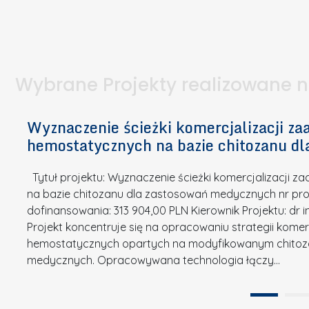
I
a
e
l
S
p
t
n
d
u
a
i
l
k
.
ą
a
o
Wybrane Projekty realizowane 
I
c
n
n
h
k
n
Wyznaczenie ścieżki komercjalizacji 
e
u
o
hemostatycznych na bazie chitozanu d
m
r
w
i
s
a
Tytuł projektu: Wyznaczenie ścieżki komercjalizacji
k
u
c
na bazie chitozanu dla zastosowań medycznych nr proj
ó
o
j
dofinansowania: 313 904,00 PLN Kierownik Projektu: dr 
w
N
Projekt koncentruje się na opracowaniu strategii kome
a
z
a
hemostatycznych opartych na modyfikowanym chitoz
.
P
g
medycznych. Opracowywana technologia łączy…
N
o
r
a
l
o
t