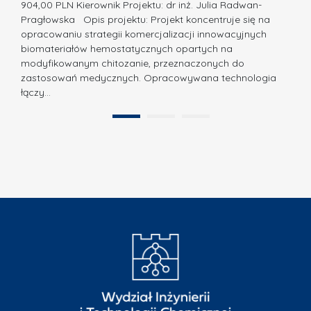
z
904,00 PLN Kierownik Projektu: dr inż. Julia Radwan-
.
Pragłowska Opis projektu: Projekt koncentruje się na
P
N
opracowaniu strategii komercjalizacji innowacyjnych
o
biomateriałów hemostatycznych opartych na
a
l
modyfikowanym chitozanie, przeznaczonych do
t
i
zastosowań medycznych. Opracowywana technologia
u
łączy…
t
r
e
a
1
2
c
”
h
n
i
k
i