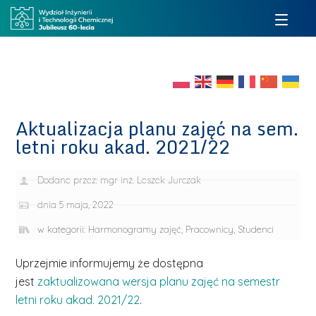
Aktualizacja planu zajęć na sem.
letni roku akad. 2021/22
Dodane przez:
mgr inż. Leszek Jurczak
dnia
5 maja, 2022
w kategorii:
Harmonogramy zajęć
,
Pracownicy
,
Studenci
Uprzejmie informujemy że dostępna
jest
zaktualizowana wersja planu zajęć na semestr
letni roku akad. 2021/22
.