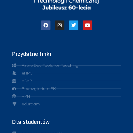
Przydatne linki
Azure Dev Tools for Teaching
eHMS
ASAP
Repozytorium PK
VPN
eduroam
Dla studentów