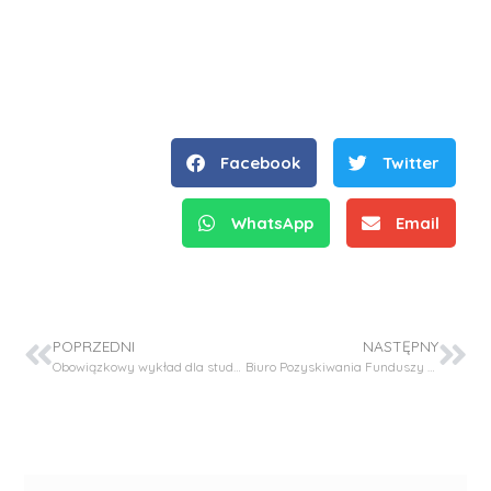
Facebook
Twitter
WhatsApp
Email
POPRZEDNI
NASTĘPNY
Obowiązkowy wykład dla studentów kierunku Biotechnologia
Biuro Pozyskiwania Funduszy PK przypomina o konkursach NCBIR i NCN