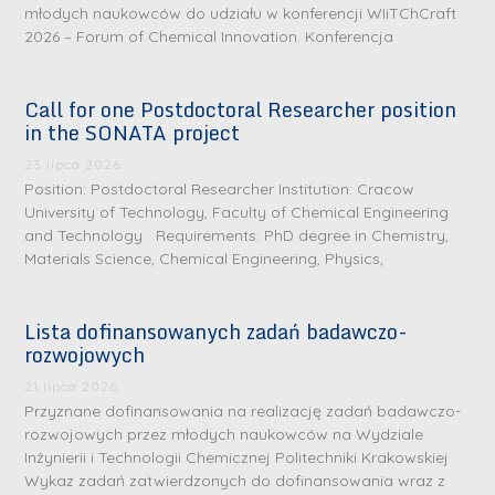
młodych naukowców do udziału w konferencji WIiTChCraft
2026 – Forum of Chemical Innovation. Konferencja
Call for one Postdoctoral Researcher position
in the SONATA project
23 lipca 2026
Position: Postdoctoral Researcher Institution: Cracow
University of Technology, Faculty of Chemical Engineering
and Technology Requirements: PhD degree in Chemistry,
Materials Science, Chemical Engineering, Physics,
Lista dofinansowanych zadań badawczo-
rozwojowych
S
r
21 lipca 2026
e
Przyznane dofinansowania na realizację zadań badawczo-
rozwojowych przez młodych naukowców na Wydziale
b
Inżynierii i Technologii Chemicznej Politechniki Krakowskiej
r
D
Wykaz zadań zatwierdzonych do dofinansowania wraz z