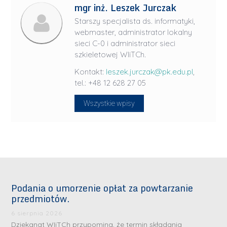
mgr inż. Leszek Jurczak
Starszy specjalista ds. informatyki,
webmaster, administrator lokalny
sieci C-0 i administrator sieci
szkieletowej WIiTCh.
Kontakt:
leszek.jurczak@pk.edu.pl
,
tel.: +48 12 628 27 05
Wszystkie wpisy
Podania o umorzenie opłat za powtarzanie
przedmiotów.
6 sierpnia 2026
Dziekanat WIiTCh przypomina, że termin składania