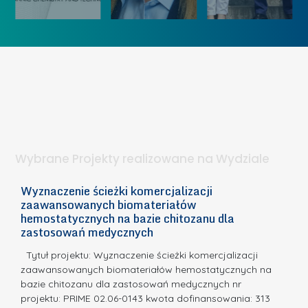
„
u
ó
K
U
w
o
c
I
b
z
W
i
e
I
e
l
S
t
n
d
a
i
l
.
ą
a
Wybrane Projekty realizowane na Wydziale
I
c
n
h
Wyznaczenie ścieżki komercjalizacji
2
n
zaawansowanych biomateriałów
e
E
o
hemostatycznych na bazie chitozanu dla
m
c
zastosowań medycznych
w
i
a,
d
a
Tytuł projektu: Wyznaczenie ścieżki komercjalizacji
k
c
zaawansowanych biomateriałów hemostatycznych na
ó
bazie chitozanu dla zastosowań medycznych nr
j
w
projektu: PRIME 02.06-0143 kwota dofinansowania: 313
a