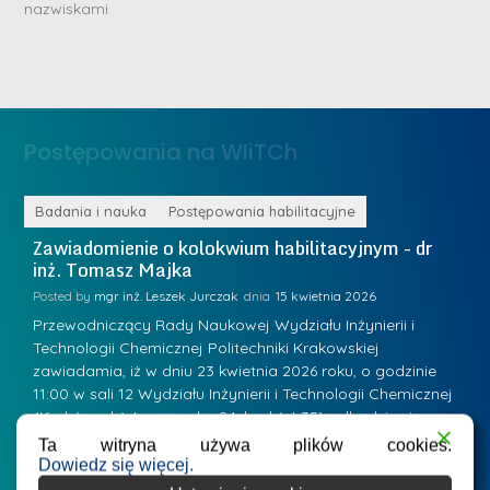
n
nazwiskami
r
e
i
m
n
e
ż
d
.
a
Postępowania na WIiTCh
M
l
a
e
r
ne
Badania i nauka
Postępowania habilitacyjne
B
W
i
Zawiadomienie o kolokwium habilitacyjnym - dr
Z
a
inż. Tomasz Majka
i
a
r
K
Posted by
mgr inż. Leszek Jurczak
15 kwietnia 2026
Po
s
u
Przewodniczący Rady Naukowej Wydziału Inżynierii i
P
z
Technologii Chemicznej Politechniki Krakowskiej
Te
r
a
zawiadamia, iż w dniu 23 kwietnia 2026 roku, o godzinie
za
a
.
11:00 w sali 12 Wydziału Inżynierii i Technologii Chemicznej
12
w
ń
(Kraków, ul. Warszawska 24, bud. W-35) odbędzie się
(
s
w
s
kolokwium habilitacyjne dr inż. Tomasza Majki.
ko
Ta witryna używa plików cookies.
k
Osiągnięcie naukowe będące podstawą ubiegania się o…
O
Dowiedz się więcej.
k
L
i