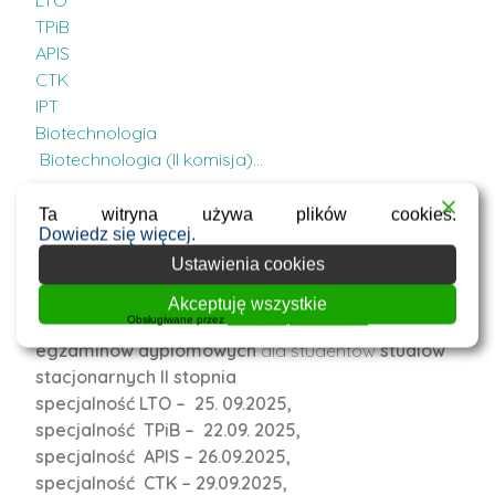
LTO
TPiB
APIS
CTK
IPT
Biotechnologia
Biotechnologia (II komisja)
…
Ta witryna używa plików cookies.
Wrześniowe terminy egzaminów
Dowiedz się więcej.
dyplomowych
Ustawienia cookies
8 września 2025
Akceptuję wszystkie
Obsługiwane przez
WPLP Compliance Platform
Poniżej przedstawiam wrześniowe terminy
egzaminów dyplomowych
dla studentów
studiów
stacjonarnych II stopnia
specjalność LTO – 25. 09.2025,
specjalność TPiB – 22.09. 2025,
specjalność APIS – 26.09.2025,
specjalność CTK – 29.09.2025,