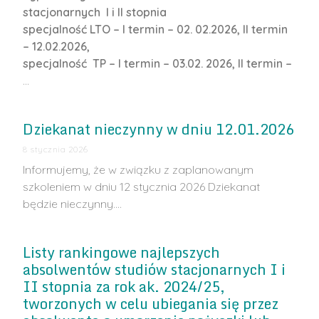
stacjonarnych I i II stopnia
specjalność LTO – I termin –
02. 02.202
6, II termin
–
12.02.202
6,
specjalność TP – I termin – 0
3.02. 202
6, II termin –
…
Dziekanat nieczynny w dniu 12.01.2026
8 stycznia 2026
Informujemy, że w związku z zaplanowanym
szkoleniem w dniu 12 stycznia 2026 Dziekanat
będzie nieczynny.…
Listy rankingowe najlepszych
absolwentów studiów stacjonarnych I i
II stopnia za rok ak. 2024/25,
tworzonych w celu ubiegania się przez