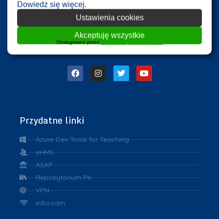
Dowiedz się więcej.
Ustawienia cookies
Akceptuję wszystkie
Obsługiwane przez
WPLP Compliance Platform
Przydatne linki
Azure Dev Tools for Teaching
eHMS
ASAP
Repozytorium PK
VPN
eduroam