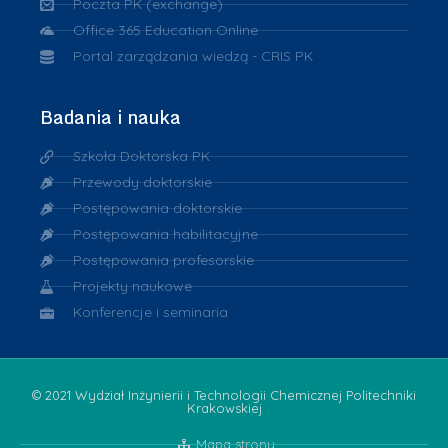
Poczta PK (exchange)
Office 365 Education Online
Portal zarządzania wiedzą - CRIS PK
Badania i nauka
Szkoła Doktorska PK
Przewody doktorskie
Postępowania doktorskie
Postępowania habilitacyjne
Postępowania profesorskie
Projekty naukowe
Konferencje i seminaria
© 2021 Wydział Inżynierii i Technologii Chemicznej Politechniki
Krakowskiej
Mapa strony