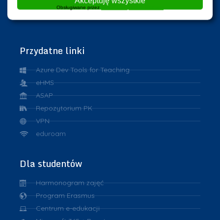
Akceptuję wszystkie
Obsługiwane przez
WPLP Compliance Platform
Przydatne linki
Azure Dev Tools for Teaching
eHMS
ASAP
Repozytorium PK
VPN
eduroam
Dla studentów
Harmonogram zajęć
Program Erasmus
Centrum e-edukacji