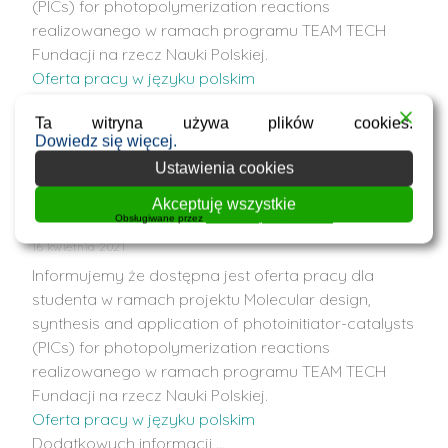
(PICs) for photopolymerization reactions
realizowanego w ramach programu TEAM TECH
Fundacji na rzecz Nauki Polskiej.
Oferta pracy w języku polskim
Dodatkowych informacji …
Ta witryna używa plików cookies.
Dowiedz się więcej.
Oferty pracy dla studentów – 2 stypendia
Ustawienia cookies
w ramach projektu realizowanego w
Akceptuję wszystkie
ramach Projektu TEAM TECH
Obsługiwane przez
WPLP Compliance Platform
16 kwietnia 2021
Informujemy że dostępna jest oferta pracy dla
studenta w ramach projektu Molecular design,
synthesis and application of photoinitiator-catalysts
(PICs) for photopolymerization reactions
realizowanego w ramach programu TEAM TECH
Fundacji na rzecz Nauki Polskiej.
Oferta pracy w języku polskim
Dodatkowych informacji …