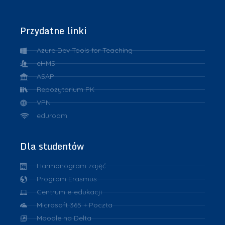
Przydatne linki
Azure Dev Tools for Teaching
eHMS
ASAP
Repozytorium PK
VPN
eduroam
Dla studentów
Harmonogram zajęć
Program Erasmus
Centrum e-edukacji
Microsoft 365 + Poczta
Moodle na Delta