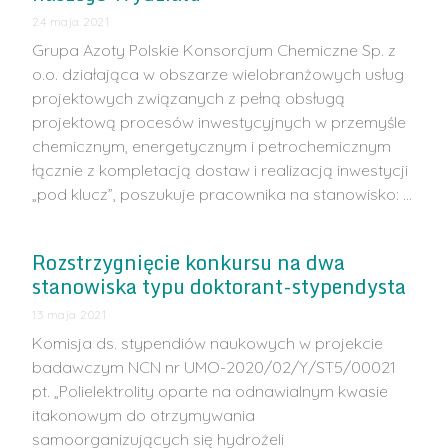
24 maja 2021
Grupa Azoty Polskie Konsorcjum Chemiczne Sp. z
o.o. działająca w obszarze wielobranżowych usług
projektowych związanych z pełną obsługą
projektową procesów inwestycyjnych w przemyśle
chemicznym, energetycznym i petrochemicznym
łącznie z kompletacją dostaw i realizacją inwestycji
„pod klucz”, poszukuje pracownika na stanowisko: …
Rozstrzygnięcie konkursu na dwa
stanowiska typu doktorant-stypendysta
13 maja 2021
Komisja ds. stypendiów naukowych w projekcie
badawczym NCN nr UMO-2020/02/Y/ST5/00021
pt. „Polielektrolity oparte na odnawialnym kwasie
itakonowym do otrzymywania
samoorganizujących się hydrożeli