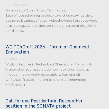
29 lipca 2026
Do naszego Działu Analiz Technicznych i
Szkoleń poszukujemy osoby, która chce rozwijać się w
obszarze bezpieczeństwa wybuchowego i procesowego
oraz zdobywać doświadczenie przy realizacji projektów
dla klientów
WIiTChCraft 2026 – Forum of Chemical
S
S
Innovation
r
r
23 lipca 2026
e
e
Wydział Inżynierii i Technologii Chemicznej Politechniki
b
b
Krakowskiej zaprasza studentów, doktorantów oraz
młodych naukowców do udziału w konferencji
r
D
r
D
WIiTChCraft 2026 – Forum of Chemical Innovation.
n
r
n
r
Konferencja
e
i
e
i
m
n
m
n
Call for one Postdoctoral Researcher
e
ż
e
ż
position in the SONATA project
d
.
d