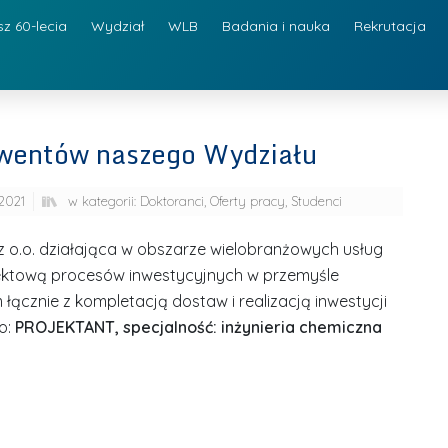
sz 60-lecia
Wydział
WLB
Badania i nauka
Rekrutacja
lwentów naszego Wydziału
2021
w kategorii:
Doktoranci
,
Oferty pracy
,
Studenci
z o.o. działająca w obszarze wielobranżowych usług
ektową procesów inwestycyjnych w przemyśle
cznie z kompletacją dostaw i realizacją inwestycji
o:
PROJEKTANT,
specjalność: inżynieria chemiczna