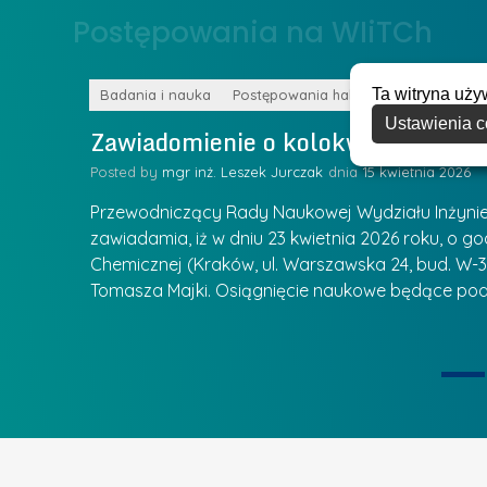
o
Postępowania na WIiTCh
y
w
w
s
Z
Ta witryna uży
k
Badania i nauka
Postępowania habilitacyjne
a
Ustawienia c
a
Zawiadomienie o kolokwium habilit
r
l
z
Posted by
mgr inż. Leszek Jurczak
15 kwietnia 2026
a
ą
u
Przewodniczący Rady Naukowej Wydziału Inżynierii
d
r
zawiadamia, iż w dniu 23 kwietnia 2026 roku, o godz
z
Chemicznej (Kraków, ul. Warszawska 24, bud. W-35
e
ie się
a
Tomasza Majki. Osiągnięcie naukowe będące pod
a
n
t
i
k
u
ą
U
I
c
e
z
t
e