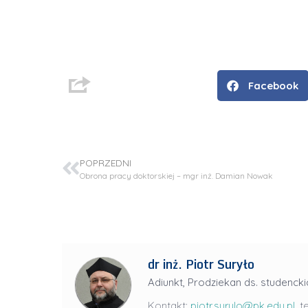
Facebook
POPRZEDNI
Obrona pracy doktorskiej – mgr inż. Damian Nowak
D
r
i
dr inż. Piotr Suryło
n
Adiunkt, Prodziekan ds. studencki
ż
.
Kontakt:
piotr.surylo@pk.edu.pl
, t