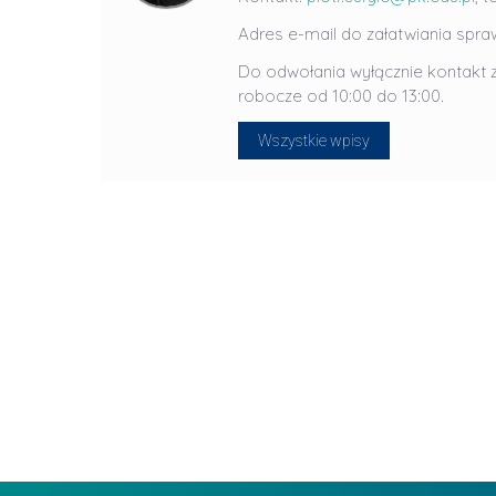
J
Adres e-mail do załatwiania spra
u
Do odwołania wyłącznie kontakt z
l
robocze od 10:00 do 13:00.
i
a
Wszystkie wpisy
R
a
d
w
a
n
-
L
P
i
r
d
a
e
g
r
ł
z