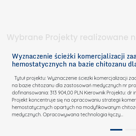
I
a
e
l
S
p
t
n
d
u
a
i
l
k
.
ą
a
o
Wybrane Projekty realizowane 
I
c
n
n
h
k
n
Wyznaczenie ścieżki komercjalizacji 
e
u
o
hemostatycznych na bazie chitozanu d
m
r
w
i
s
a
Tytuł projektu: Wyznaczenie ścieżki komercjalizacji
k
u
c
na bazie chitozanu dla zastosowań medycznych nr proj
ó
o
j
dofinansowania: 313 904,00 PLN Kierownik Projektu: dr 
w
N
Projekt koncentruje się na opracowaniu strategii kome
a
z
a
hemostatycznych opartych na modyfikowanym chitoz
.
P
g
medycznych. Opracowywana technologia łączy…
N
o
r
a
l
o
t