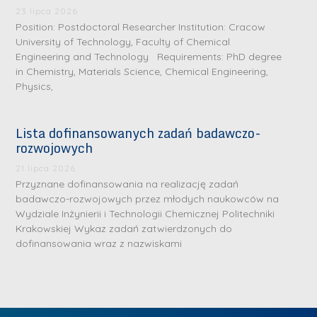
.
a
J
a
23 lipca 2026
M
Position: Postdoctoral Researcher Institution: Cracow
l
u
l
a
University of Technology, Faculty of Chemical
e
l
e
Engineering and Technology Requirements: PhD degree
r
W
i
W
in Chemistry, Materials Science, Chemical Engineering,
i
a
a
a
Physics,
a
r
R
r
K
s
a
s
Lista dofinansowanych zadań badawczo-
u
z
d
z
rozwojowych
r
a
w
a
a
21 lipca 2026
w
a
w
Przyznane dofinansowania na realizację zadań
ń
s
n
s
badawczo-rozwojowych przez młodych naukowców na
s
k
-
k
Wydziale Inżynierii i Technologii Chemicznej Politechniki
k
L
Krakowskiej Wykaz zadań zatwierdzonych do
i
P
i
a
i
dofinansowania wraz z nazwiskami
e
r
e
z
d
j
a
j
n
e
W
g
W
a
r
y
ł
y
g
z