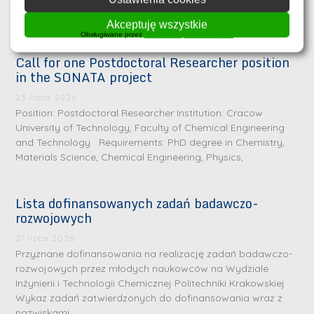
młodych naukowców do udziału w konferencji WIiTChCraft
2026 – Forum of Chemical Innovation. Konferencja
Akceptuję wszystkie
Obsługiwane przez
WPLP Compliance Platform
Call for one Postdoctoral Researcher position
in the SONATA project
23 lipca 2026
Position: Postdoctoral Researcher Institution: Cracow
University of Technology, Faculty of Chemical Engineering
and Technology Requirements: PhD degree in Chemistry,
Materials Science, Chemical Engineering, Physics,
Lista dofinansowanych zadań badawczo-
rozwojowych
S
r
21 lipca 2026
e
Przyznane dofinansowania na realizację zadań badawczo-
rozwojowych przez młodych naukowców na Wydziale
b
Inżynierii i Technologii Chemicznej Politechniki Krakowskiej
r
D
Wykaz zadań zatwierdzonych do dofinansowania wraz z
n
nazwiskami