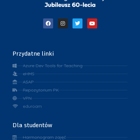
Przydatne linki
Azure Dev Tools for Teaching
eHMS
ASAP
Repozytorium PK
VPN
eduroam
Dla studentów
Harmonogram zajęć