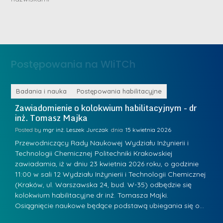
r
e
i
m
n
e
ż
d
.
a
Postępowania na WIiTCh
M
l
a
e
r
ne
Badania i nauka
Postępowania habilitacyjne
B
W
i
Zawiadomienie o kolokwium habilitacyjnym - dr
Z
a
inż. Tomasz Majka
i
a
r
K
Posted by
mgr inż. Leszek Jurczak
15 kwietnia 2026
Po
s
u
Przewodniczący Rady Naukowej Wydziału Inżynierii i
P
z
Technologii Chemicznej Politechniki Krakowskiej
Te
r
a
zawiadamia, iż w dniu 23 kwietnia 2026 roku, o godzinie
za
a
.
11:00 w sali 12 Wydziału Inżynierii i Technologii Chemicznej
12
w
ń
(Kraków, ul. Warszawska 24, bud. W-35) odbędzie się
(
s
w
s
kolokwium habilitacyjne dr inż. Tomasza Majki.
ko
k
Osiągnięcie naukowe będące podstawą ubiegania się o…
O
k
L
i
a
i