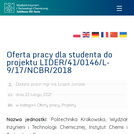
Oferta pracy dla studenta do
projektu LIDER/41/0146/L-
9/17/NCBR/2018
Dodane przez:
mgr inż. Leszek Jurczak
dnia
22 lutego, 2021
w kategorii:
Oferty pracy
,
Projekty
Nazwa jednostki:
Politechnika Krakowska, Wydział
Inżynierii i Technologii Chemicznej, Instytut Chemii i