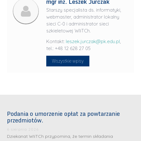
mgr inż. Leszek Jurczak
Starszy specjalista ds. informatyki,
webmaster, administrator lokalny
sieci C-0 i administrator sieci
szkieletowej WIiTCh.
Kontakt:
leszek.jurczak@pk.edu.pl
,
tel.: +48 12 628 27 05
Wszystkie wpisy
Podania o umorzenie opłat za powtarzanie
przedmiotów.
6 sierpnia 2026
Dziekanat WIiTCh przypomina, że termin składania