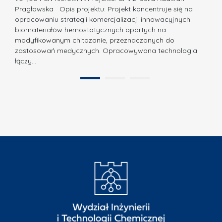
.
Pragłowska Opis projektu: Projekt koncentruje się na
P
N
opracowaniu strategii komercjalizacji innowacyjnych
o
biomateriałów hemostatycznych opartych na
a
l
modyfikowanym chitozanie, przeznaczonych do
t
i
zastosowań medycznych. Opracowywana technologia
u
łączy…
t
r
e
a
1
2
c
”
h
n
i
k
i