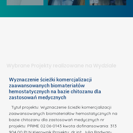
ó
K
U
w
o
c
I
b
z
W
i
e
I
e
l
S
t
n
d
a
i
l
.
ą
a
Wybrane Projekty realizowane na Wydziale
I
c
n
h
Wyznaczenie ścieżki komercjalizacji
2
n
zaawansowanych biomateriałów
e
E
o
hemostatycznych na bazie chitozanu dla
m
c
zastosowań medycznych
w
i
a,
d
a
Tytuł projektu: Wyznaczenie ścieżki komercjalizacji
k
c
zaawansowanych biomateriałów hemostatycznych na
ó
bazie chitozanu dla zastosowań medycznych nr
j
w
projektu: PRIME 02.06-0143 kwota dofinansowania: 313
a
z
904,00 PLN Kierownik Projektu: dr inż. Julia Radwan-