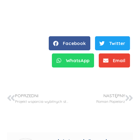
Facebook
Twitter
WhatsApp
Email
POPRZEDNI
NASTĘPNY
Projekt wsparcia wybitnych studentów „Najlepsi z najlepszych! 4.0” rozpoczęty
Roman Popielarz