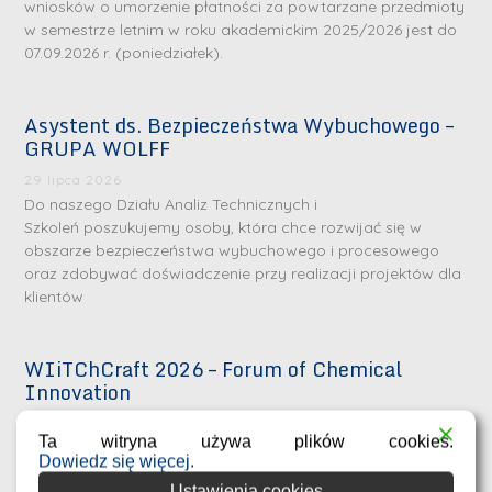
wniosków o umorzenie płatności za powtarzane przedmioty
w semestrze letnim w roku akademickim 2025/2026 jest do
07.09.2026 r. (poniedziałek).
Asystent ds. Bezpieczeństwa Wybuchowego –
GRUPA WOLFF
29 lipca 2026
Do naszego Działu Analiz Technicznych i
Szkoleń poszukujemy osoby, która chce rozwijać się w
obszarze bezpieczeństwa wybuchowego i procesowego
oraz zdobywać doświadczenie przy realizacji projektów dla
klientów
WIiTChCraft 2026 – Forum of Chemical
Innovation
23 lipca 2026
Ta witryna używa plików cookies.
Wydział Inżynierii i Technologii Chemicznej Politechniki
Dowiedz się więcej.
Krakowskiej zaprasza studentów, doktorantów oraz
Ustawienia cookies