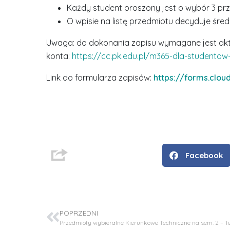
Każdy student proszony jest o wybór 3 p
O wpisie na listę przedmiotu decyduje śred
Uwaga: do dokonania zapisu wymagane jest akty
konta:
https://cc.pk.edu.pl/m365-dla-studento
Link do formularza zapisów:
https://forms.clo
Facebook
D
r
i
n
ż
POPRZEDNI
.