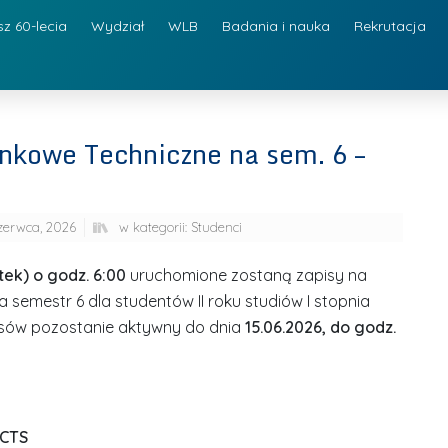
sz 60-lecia
Wydział
WLB
Badania i nauka
Rekrutacja
nkowe Techniczne na sem. 6 –
czerwca, 2026
w kategorii:
Studenci
tek) o godz. 6:00
uruchomione zostaną zapisy na
semestr 6 dla studentów II roku studiów I stopnia
isów pozostanie aktywny do dnia
15.06.2026, do godz.
ECTS