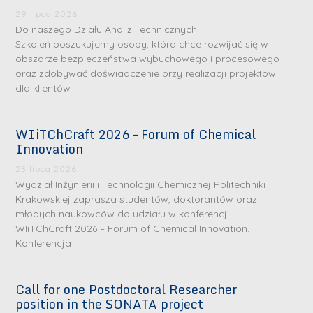
29 lipca 2026
Do naszego Działu Analiz Technicznych i
Szkoleń poszukujemy osoby, która chce rozwijać się w
obszarze bezpieczeństwa wybuchowego i procesowego
oraz zdobywać doświadczenie przy realizacji projektów
dla klientów
WIiTChCraft 2026 – Forum of Chemical
S
S
Innovation
r
r
23 lipca 2026
e
e
Wydział Inżynierii i Technologii Chemicznej Politechniki
b
b
Krakowskiej zaprasza studentów, doktorantów oraz
młodych naukowców do udziału w konferencji
r
D
r
D
WIiTChCraft 2026 – Forum of Chemical Innovation.
n
r
n
r
Konferencja
e
i
e
i
m
n
m
n
Call for one Postdoctoral Researcher
e
ż
e
ż
position in the SONATA project
d
.
d