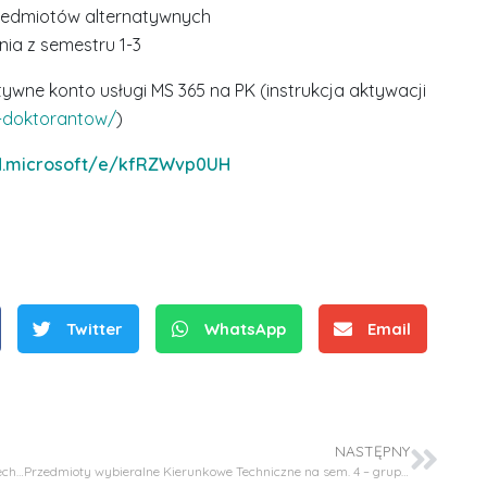
rzedmiotów alternatywnych
nia z semestru 1-3
wne konto usługi MS 365 na PK (instrukcja aktywacji
w-doktorantow/
)
ud.microsoft/e/kfRZWvp0UH
S
r
e
b
Twitter
WhatsApp
Email
r
D
D
n
r
r
e
i
i
m
n
n
e
ż
NASTĘPNY
ż
Przedmioty wybieralne Kierunkowe Techniczne na sem. 2 – Technologia chemiczna II st.
Przedmioty wybieralne Kierunkowe Techniczne na sem. 4 – grupy 10T1 i 11T1
d
.