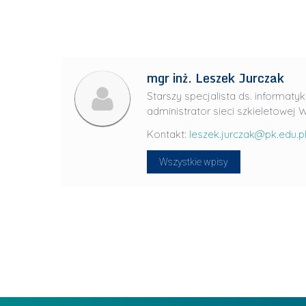
J
u
l
i
mgr inż. Leszek Jurczak
a
Starszy specjalista ds. informatyk
R
administrator sieci szkieletowej W
a
Kontakt:
leszek.jurczak@pk.edu.p
d
w
Wszystkie wpisy
a
n
-
L
P
i
r
d
a
e
g
r
ł
z