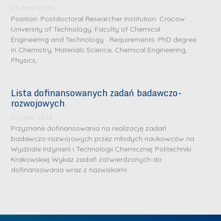
.
a
J
a
23 lipca 2026
M
Position: Postdoctoral Researcher Institution: Cracow
l
u
l
a
University of Technology, Faculty of Chemical
e
l
e
Engineering and Technology Requirements: PhD degree
r
W
i
W
in Chemistry, Materials Science, Chemical Engineering,
i
a
a
a
Physics,
a
r
R
r
K
s
a
s
Lista dofinansowanych zadań badawczo-
u
z
d
z
rozwojowych
r
a
w
a
a
21 lipca 2026
w
a
w
Przyznane dofinansowania na realizację zadań
ń
s
n
s
badawczo-rozwojowych przez młodych naukowców na
s
k
-
k
Wydziale Inżynierii i Technologii Chemicznej Politechniki
k
L
Krakowskiej Wykaz zadań zatwierdzonych do
i
P
i
a
i
dofinansowania wraz z nazwiskami
e
r
e
z
d
j
a
j
n
e
W
g
W
a
r
y
ł
y
g
z