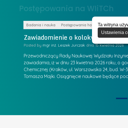
o
Postępowania na WIiTCh
y
w
w
s
Z
Ta witryna uży
k
Badania i nauka
Postępowania habilitacyjne
a
Ustawienia c
a
Zawiadomienie o kolokwium habilit
r
l
z
Posted by
mgr inż. Leszek Jurczak
15 kwietnia 2026
a
ą
u
Przewodniczący Rady Naukowej Wydziału Inżynierii
d
r
zawiadamia, iż w dniu 23 kwietnia 2026 roku, o godz
z
Chemicznej (Kraków, ul. Warszawska 24, bud. W-35
e
ie się
a
Tomasza Majki. Osiągnięcie naukowe będące pod
a
n
t
i
k
u
ą
U
I
c
e
z
t
e