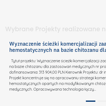
I
a
e
l
S
p
t
n
d
u
a
i
l
k
.
ą
a
o
Wybrane Projekty realizowane 
I
c
n
n
h
k
n
Wyznaczenie ścieżki komercjalizacji 
e
u
o
hemostatycznych na bazie chitozanu d
m
r
w
i
s
a
Tytuł projektu: Wyznaczenie ścieżki komercjalizacji
k
u
c
na bazie chitozanu dla zastosowań medycznych nr proj
ó
o
j
dofinansowania: 313 904,00 PLN Kierownik Projektu: dr 
w
N
Projekt koncentruje się na opracowaniu strategii kome
a
z
a
hemostatycznych opartych na modyfikowanym chitoz
.
P
g
medycznych. Opracowywana technologia łączy…
N
o
r
a
l
o
t