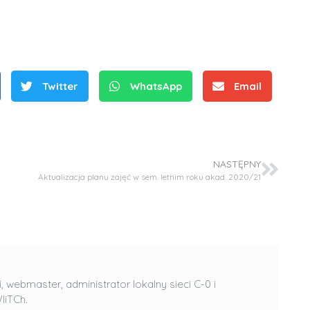
Twitter
WhatsApp
Email
S
r
NASTĘPNY
e
Aktualizacja planu zajęć w sem. letnim roku akad. 2020/21
b
r
D
D
n
r
r
e
i
i
m
n
n
i, webmaster, administrator lokalny sieci C-0 i
e
ż
ż
IiTCh.
d
.