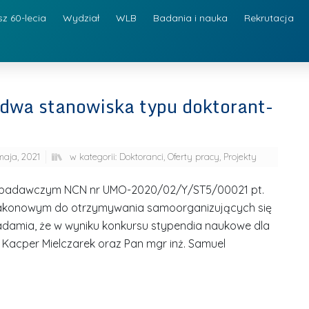
sz 60-lecia
Wydział
WLB
Badania i nauka
Rekrutacja
 dwa stanowiska typu doktorant-
maja, 2021
w kategorii:
Doktoranci
,
Oferty pracy
,
Projekty
e badawczym NCN nr UMO-2020/02/Y/ST5/00021 pt.
 itakonowym do otrzymywania samoorganizujących się
damia, że w wyniku konkursu stypendia naukowe dla
Kacper Mielczarek oraz Pan mgr inż. Samuel