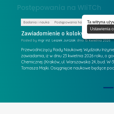
o
Postępowania na WIiTCh
y
w
w
s
Z
Ta witryna uży
k
Badania i nauka
Postępowania habilitacyjne
a
Ustawienia c
a
Zawiadomienie o kolokwium habilit
r
l
z
Posted by
mgr inż. Leszek Jurczak
15 kwietnia 2026
a
ą
u
Przewodniczący Rady Naukowej Wydziału Inżynierii
d
r
zawiadamia, iż w dniu 23 kwietnia 2026 roku, o godz
z
Chemicznej (Kraków, ul. Warszawska 24, bud. W-35
e
ie się
a
Tomasza Majki. Osiągnięcie naukowe będące pod
a
n
t
i
k
u
ą
U
I
c
e
z
t
e