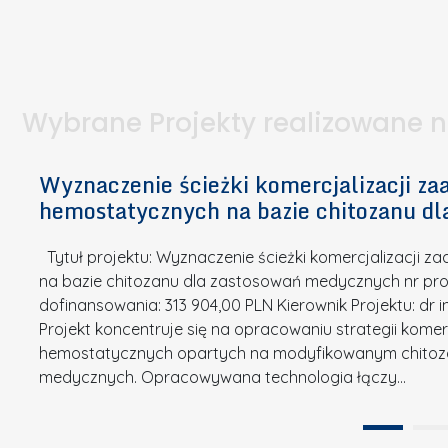
I
a
e
l
S
p
t
n
d
u
a
i
l
k
.
ą
a
o
Wybrane Projekty realizowane 
I
c
n
n
h
k
n
Wyznaczenie ścieżki komercjalizacji 
e
u
o
hemostatycznych na bazie chitozanu d
m
r
w
i
s
a
Tytuł projektu: Wyznaczenie ścieżki komercjalizacji
k
u
c
na bazie chitozanu dla zastosowań medycznych nr proj
ó
o
j
dofinansowania: 313 904,00 PLN Kierownik Projektu: dr 
w
N
Projekt koncentruje się na opracowaniu strategii kome
a
z
a
hemostatycznych opartych na modyfikowanym chitoz
.
P
g
medycznych. Opracowywana technologia łączy…
N
o
r
a
l
o
t