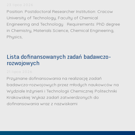
.
a
J
a
23 lipca 2026
M
Position: Postdoctoral Researcher Institution: Cracow
l
u
l
a
University of Technology, Faculty of Chemical
e
l
e
Engineering and Technology Requirements: PhD degree
r
W
i
W
in Chemistry, Materials Science, Chemical Engineering,
i
a
a
a
Physics,
a
r
R
r
K
s
a
s
Lista dofinansowanych zadań badawczo-
u
z
d
z
rozwojowych
r
a
w
a
a
21 lipca 2026
w
a
w
Przyznane dofinansowania na realizację zadań
ń
s
n
s
badawczo-rozwojowych przez młodych naukowców na
s
k
-
k
Wydziale Inżynierii i Technologii Chemicznej Politechniki
k
L
Krakowskiej Wykaz zadań zatwierdzonych do
i
P
i
a
i
dofinansowania wraz z nazwiskami
e
r
e
z
d
j
a
j
n
e
W
g
W
a
r
y
ł
y
g
z