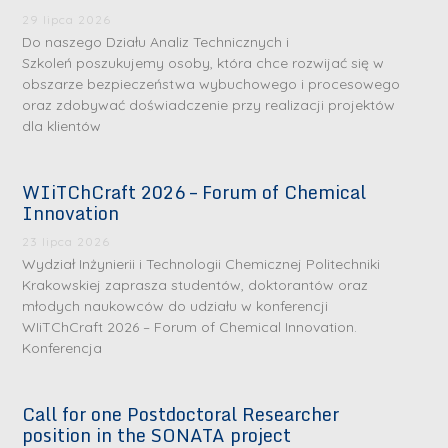
29 lipca 2026
Do naszego Działu Analiz Technicznych i
Szkoleń poszukujemy osoby, która chce rozwijać się w
obszarze bezpieczeństwa wybuchowego i procesowego
oraz zdobywać doświadczenie przy realizacji projektów
dla klientów
WIiTChCraft 2026 – Forum of Chemical
S
S
Innovation
r
r
23 lipca 2026
e
e
Wydział Inżynierii i Technologii Chemicznej Politechniki
b
b
Krakowskiej zaprasza studentów, doktorantów oraz
młodych naukowców do udziału w konferencji
r
D
r
D
WIiTChCraft 2026 – Forum of Chemical Innovation.
n
r
n
r
Konferencja
e
i
e
i
m
n
m
n
Call for one Postdoctoral Researcher
e
ż
e
ż
position in the SONATA project
d
.
d