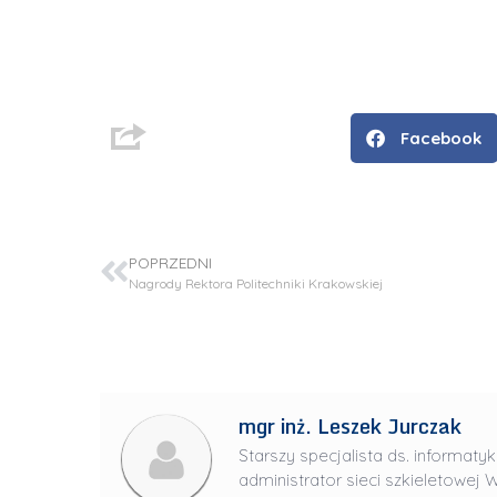
Facebook
POPRZEDNI
Nagrody Rektora Politechniki Krakowskiej
D
r
i
mgr inż. Leszek Jurczak
n
Starszy specjalista ds. informatyk
ż
administrator sieci szkieletowej W
.