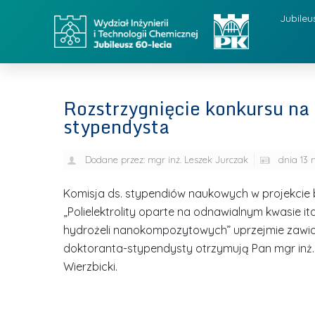
Jubileu
Rozstrzygnięcie konkursu na
stypendysta
Dodane przez:
mgr inż. Leszek Jurczak
dnia
13 
Komisja ds. stypendiów naukowych w projekci
„Polielektrolity oparte na odnawialnym kwasie
hydrożeli nanokompozytowych” uprzejmie zawia
doktoranta-stypendysty otrzymują Pan mgr inż. 
Wierzbicki.