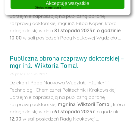
Dziekan i Rada Naukowa Wydziału Inżynierii i
Akceptuję wszystkie
Obsługiwane przez
WPLP Compliance Platform
Technologii Chemicznej Politechniki Krakowskiej
uprzejmie zapraszają na publiczną obronę
rozprawy doktorskiej mgr inż. Filipa Koper, która
odbędzie się w dniu
8 listopada 2023 r. o godzinie
10:00
w sali posiedzeń Rady Naukowej Wydziału …
Publiczna obrona rozprawy doktorskiej –
mgr inż. Wiktoria Tomal
26 października 2023
Dziekan i Rada Naukowa Wydziału Inżynierii i
Technologii Chemicznej Politechnik i Krakowskiej
uprzejmie zapraszają na publiczną obronę
rozprawy doktorskiej
mgr inż. Wiktorii Tomal,
która
odbędzie się w dniu
6 listopada 2023 r.
o godzinie
12:00
w sali posiedzeń Rady Naukowej …