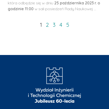
która odbędzie się w dniu
25 października 2023 r. o
godzinie 11:00
w sali posiedzeń Rady Naukowej …
1
2
3
4
5