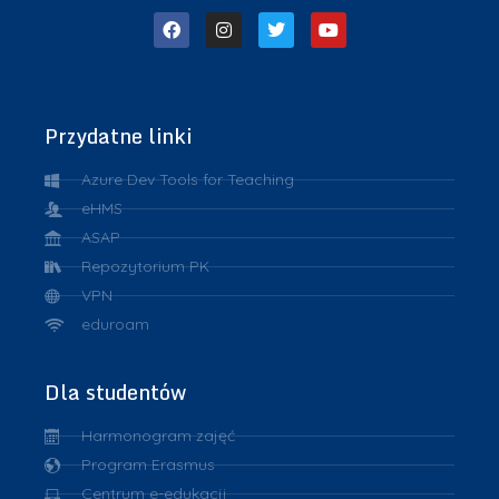
Przydatne linki
Azure Dev Tools for Teaching
eHMS
ASAP
Repozytorium PK
VPN
eduroam
Dla studentów
Harmonogram zajęć
Program Erasmus
Centrum e-edukacji