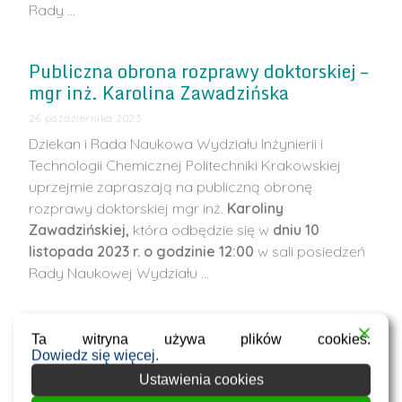
Rady …
Publiczna obrona rozprawy doktorskiej –
mgr inż. Karolina Zawadzińska
26 października 2023
Dziekan i Rada Naukowa Wydziału Inżynierii i
Technologii Chemicznej Politechniki Krakowskiej
uprzejmie zapraszają na publiczną obronę
rozprawy doktorskiej mgr inż.
Karoliny
Zawadzińskiej,
która odbędzie się w
dniu 10
listopada 2023 r. o godzinie 12:00
w sali posiedzeń
Rady Naukowej Wydziału …
Publiczna obrona rozprawy doktorskiej –
Ta witryna używa plików cookies.
mgr inż. Filip Koper
Dowiedz się więcej.
Ustawienia cookies
26 października 2023