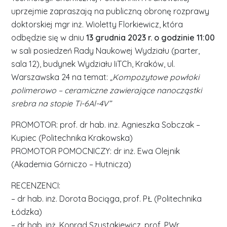
uprzejmie zapraszają na publiczną obronę rozprawy
doktorskiej mgr inż. Wioletty Florkiewicz, która
odbędzie się w dniu
13 grudnia 2023 r. o godzinie 11:00
w sali posiedzeń Rady Naukowej Wydziału (parter,
sala 12), budynek Wydziału IiTCh, Kraków, ul.
Warszawska 24 na temat:
„Kompozytowe powłoki
polimerowo – ceramiczne zawierające nanocząstki
srebra na stopie Ti-6Al-4V”
PROMOTOR: prof. dr hab. inż. Agnieszka Sobczak –
Kupiec (Politechnika Krakowska)
PROMOTOR POMOCNICZY: dr inż. Ewa Olejnik
(Akademia Górniczo – Hutnicza)
RECENZENCI:
– dr hab. inż. Dorota Bociąga, prof. PŁ (Politechnika
Łódzka)
– dr hab. inż. Konrad Szustakiewicz, prof. PWr