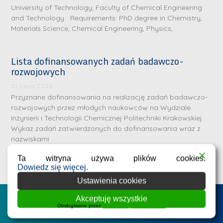
University of Technology, Faculty of Chemical Engineering
and Technology Requirements: PhD degree in Chemistry,
Materials Science, Chemical Engineering, Physics,
Lista dofinansowanych zadań badawczo-
rozwojowych
S
r
21 lipca 2026
e
Przyznane dofinansowania na realizację zadań badawczo-
rozwojowych przez młodych naukowców na Wydziale
b
Inżynierii i Technologii Chemicznej Politechniki Krakowskiej
r
D
Wykaz zadań zatwierdzonych do dofinansowania wraz z
n
nazwiskami
r
e
i
Ta witryna używa plików cookies.
m
n
Dowiedz się więcej.
e
ż
Ustawienia cookies
d
.
a
Akceptuję wszystkie
Postępowania na WIiTCh
M
Obsługiwane przez
WPLP Compliance Platform
l
a