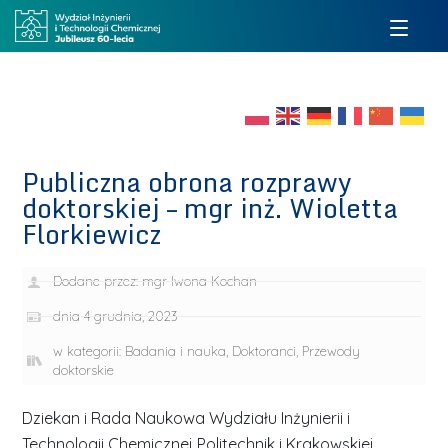
Publiczna obrona rozprawy
doktorskiej – mgr inż. Wioletta
Florkiewicz
Dodane przez:
mgr Iwona Kochan
dnia
4 grudnia, 2023
w kategorii:
Badania i nauka
,
Doktoranci
,
Przewody
doktorskie
Dziekan i Rada Naukowa Wydziału Inżynierii i
Technologii Chemicznej Politechnik i Krakowskiej