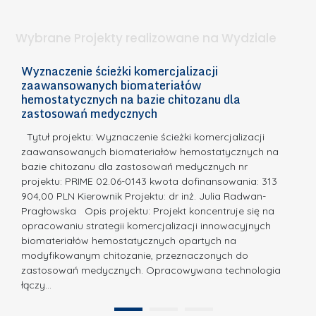
a
i
l
.
ą
a
Wybrane Projekty realizowane na Wydziale
I
c
n
h
Wyznaczenie ścieżki komercjalizacji
2
n
zaawansowanych biomateriałów
e
E
o
hemostatycznych na bazie chitozanu dla
m
c
zastosowań medycznych
w
i
a,
d
a
Tytuł projektu: Wyznaczenie ścieżki komercjalizacji
k
c
zaawansowanych biomateriałów hemostatycznych na
ó
bazie chitozanu dla zastosowań medycznych nr
j
w
projektu: PRIME 02.06-0143 kwota dofinansowania: 313
a
z
904,00 PLN Kierownik Projektu: dr inż. Julia Radwan-
.
Pragłowska Opis projektu: Projekt koncentruje się na
P
N
opracowaniu strategii komercjalizacji innowacyjnych
o
biomateriałów hemostatycznych opartych na
a
l
modyfikowanym chitozanie, przeznaczonych do
t
i
zastosowań medycznych. Opracowywana technologia
u
łączy…
t
r
e