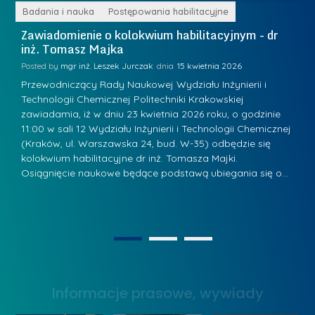
e
r
ne
Badania i nauka
Postępowania habilitacyjne
B
W
i
Zawiadomienie o kolokwium habilitacyjnym - dr
Z
a
inż. Tomasz Majka
i
a
r
K
Posted by
mgr inż. Leszek Jurczak
15 kwietnia 2026
Po
s
u
Przewodniczący Rady Naukowej Wydziału Inżynierii i
P
z
Technologii Chemicznej Politechniki Krakowskiej
Te
r
a
zawiadamia, iż w dniu 23 kwietnia 2026 roku, o godzinie
za
a
.
11:00 w sali 12 Wydziału Inżynierii i Technologii Chemicznej
12
w
ń
(Kraków, ul. Warszawska 24, bud. W-35) odbędzie się
(
s
w
s
kolokwium habilitacyjne dr inż. Tomasza Majki.
ko
k
Osiągnięcie naukowe będące podstawą ubiegania się o…
O
k
L
i
a
i
e
z
d
j
n
e
W
1
2
a
r
y
g
z
s
r
y
Informacje prasowe, wywiady
t
o
w