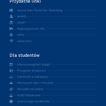
Przydatne linki
Azure Dev Tools for Teaching
eHMS
ASAP
Repozytorium PK
VPN
eduroam
Dla studentów
Harmonogram zajęć
Program Erasmus
Centrum e-edukacji
Microsoft 365 + Poczta
Moodle na Delta
Koła Naukowe
Samorząd studencki