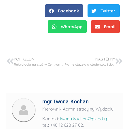
Facebook
Twitter
WhatsApp
Email
POPRZEDNI
NASTĘPNY
Rekrutacja na staż w Centrum B+R Cemex w Szwajcarii
Płatne staże dla studentów i doktorantów w ramach programu Vulcanus in Japan
mgr Iwona Kochan
Kierownik Administracyjny Wydziału
Kontakt:
iwona.kochan@pk.edu.pl
,
tel.: +48 12 628 27 02.