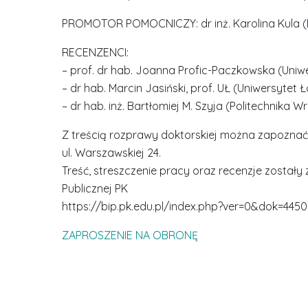
PROMOTOR POMOCNICZY: dr inż. Karolina Kula (
RECENZENCI:
– prof. dr hab. Joanna Profic-Paczkowska (Uniwe
– dr hab. Marcin Jasiński, prof. UŁ (Uniwersytet Ł
– dr hab. inż. Bartłomiej M. Szyja (Politechnika 
Z treścią rozprawy doktorskiej można zapoznać s
ul. Warszawskiej 24.
Treść, streszczenie pracy oraz recenzje zostały 
Publicznej PK
https://bip.pk.edu.pl/index.php?ver=0&dok=4450
ZAPROSZENIE NA OBRONĘ
D
r
i