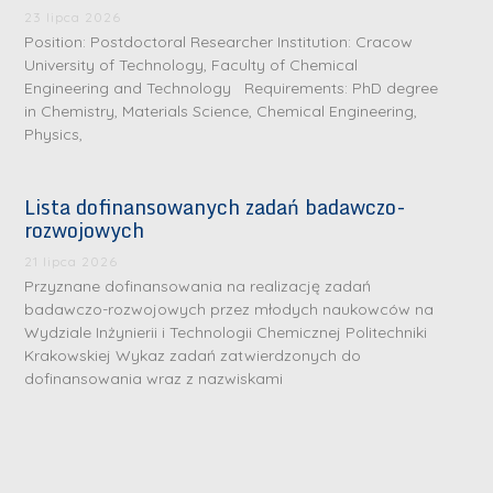
i
m
n
m
23 lipca 2026
n
Position: Postdoctoral Researcher Institution: Cracow
e
ż
e
ż
University of Technology, Faculty of Chemical
d
.
d
Engineering and Technology Requirements: PhD degree
.
a
J
a
in Chemistry, Materials Science, Chemical Engineering,
M
l
u
l
Physics,
a
e
l
e
r
W
i
W
Lista dofinansowanych zadań badawczo-
i
a
a
a
rozwojowych
a
r
R
r
K
21 lipca 2026
s
a
s
Przyznane dofinansowania na realizację zadań
u
z
d
z
badawczo-rozwojowych przez młodych naukowców na
r
a
w
a
Wydziale Inżynierii i Technologii Chemicznej Politechniki
a
Krakowskiej Wykaz zadań zatwierdzonych do
w
a
w
ń
dofinansowania wraz z nazwiskami
s
n
s
s
k
-
k
k
L
i
P
i
a
i
e
r
e
z
d