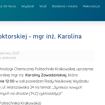
sz 60-lecia
Wydział
WLB
Badania i nauka
Rekrutacja
ktorskiej – mgr inż. Karolina
ziernika, 2023
 doktorskie
hnologii Chemicznej Politechniki Krakowskiej uprzejmie
skiej mgr inż.
Karoliny Zawadzińskiej,
która
nie 12:00
w sali posiedzeń Rady Naukowej Wydziału
w, ul. Warszawska 24 na temat:
„Synteza nowych
znych na drodze [3+2] cykloaddycji”
(Politechnika Krakowska)