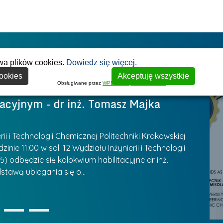
j
a
n
e
W
g
a
r
y
ł
g
z
s
o
I
r
y
t
w
wa plików cookies.
Dowiedz się więcej.
o
w
a
s
ookies
d
Akceptuję wszystkie
Z
w
k
Obsługiwane przez
WPLP Compliance Platform
ą
a
y
a
acyjnym - dr inż. Tomasz Majka
Z
k
r
W
l
o
z
y
a
n
ą
P
n
u
 i Technologii Chemicznej Politechniki Krakowskiej
k
d
a
r
inie 11:00 w sali 12 Wydziału Inżynierii i Technologii
P
u
z
) odbędzie się kolokwium habilitacyjne dr inż.
l
e
z
r
a
stawą ubiegania się o…
C
a
a
s
n
B
z
t
u
i
k
k
„
u
ó
ą
1
2
3
K
U