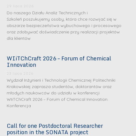
29 lipca 2026
Do naszego Działu Analiz Technicznych i
Szkoleń poszukujemy osoby, która chce rozwijać się w
obszarze bezpieczeństwa wybuchowego i procesowego
oraz zdobywać doświadczenie przy realizacji projektów
dla klientów
WIiTChCraft 2026 – Forum of Chemical
Innovation
23 lipca 2026
Wydział Inżynierii i Technologii Chemicznej Politechniki
S
S
Krakowskiej zaprasza studentów, doktorantów oraz
młodych naukowców do udziału w konferencji
r
r
WIiTChCraft 2026 – Forum of Chemical Innovation.
e
e
Konferencja
b
b
r
D
r
D
Call for one Postdoctoral Researcher
n
r
n
r
position in the SONATA project
e
i
e