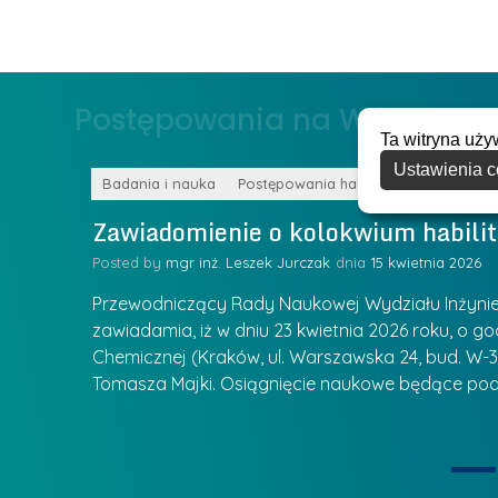
a
e
g
r
ł
z
o
Postępowania na WIiTCh
y
w
Ta witryna uży
w
s
Z
Ustawienia c
k
Badania i nauka
Postępowania habilitacyjne
a
a
Zawiadomienie o kolokwium habilit
r
l
z
Posted by
mgr inż. Leszek Jurczak
15 kwietnia 2026
a
ą
u
Przewodniczący Rady Naukowej Wydziału Inżynierii
d
r
zawiadamia, iż w dniu 23 kwietnia 2026 roku, o godz
z
Chemicznej (Kraków, ul. Warszawska 24, bud. W-35
e
ie się
a
Tomasza Majki. Osiągnięcie naukowe będące pod
a
n
t
i
k
u
ą
U