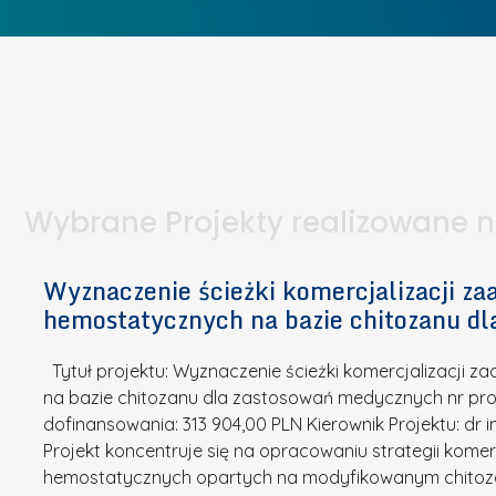
w
I
o
c
I
e
b
z
W
t
i
e
I
a
e
l
S
p
t
n
d
u
a
i
l
k
.
ą
a
o
Wybrane Projekty realizowane 
I
c
n
n
h
k
n
Wyznaczenie ścieżki komercjalizacji 
e
u
o
hemostatycznych na bazie chitozanu d
m
r
w
i
s
a
Tytuł projektu: Wyznaczenie ścieżki komercjalizacji
k
u
c
na bazie chitozanu dla zastosowań medycznych nr proj
ó
o
j
dofinansowania: 313 904,00 PLN Kierownik Projektu: dr 
w
N
Projekt koncentruje się na opracowaniu strategii kome
a
z
a
hemostatycznych opartych na modyfikowanym chitoz
.