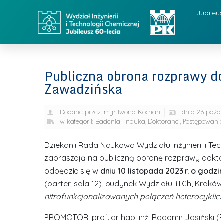
Jubileu
Publiczna obrona rozprawy do
Zawadzińska
Dodane przez:
mgr Iwona Kochan
dnia
26 paźd
w kategorii:
Badania i nauka
,
Doktoranci
,
Postępowania
Dziekan i Rada Naukowa Wydziału Inżynierii i Tec
zapraszają na publiczną obronę rozprawy doktor
odbędzie się w
dniu 10 listopada 2023 r. o godzi
(parter, sala 12), budynek Wydziału IiTCh, Krakó
nitrofunkcjonalizowanych połączeń heterocyklic
PROMOTOR: prof. dr hab. inż. Radomir Jasiński 