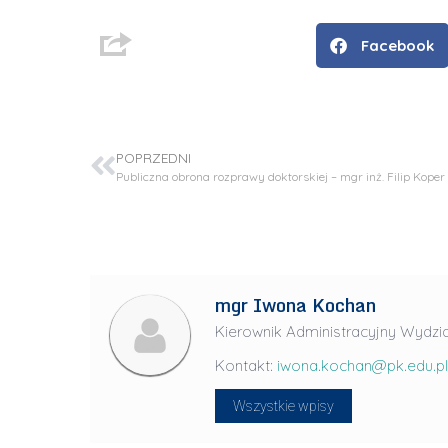
n
ż
Facebook
.
J
u
l
POPRZEDNI
i
Publiczna obrona rozprawy doktorskiej – mgr inż. Filip Koper
a
R
a
d
mgr Iwona Kochan
w
a
Kierownik Administracyjny Wydzia
n
Kontakt:
iwona.kochan@pk.edu.pl
-
L
P
Wszystkie wpisy
i
r
d