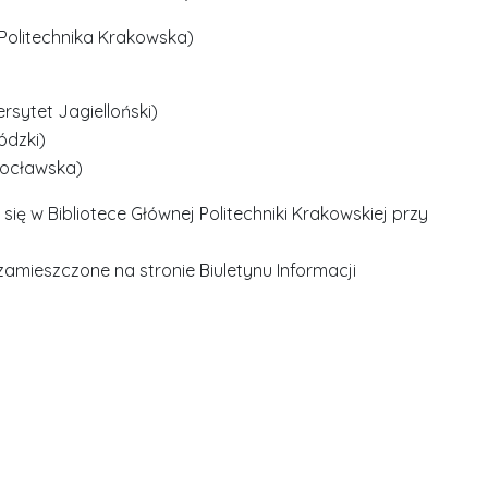
Politechnika Krakowska)
rsytet Jagielloński)
ódzki)
Wrocławska)
ię w Bibliotece Głównej Politechniki Krakowskiej przy
zamieszczone na stronie Biuletynu Informacji
S
r
e
b
r
D
D
n
r
r
e
i