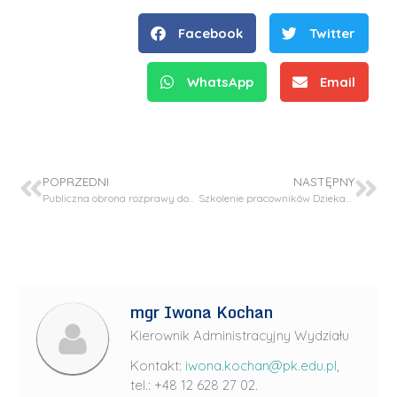
Facebook
Twitter
WhatsApp
Email
POPRZEDNI
NASTĘPNY
Publiczna obrona rozprawy doktorskiej – mgr inż. Krzysztof Polaczek
Szkolenie pracowników Dziekanatu WIiTCh
mgr Iwona Kochan
Kierownik Administracyjny Wydziału
Kontakt:
iwona.kochan@pk.edu.pl
,
tel.: +48 12 628 27 02.