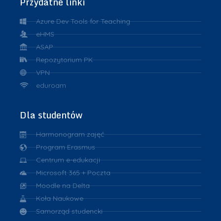
Przydatne linki
Azure Dev Tools for Teaching
eHMS
ASAP
Repozytorium PK
VPN
eduroam
Dla studentów
Harmonogram zajęć
Program Erasmus
Centrum e-edukacji
Microsoft 365 + Poczta
Moodle na Delta
Koła Naukowe
Samorząd studencki