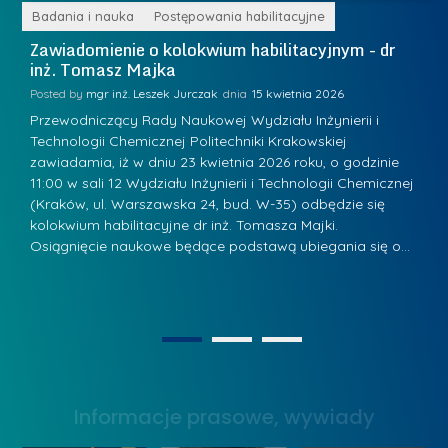
e
r
ne
Badania i nauka
Postępowania habilitacyjne
B
W
i
Zawiadomienie o kolokwium habilitacyjnym - dr
Z
a
inż. Tomasz Majka
i
a
r
K
Posted by
mgr inż. Leszek Jurczak
15 kwietnia 2026
Po
s
u
Przewodniczący Rady Naukowej Wydziału Inżynierii i
P
z
Technologii Chemicznej Politechniki Krakowskiej
Te
r
a
zawiadamia, iż w dniu 23 kwietnia 2026 roku, o godzinie
za
a
.
11:00 w sali 12 Wydziału Inżynierii i Technologii Chemicznej
12
w
ń
(Kraków, ul. Warszawska 24, bud. W-35) odbędzie się
(
s
w
s
kolokwium habilitacyjne dr inż. Tomasza Majki.
ko
k
Osiągnięcie naukowe będące podstawą ubiegania się o…
O
k
L
i
a
i
e
z
d
j
n
e
W
1
2
a
r
y
g
z
s
r
y
Informacje prasowe, wywiady
t
o
w