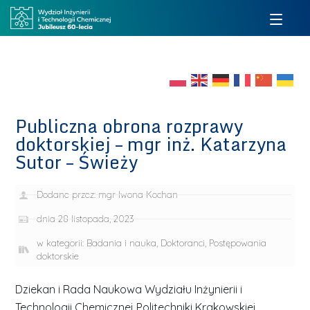
Publiczna obrona rozprawy
doktorskiej – mgr inż. Katarzyna
Sutor – Świeży
Dodane przez:
mgr Iwona Kochan
dnia
28 listopada, 2023
w kategorii:
Badania i nauka
,
Doktoranci
,
Postępowania
doktorskie
Dziekan i Rada Naukowa Wydziału Inżynierii i
Technologii Chemicznej Politechniki Krakowskiej