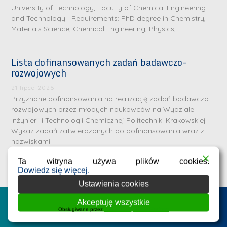
University of Technology, Faculty of Chemical Engineering
and Technology Requirements: PhD degree in Chemistry,
Materials Science, Chemical Engineering, Physics,
Lista dofinansowanych zadań badawczo-
rozwojowych
S
r
21 lipca 2026
e
Przyznane dofinansowania na realizację zadań badawczo-
rozwojowych przez młodych naukowców na Wydziale
b
Inżynierii i Technologii Chemicznej Politechniki Krakowskiej
r
D
Wykaz zadań zatwierdzonych do dofinansowania wraz z
n
nazwiskami
r
e
i
Ta witryna używa plików cookies.
m
n
Dowiedz się więcej.
e
ż
Ustawienia cookies
d
.
a
Akceptuję wszystkie
Postępowania na WIiTCh
M
Obsługiwane przez
WPLP Compliance Platform
l
a