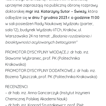
uprzejmie zapraszają na publiczną obronę rozprawy
doktorskiej
mgr inż. Katarzyny Sutor – Świeży
, która
odbędzie się
w dniu 7 grudnia 2023 r. o godzinie 11:00
w sali posiedzeń Rady Naukowej Wydziału (parter,
sala 12), budynek Wydziału IiTCh, Kraków, ul.
Warszawska 24 na temat:
„Badania rozdzielania i
bioaktywności acylowanych betacyjanin”
PROMOTOR DYSCYPLINY WIODĄCEJ: dr hab. inż.
Sławomir Wybraniec, prof. PK (Politechnika
Krakowska)
PROMOTOR DYSCYPLINY DODATKOWEJ: dr hab. inż.
Bożena Tyliszczak, prof. PK (Politechnika Krakowska)
RECENZENCI:
– dr hab. inż. Anna Gancarczyk (Instytut Inżynierii
Chemicznej Polskiej Akademii Nauk)
– dr hab. inż. Konrad Szustakiewicz, prof. PWr