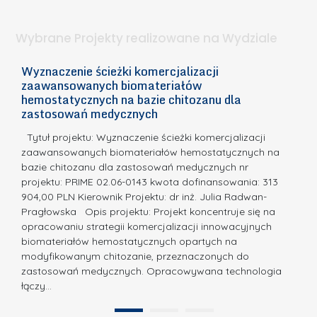
a
i
l
.
ą
a
Wybrane Projekty realizowane na Wydziale
I
c
n
h
Wyznaczenie ścieżki komercjalizacji
2
n
zaawansowanych biomateriałów
e
E
o
hemostatycznych na bazie chitozanu dla
m
c
zastosowań medycznych
w
i
a,
d
a
Tytuł projektu: Wyznaczenie ścieżki komercjalizacji
k
c
zaawansowanych biomateriałów hemostatycznych na
ó
bazie chitozanu dla zastosowań medycznych nr
j
w
projektu: PRIME 02.06-0143 kwota dofinansowania: 313
a
z
904,00 PLN Kierownik Projektu: dr inż. Julia Radwan-
.
Pragłowska Opis projektu: Projekt koncentruje się na
P
N
opracowaniu strategii komercjalizacji innowacyjnych
o
biomateriałów hemostatycznych opartych na
a
l
modyfikowanym chitozanie, przeznaczonych do
t
i
zastosowań medycznych. Opracowywana technologia
u
łączy…
t
r
e