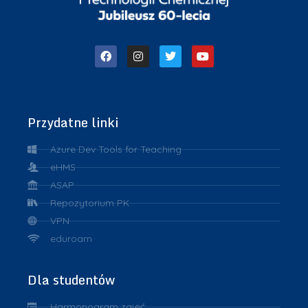
Przydatne linki
Azure Dev Tools for Teaching
eHMS
ASAP
Repozytorium PK
VPN
eduroam
Dla studentów
Harmonogram zajęć