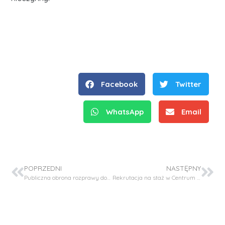
Facebook
Twitter
WhatsApp
Email
POPRZEDNI
NASTĘPNY
Publiczna obrona rozprawy doktorskiej – mgr inż. Katarzyna Sutor – Świeży
Rekrutacja na staż w Centrum B+R Cemex w Szwajcarii