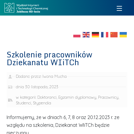
Szkolenie pracowników
Dziekanatu WIiTCh
Dodane przez:
Iwona Mucha
dnia
30 listopada, 2023
w kategorii:
Doktoranci
,
Egzamin dyplomowy
,
Pracownicy
,
Studenci
,
Stypendia
Informujemy, że w dniach 6, 7, 8 oraz 20.12.2023 r. ze
względu na szkolenia, Dziekanat WIiTCh będzie
nieczynny.