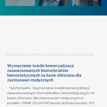
ó
K
U
w
o
c
I
b
z
W
i
e
I
e
l
S
t
n
d
a
i
l
.
ą
a
Wybrane Projekty realizowane na Wydziale
I
c
n
h
Wyznaczenie ścieżki komercjalizacji
2
n
zaawansowanych biomateriałów
e
E
o
hemostatycznych na bazie chitozanu dla
m
c
zastosowań medycznych
w
i
a,
d
a
Tytuł projektu: Wyznaczenie ścieżki komercjalizacji
k
c
zaawansowanych biomateriałów hemostatycznych na
ó
bazie chitozanu dla zastosowań medycznych nr
j
w
projektu: PRIME 02.06-0143 kwota dofinansowania: 313
a