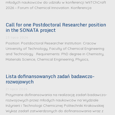
młodych naukowców do udziału w konferencji WIiTChCraft
2026 – Forum of Chemical Innovation. Konferencja
Call for one Postdoctoral Researcher position
in the SONATA project
23 lipca 2026
Position: Postdoctoral Researcher Institution: Cracow
University of Technology, Faculty of Chemical Engineering
and Technology Requirements: PhD degree in Chemistry,
Materials Science, Chemical Engineering, Physics,
Lista dofinansowanych zadań badawczo-
rozwojowych
S
r
21 lipca 2026
e
Przyznane dofinansowania na realizację zadań badawczo-
rozwojowych przez młodych naukowców na Wydziale
b
Inżynierii i Technologii Chemicznej Politechniki Krakowskiej
r
D
Wykaz zadań zatwierdzonych do dofinansowania wraz z
n