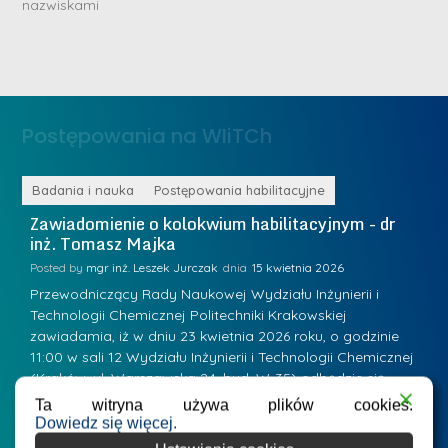
nazwiskami
r
e
i
m
n
e
ż
d
.
a
Postępowania na WIiTCh
M
l
a
e
r
ne
Badania i nauka
Postępowania habilitacyjne
B
W
i
Zawiadomienie o kolokwium habilitacyjnym - dr
Z
a
inż. Tomasz Majka
i
a
r
K
Posted by
mgr inż. Leszek Jurczak
15 kwietnia 2026
Po
s
u
Przewodniczący Rady Naukowej Wydziału Inżynierii i
P
z
Technologii Chemicznej Politechniki Krakowskiej
Te
r
a
zawiadamia, iż w dniu 23 kwietnia 2026 roku, o godzinie
za
a
.
11:00 w sali 12 Wydziału Inżynierii i Technologii Chemicznej
12
w
ń
(Kraków, ul. Warszawska 24, bud. W-35) odbędzie się
(
s
w
s
kolokwium habilitacyjne dr inż. Tomasza Majki.
ko
Ta witryna używa plików cookies.
k
Osiągnięcie naukowe będące podstawą ubiegania się o…
O
Dowiedz się więcej.
k
L
i