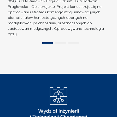
z
904,00 PLN Kierownik Projektu: dr inż. Julia Radwan-
.
Pragłowska Opis projektu: Projekt koncentruje się na
P
N
opracowaniu strategii komercjalizacji innowacyjnych
o
biomateriałów hemostatycznych opartych na
a
l
modyfikowanym chitozanie, przeznaczonych do
t
i
zastosowań medycznych. Opracowywana technologia
u
łączy…
t
r
e
a
1
2
c
”
h
n
i
k
i