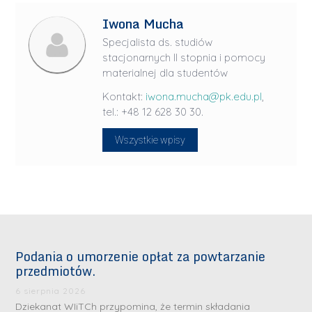
Iwona Mucha
Specjalista ds. studiów
stacjonarnych II stopnia i pomocy
materialnej dla studentów
Kontakt:
iwona.mucha@pk.edu.pl
,
tel.: +48 12 628 30 30.
Wszystkie wpisy
Podania o umorzenie opłat za powtarzanie
przedmiotów.
6 sierpnia 2026
Dziekanat WIiTCh przypomina, że termin składania