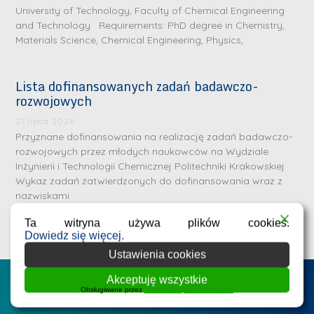
University of Technology, Faculty of Chemical Engineering
and Technology Requirements: PhD degree in Chemistry,
Materials Science, Chemical Engineering, Physics,
Lista dofinansowanych zadań badawczo-
rozwojowych
S
r
21 lipca 2026
e
Przyznane dofinansowania na realizację zadań badawczo-
rozwojowych przez młodych naukowców na Wydziale
b
Inżynierii i Technologii Chemicznej Politechniki Krakowskiej
r
D
Wykaz zadań zatwierdzonych do dofinansowania wraz z
n
nazwiskami
r
e
i
Ta witryna używa plików cookies.
m
n
Dowiedz się więcej.
e
ż
Ustawienia cookies
d
.
a
Akceptuję wszystkie
Postępowania na WIiTCh
M
Obsługiwane przez
WPLP Compliance Platform
l
a