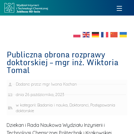
Publiczna obrona rozprawy
doktorskiej – mgr inż. Wiktoria
Tomal
Dodane przez:
mgr Iwona Kochan
dnia
26 października, 2023
w kategorii:
Badania i nauka
,
Doktoranci
,
Postępowania
doktorskie
Dziekan i Rada Naukowa Wydziału Inżynierii i
Technologii Chemicznej Politechnik i Krakowskiej