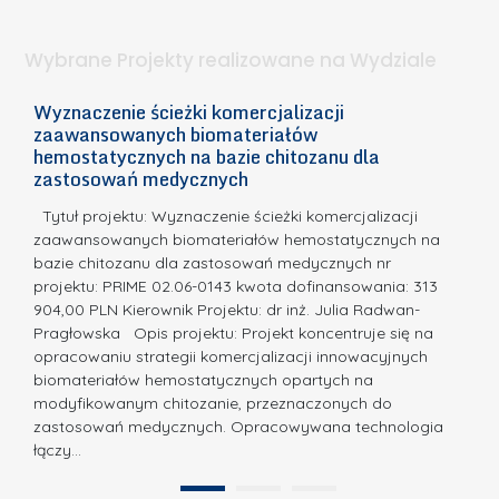
a
i
l
.
ą
a
Wybrane Projekty realizowane na Wydziale
I
c
n
h
Wyznaczenie ścieżki komercjalizacji
2
n
zaawansowanych biomateriałów
e
E
o
hemostatycznych na bazie chitozanu dla
m
c
zastosowań medycznych
w
i
a,
d
a
Tytuł projektu: Wyznaczenie ścieżki komercjalizacji
k
c
zaawansowanych biomateriałów hemostatycznych na
ó
bazie chitozanu dla zastosowań medycznych nr
j
w
projektu: PRIME 02.06-0143 kwota dofinansowania: 313
a
z
904,00 PLN Kierownik Projektu: dr inż. Julia Radwan-
.
Pragłowska Opis projektu: Projekt koncentruje się na
P
N
opracowaniu strategii komercjalizacji innowacyjnych
o
biomateriałów hemostatycznych opartych na
a
l
modyfikowanym chitozanie, przeznaczonych do
t
i
zastosowań medycznych. Opracowywana technologia
u
łączy…
t
r
e