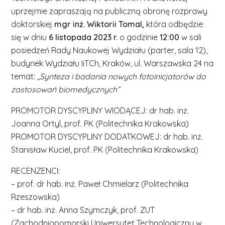
uprzejmie zapraszają na publiczną obronę rozprawy
doktorskiej
mgr inż. Wiktorii Tomal,
która odbędzie
się w dniu
6 listopada 2023 r.
o godzinie
12:00
w sali
posiedzeń Rady Naukowej Wydziału (parter, sala 12),
budynek Wydziału IiTCh, Kraków, ul. Warszawska 24 na
temat:
„Synteza i badania nowych fotoinicjatorów do
zastosowań biomedycznych”
PROMOTOR DYSCYPLINY WIODĄCEJ: dr hab. inż.
Joanna Ortyl, prof. PK (Politechnika Krakowska)
PROMOTOR DYSCYPLINY DODATKOWEJ: dr hab. inż.
Stanisław Kuciel, prof. PK (Politechnika Krakowska)
RECENZENCI:
– prof. dr hab. inż. Paweł Chmielarz (Politechnika
Rzeszowska)
– dr hab. inż. Anna Szymczyk, prof. ZUT
(Zachodniopomorski Uniwersytet Technologiczny w