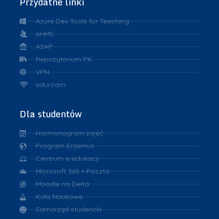
Przydatne linki
Azure Dev Tools for Teaching
eHMS
ASAP
Repozytorium PK
VPN
eduroam
Dla studentów
Harmonogram zajęć
Program Erasmus
Centrum e-edukacji
Microsoft 365 + Poczta
Moodle na Delta
Koła Naukowe
Samorząd studencki