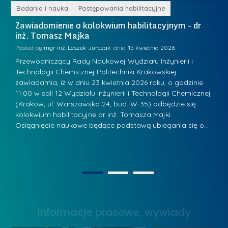
e
r
ne
Badania i nauka
Postępowania habilitacyjne
B
W
i
Zawiadomienie o kolokwium habilitacyjnym - dr
Z
a
inż. Tomasz Majka
i
a
r
K
Posted by
mgr inż. Leszek Jurczak
15 kwietnia 2026
Po
s
u
Przewodniczący Rady Naukowej Wydziału Inżynierii i
P
z
Technologii Chemicznej Politechniki Krakowskiej
Te
r
a
zawiadamia, iż w dniu 23 kwietnia 2026 roku, o godzinie
za
a
.
11:00 w sali 12 Wydziału Inżynierii i Technologii Chemicznej
12
w
ń
(Kraków, ul. Warszawska 24, bud. W-35) odbędzie się
(
s
w
s
kolokwium habilitacyjne dr inż. Tomasza Majki.
ko
k
Osiągnięcie naukowe będące podstawą ubiegania się o…
O
k
L
i
a
i
e
z
d
j
n
e
W
1
2
a
r
y
g
z
s
r
y
Informacje prasowe, wywiady
t
o
w