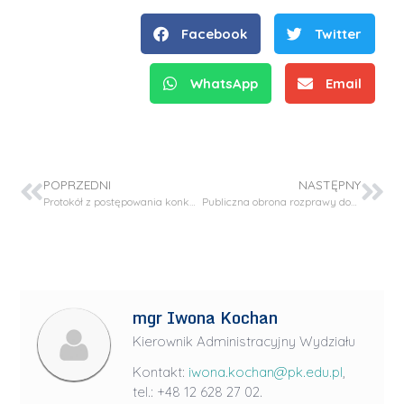
Facebook
Twitter
WhatsApp
Email
POPRZEDNI
NASTĘPNY
Protokół z postępowania konkursowego o przyznanie stypendium dla doktoranta – projekt SONATA BIS-11
Publiczna obrona rozprawy doktorskiej – mgr inż. Filip Koper
mgr Iwona Kochan
Kierownik Administracyjny Wydziału
Kontakt:
iwona.kochan@pk.edu.pl
,
tel.: +48 12 628 27 02.