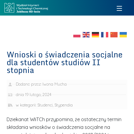
Wnioski o świadczenia socjalne
dla studentów studiów II
stopnia
Dodane przez:
Iwona Mucha
dnia
19 lutego, 2024
w kategorii:
Studenci
,
Stypendia
Dziekanat WIiTCh przypomina, że ostateczny termin
składania wniosków o świadczenia socjalne na