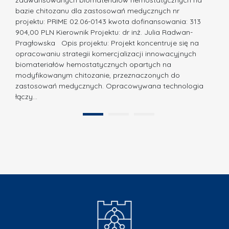
c
ó
bazie chitozanu dla zastosowań medycznych nr
j
w
projektu: PRIME 02.06-0143 kwota dofinansowania: 313
a
z
904,00 PLN Kierownik Projektu: dr inż. Julia Radwan-
.
Pragłowska Opis projektu: Projekt koncentruje się na
P
N
opracowaniu strategii komercjalizacji innowacyjnych
o
biomateriałów hemostatycznych opartych na
a
l
modyfikowanym chitozanie, przeznaczonych do
t
i
zastosowań medycznych. Opracowywana technologia
u
łączy…
t
r
e
a
1
2
c
”
h
n
i
k
i