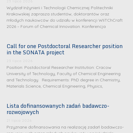
23 lipca 2026
Wydział Inżynierii i Technologii Chemicznej Politechniki
Krakowskiej zaprasza studentów, doktorantów oraz
młodych naukowców do udziału w konferencji WIiTChCraft
2026 – Forum of Chemical Innovation. Konferencja
Call for one Postdoctoral Researcher position
in the SONATA project
23 lipca 2026
Position: Postdoctoral Researcher Institution: Cracow
University of Technology, Faculty of Chemical Engineering
and Technology Requirements: PhD degree in Chemistry,
Materials Science, Chemical Engineering, Physics,
Lista dofinansowanych zadań badawczo-
rozwojowych
S
r
21 lipca 2026
e
Przyznane dofinansowania na realizację zadań badawczo-