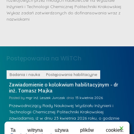
rozwojowych przez młodych naukowców na Wydziale
b
Inżynierii i Technologii Chemicznej Politechniki Krakowskiej
r
D
Wykaz zadań zatwierdzonych do dofinansowania wraz z
n
nazwiskami
r
e
i
m
n
e
ż
d
.
a
Postępowania na WIiTCh
M
l
a
e
r
ne
Badania i nauka
Postępowania habilitacyjne
B
W
i
Zawiadomienie o kolokwium habilitacyjnym - dr
Z
a
inż. Tomasz Majka
i
a
r
K
Posted by
mgr inż. Leszek Jurczak
15 kwietnia 2026
Po
s
u
Przewodniczący Rady Naukowej Wydziału Inżynierii i
P
z
Technologii Chemicznej Politechniki Krakowskiej
Te
r
a
zawiadamia, iż w dniu 23 kwietnia 2026 roku, o godzinie
za
a
.
11:00 w sali 12 Wydziału Inżynierii i Technologii Chemicznej
12
w
ń
Ta witryna używa plików cookies.
(Kraków, ul. Warszawska 24, bud. W-35) odbędzie się
(
s