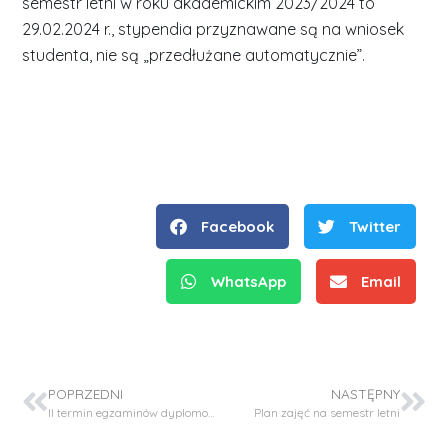
semestr letni w roku akademickim 2023/2024 to
29.02.2024 r., stypendia przyznawane są na wniosek
studenta, nie są „przedłużane automatycznie”.
Facebook
Twitter
WhatsApp
Email
POPRZEDNI
NASTĘPNY
II termin egzaminów dyplomowych- harmonogram
Plan zajęć na semestr letni