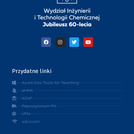
Przydatne linki
Azure Dev Tools for Teaching
eHMS
ASAP
Repozytorium PK
VPN
eduroam