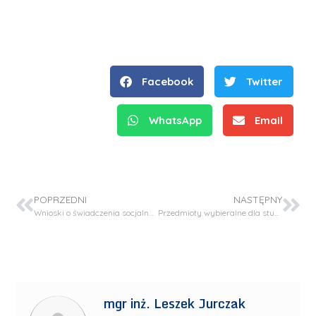
Facebook
Twitter
WhatsApp
Email
POPRZEDNI
NASTĘPNY
Wnioski o świadczenia socjalne dla studentów studiów II stopnia
Przedmioty wybieralne dla studentów I roku studiów I stopnia
mgr inż. Leszek Jurczak