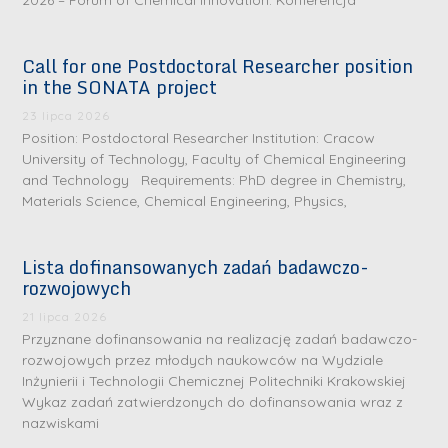
2026 – Forum of Chemical Innovation. Konferencja
Call for one Postdoctoral Researcher position
in the SONATA project
23 lipca 2026
Position: Postdoctoral Researcher Institution: Cracow
University of Technology, Faculty of Chemical Engineering
and Technology Requirements: PhD degree in Chemistry,
Materials Science, Chemical Engineering, Physics,
Lista dofinansowanych zadań badawczo-
rozwojowych
S
r
21 lipca 2026
e
Przyznane dofinansowania na realizację zadań badawczo-
rozwojowych przez młodych naukowców na Wydziale
b
Inżynierii i Technologii Chemicznej Politechniki Krakowskiej
r
D
Wykaz zadań zatwierdzonych do dofinansowania wraz z
n
nazwiskami
r
e