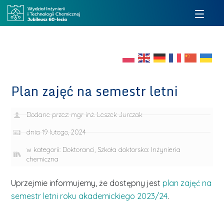
Plan zajęć na semestr letni
Dodane przez:
mgr inż. Leszek Jurczak
dnia
19 lutego, 2024
w kategorii:
Doktoranci
,
Szkoła doktorska: Inżynieria
chemiczna
Uprzejmie informujemy, że dostępny jest
plan zajęć na
semestr letni roku akademickiego 2023/24
.