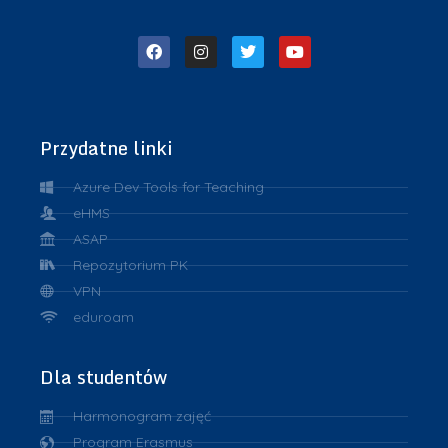
Przydatne linki
Azure Dev Tools for Teaching
eHMS
ASAP
Repozytorium PK
VPN
eduroam
Dla studentów
Harmonogram zajęć
Program Erasmus