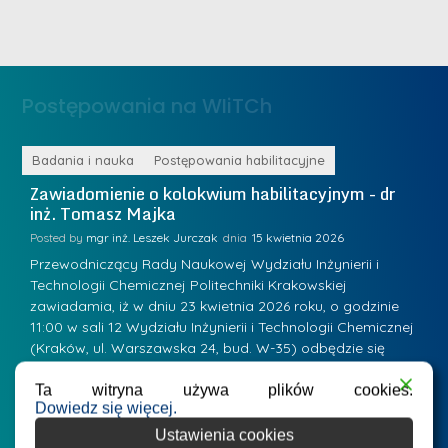
i
m
n
e
ż
d
.
a
Postępowania na WIiTCh
M
l
a
e
r
ne
Badania i nauka
Postępowania habilitacyjne
B
W
i
Zawiadomienie o kolokwium habilitacyjnym - dr
Z
a
inż. Tomasz Majka
i
a
r
K
Posted by
mgr inż. Leszek Jurczak
15 kwietnia 2026
Po
s
u
Przewodniczący Rady Naukowej Wydziału Inżynierii i
P
z
Technologii Chemicznej Politechniki Krakowskiej
Te
r
a
zawiadamia, iż w dniu 23 kwietnia 2026 roku, o godzinie
za
a
.
11:00 w sali 12 Wydziału Inżynierii i Technologii Chemicznej
12
w
ń
(Kraków, ul. Warszawska 24, bud. W-35) odbędzie się
(
s
w
s
kolokwium habilitacyjne dr inż. Tomasza Majki.
ko
k
Osiągnięcie naukowe będące podstawą ubiegania się o…
O
Ta witryna używa plików cookies.
k
L
i
Dowiedz się więcej.
a
i
e
Ustawienia cookies