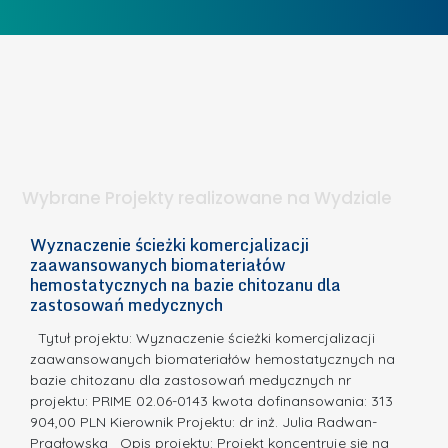
w
o
c
I
b
z
W
i
e
I
e
l
S
t
n
d
a
i
l
.
ą
a
Wybrane Projekty realizowane na Wydziale
I
c
n
h
Wyznaczenie ścieżki komercjalizacji
2
n
zaawansowanych biomateriałów
e
E
o
hemostatycznych na bazie chitozanu dla
m
c
zastosowań medycznych
w
i
a,
d
a
Tytuł projektu: Wyznaczenie ścieżki komercjalizacji
k
c
zaawansowanych biomateriałów hemostatycznych na
ó
bazie chitozanu dla zastosowań medycznych nr
j
w
projektu: PRIME 02.06-0143 kwota dofinansowania: 313
a
z
904,00 PLN Kierownik Projektu: dr inż. Julia Radwan-
.
Pragłowska Opis projektu: Projekt koncentruje się na