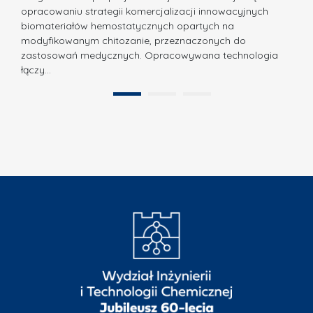
P
N
opracowaniu strategii komercjalizacji innowacyjnych
o
biomateriałów hemostatycznych opartych na
a
l
modyfikowanym chitozanie, przeznaczonych do
t
i
zastosowań medycznych. Opracowywana technologia
u
łączy…
t
r
e
a
1
2
c
”
h
n
i
k
i