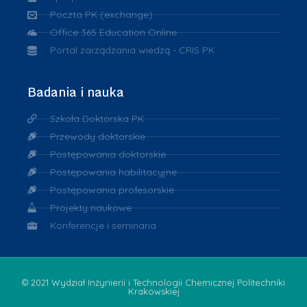
Poczta PK (exchange)
Office 365 Education Online
Portal zarządzania wiedzą - CRIS PK
Badania i nauka
Szkoła Doktorska PK
Przewody doktorskie
Postępowania doktorskie
Postępowania habilitacyjne
Postępowania profesorskie
Projekty naukowe
Konferencje i seminaria
© 2021 Wydział Inżynierii i Technologii Chemicznej Politechniki
Krakowskiej