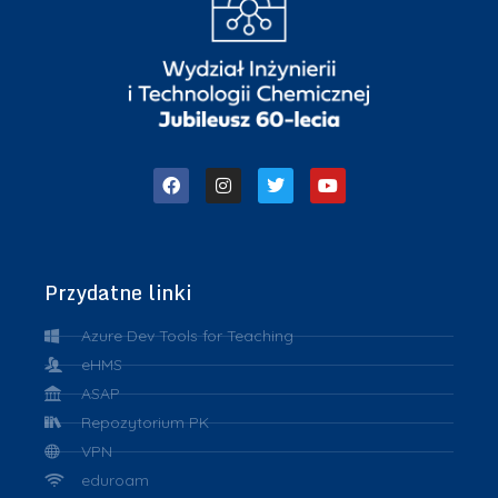
Przydatne linki
Azure Dev Tools for Teaching
eHMS
ASAP
Repozytorium PK
VPN
eduroam