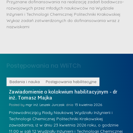
Przyznane dofinansowania na realizację zadań badawczo-
rozwojowych przez młodych naukowców na Wydziale
Inżynierii i Technologii Chemicznej Politechniki Krakowskiej
D
D
Wykaz zadań zatwierdzonych do dofinansowania wraz z
r
nazwiskami
r
i
i
m
n
n
ż
ż
.
.
J
Postępowania na WIiTCh
M
u
a
l
r
ne
Badania i nauka
Postępowania habilitacyjne
B
W
i
i
Zawiadomienie o kolokwium habilitacyjnym - dr
Z
a
inż. Tomasz Majka
i
a
R
K
Posted by
mgr inż. Leszek Jurczak
15 kwietnia 2026
Po
a
u
Przewodniczący Rady Naukowej Wydziału Inżynierii i
P
d
Technologii Chemicznej Politechniki Krakowskiej
Te
r
w
zawiadamia, iż w dniu 23 kwietnia 2026 roku, o godzinie
za
a
.
11:00 w sali 12 Wydziału Inżynierii i Technologii Chemicznej
12
a