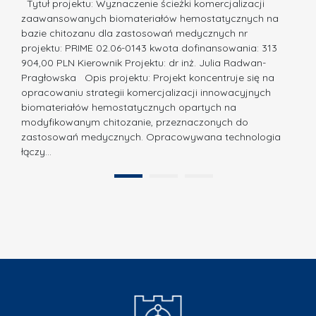
a
Tytuł projektu: Wyznaczenie ścieżki komercjalizacji
u
c
zaawansowanych biomateriałów hemostatycznych na
o
bazie chitozanu dla zastosowań medycznych nr
j
N
projektu: PRIME 02.06-0143 kwota dofinansowania: 313
a
a
904,00 PLN Kierownik Projektu: dr inż. Julia Radwan-
.
Pragłowska Opis projektu: Projekt koncentruje się na
g
N
opracowaniu strategii komercjalizacji innowacyjnych
r
biomateriałów hemostatycznych opartych na
a
o
modyfikowanym chitozanie, przeznaczonych do
t
d
zastosowań medycznych. Opracowywana technologia
u
łączy…
ę
r
A
a
1
2
B
”
B