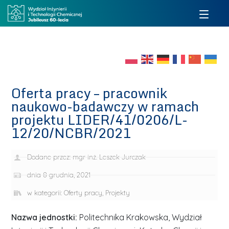
Oferta pracy – pracownik
naukowo-badawczy w ramach
projektu LIDER/41/0206/L-
12/20/NCBR/2021
Dodane przez:
mgr inż. Leszek Jurczak
dnia
8 grudnia, 2021
w kategorii:
Oferty pracy
,
Projekty
Nazwa jednostki:
Politechnika Krakowska, Wydział