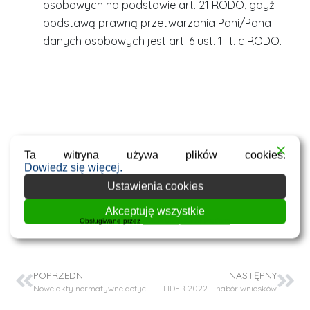
osobowych na podstawie art. 21 RODO, gdyż
podstawą prawną przetwarzania Pani/Pana
danych osobowych jest art. 6 ust. 1 lit. c RODO.
Ta witryna używa plików cookies.
Facebook
Twitter
Dowiedz się więcej.
Ustawienia cookies
WhatsApp
Email
Akceptuję wszystkie
Obsługiwane przez
WPLP Compliance Platform
POPRZEDNI
NASTĘPNY
Nowe akty normatywne dotyczące COVID-19 na Politechnice Krakowskiej
LIDER 2022 – nabór wniosków