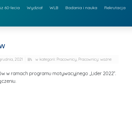
sz 60-lecia
Wydział
WLB
Badania i nauka
Rekrutacja
ów
grudnia, 2021
w kategorii:
Pracownicy
,
Pracownicy: ważne
sków w ramach programu motywacyjnego „Lider 2022”.
ączeniu.