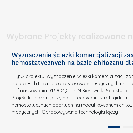
I
a
e
l
S
p
t
n
d
u
a
i
l
k
.
ą
a
o
Wybrane Projekty realizowane 
I
c
n
n
h
k
n
Wyznaczenie ścieżki komercjalizacji 
e
u
o
hemostatycznych na bazie chitozanu d
m
r
w
i
s
a
Tytuł projektu: Wyznaczenie ścieżki komercjalizacji
k
u
c
na bazie chitozanu dla zastosowań medycznych nr proj
ó
o
j
dofinansowania: 313 904,00 PLN Kierownik Projektu: dr 
w
N
Projekt koncentruje się na opracowaniu strategii kome
a
z
a
hemostatycznych opartych na modyfikowanym chitoz
.
P
g
medycznych. Opracowywana technologia łączy…
N
o
r
a
l
o
t