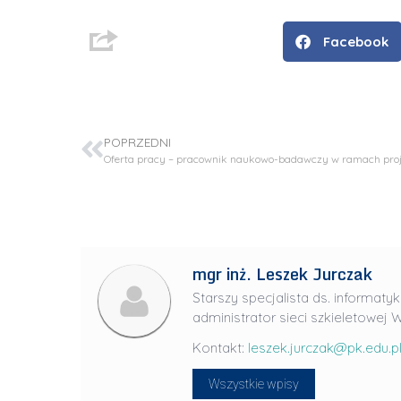
Facebook
POPRZEDNI
mgr inż. Leszek Jurczak
D
Starszy specjalista ds. informatyk
r
administrator sieci szkieletowej W
i
n
Kontakt:
leszek.jurczak@pk.edu.p
ż
Wszystkie wpisy
.