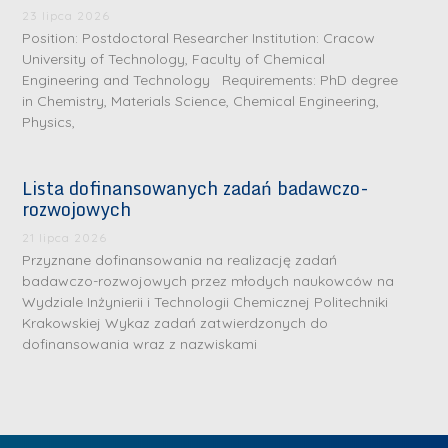
.
a
J
a
23 lipca 2026
M
Position: Postdoctoral Researcher Institution: Cracow
l
u
l
a
University of Technology, Faculty of Chemical
e
l
e
Engineering and Technology Requirements: PhD degree
r
W
i
W
in Chemistry, Materials Science, Chemical Engineering,
i
a
a
a
Physics,
a
r
R
r
K
s
a
s
Lista dofinansowanych zadań badawczo-
u
z
d
z
rozwojowych
r
a
w
a
a
21 lipca 2026
w
a
w
Przyznane dofinansowania na realizację zadań
ń
s
n
s
badawczo-rozwojowych przez młodych naukowców na
s
k
-
k
Wydziale Inżynierii i Technologii Chemicznej Politechniki
k
L
Krakowskiej Wykaz zadań zatwierdzonych do
i
P
i
a
i
dofinansowania wraz z nazwiskami
e
r
e
z
d
j
a
j
n
e
W
g
W
a
r
y
ł
y
g
z