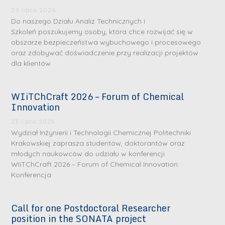
29 lipca 2026
Do naszego Działu Analiz Technicznych i
Szkoleń poszukujemy osoby, która chce rozwijać się w
obszarze bezpieczeństwa wybuchowego i procesowego
oraz zdobywać doświadczenie przy realizacji projektów
dla klientów
WIiTChCraft 2026 – Forum of Chemical
S
S
Innovation
r
r
23 lipca 2026
e
e
Wydział Inżynierii i Technologii Chemicznej Politechniki
b
b
Krakowskiej zaprasza studentów, doktorantów oraz
młodych naukowców do udziału w konferencji
r
D
r
D
WIiTChCraft 2026 – Forum of Chemical Innovation.
n
r
n
r
Konferencja
e
i
e
i
m
n
m
n
Call for one Postdoctoral Researcher
e
ż
e
ż
position in the SONATA project
d
.
d