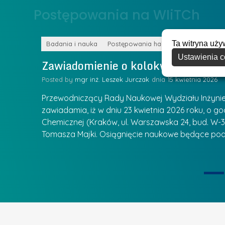
o
Postępowania na WIiTCh
y
w
w
s
Z
Ta witryna uży
k
Badania i nauka
Postępowania habilitacyjne
a
Ustawienia c
a
Zawiadomienie o kolokwium habilit
r
l
z
Posted by
mgr inż. Leszek Jurczak
15 kwietnia 2026
a
ą
u
Przewodniczący Rady Naukowej Wydziału Inżynierii
d
r
zawiadamia, iż w dniu 23 kwietnia 2026 roku, o godz
z
Chemicznej (Kraków, ul. Warszawska 24, bud. W-35
e
ie się
a
Tomasza Majki. Osiągnięcie naukowe będące pod
a
n
t
i
k
u
ą
U
I
c
e
z
t
e