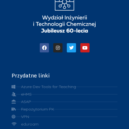
Przydatne linki
Azure Dev Tools for Teaching
eHMS
ASAP
Repozytorium PK
VPN
eduroam