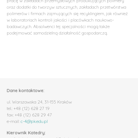
pracę w zakładach przemysłowych produkujących polimery
oraz dodatki do tworzyw sztucznych, zakładach przetwórstwa
polimerów i firmach zajmujących się recyklingiem, jak również
w laboratoriach kontroli jakości i placówkach naukowo-
badawczych. Absolwenci tej specjalności mogą także
podejmować samodzielną działalność gospodarczą.
Dane kontaktowe:
ul. Warszawska 24, 31-155 Kraków
tel.: +48 (12) 628 27 19
fax: +48 (12) 628 29 47
e-mail:
c-4@pk.edu.pl
Kierownik Katedry: