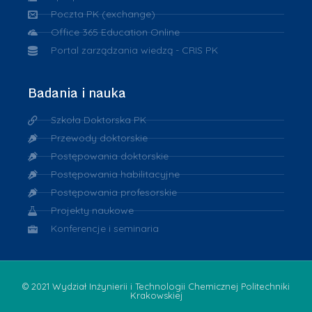
Poczta PK (exchange)
Office 365 Education Online
Portal zarządzania wiedzą - CRIS PK
Badania i nauka
Szkoła Doktorska PK
Przewody doktorskie
Postępowania doktorskie
Postępowania habilitacyjne
Postępowania profesorskie
Projekty naukowe
Konferencje i seminaria
© 2021 Wydział Inżynierii i Technologii Chemicznej Politechniki
Krakowskiej