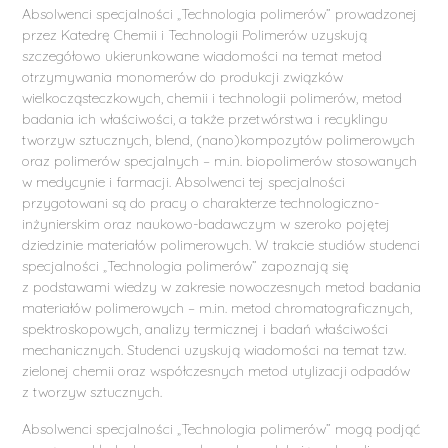
Absolwenci specjalności „Technologia polimerów” prowadzonej
przez Katedrę Chemii i Technologii Polimerów uzyskują
szczegółowo ukierunkowane wiadomości na temat metod
otrzymywania monomerów do produkcji związków
wielkocząsteczkowych, chemii i technologii polimerów, metod
badania ich właściwości, a także przetwórstwa i recyklingu
tworzyw sztucznych, blend, (nano)kompozytów polimerowych
oraz polimerów specjalnych – m.in. biopolimerów stosowanych
w medycynie i farmacji. Absolwenci tej specjalności
przygotowani są do pracy o charakterze technologiczno-
inżynierskim oraz naukowo-badawczym w szeroko pojętej
dziedzinie materiałów polimerowych. W trakcie studiów studenci
specjalności „Technologia polimerów” zapoznają się
z podstawami wiedzy w zakresie nowoczesnych metod badania
materiałów polimerowych – m.in. metod chromatograficznych,
spektroskopowych, analizy termicznej i badań właściwości
mechanicznych. Studenci uzyskują wiadomości na temat tzw.
zielonej chemii oraz współczesnych metod utylizacji odpadów
z tworzyw sztucznych.
Absolwenci specjalności „Technologia polimerów” mogą podjąć