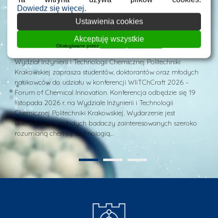
Dowiedz się więcej.
y
Doktoranci
Konferencje, sympozja, seminaria
Studenci
D
Ustawienia cookies
WIiTChCraft 2026 – Forum of Chemical
S
Innovation
P
Akceptuję wszystkie
Obsługiwane przez
WPLP Compliance Platform
Posted by
mgr inż. Leszek Jurczak
23 lipca 2026
Po
Wydział Inżynierii i Technologii Chemicznej Politechniki
W 
Krakowskiej zaprasza studentów, doktorantów oraz młodych
si
naukowców do udziału w konferencji WIiTChCraft 2026 –
po
m
Forum of Chemical Innovation. Konferencja odbędzie się 19
pt
listopada 2026 r. na Wydziale Inżynierii i Technologii
s
Chemicznej Politechniki Krakowskiej. Wydarzenie jest
ws
skierowane do młodych badaczy zainteresowanych szeroko
ika
rozumianą chemią, technologią…
1
2