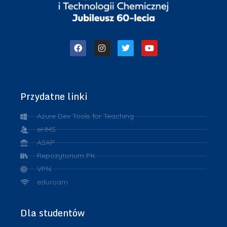
Przydatne linki
Azure Dev Tools for Teaching
eHMS
ASAP
Repozytorium PK
VPN
eduroam
Dla studentów