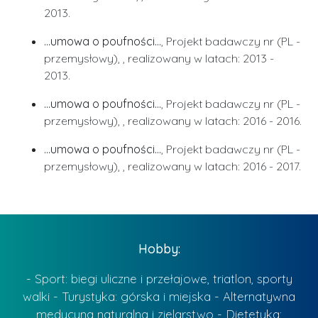
2013.
...umowa o poufności...
, Projekt badawczy nr (PL -
przemysłowy), , realizowany w latach: 2013 -
2013.
...umowa o poufności...
, Projekt badawczy nr (PL -
przemysłowy), , realizowany w latach: 2016 - 2016.
...umowa o poufności...
, Projekt badawczy nr (PL -
przemysłowy), , realizowany w latach: 2016 - 2017.
Hobby:
- Sport: biegi uliczne i przełajowe, triatlon, sporty
walki - Turystyka: górska i miejska - Alternatywna
medycyna naturalna i zielarstwo - Dietetyka: