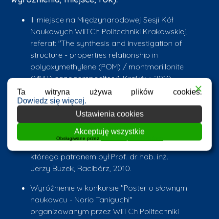
III miejsce na Międzynarodowej Sesji Kół
Naukowych WIiTCh Politechniki Krakowskiej,
referat: "The synthesis and investigation of
structure - properties relationship in
polyoxymethylene (POM) / montmorillonite
(MMT) nanocomposites.", Kraków, 2010.
Ta witryna używa plików cookies.
Wyróżnienie w konkursie "Zrównoważony
Dowiedz się więcej.
rozwój - Debiut naukowy 2010"
Ustawienia cookies
organizowanym przez Instytut Studiów
Akceptuję wszystkie
Społecznych PWSZ w Raciborzu oraz
Obsługiwane przez
WPLP Compliance Platform
Instytut Politologii Uniwersytetu Opolskiego,
którego patronem był Prof. dr hab. inż.
Jerzy Buzek, Racibórz, 2010.
Wyróżnienie w konkursie "Poster o sławnym
naukowcu - Norio Taniguchi"
organizowanym przez WIiTCh Politechniki