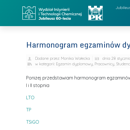
Jubileu
Harmonogram egzaminów d
Dodane przez:
Monika Wałecka
dnia
28 styczni
w kategorii:
Egzamin dyplomowy
,
Pracownicy
,
Studenc
Poniżej przedstawiam harmonogram egzaminów
I i II stopnia
LTO
TP
TSiGO