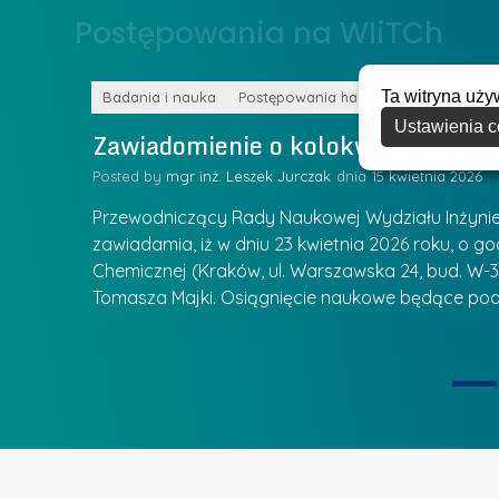
o
Postępowania na WIiTCh
y
w
w
s
Z
Ta witryna uży
k
Badania i nauka
Postępowania habilitacyjne
a
Ustawienia c
a
Zawiadomienie o kolokwium habilit
r
l
z
Posted by
mgr inż. Leszek Jurczak
15 kwietnia 2026
a
ą
u
Przewodniczący Rady Naukowej Wydziału Inżynierii
d
r
zawiadamia, iż w dniu 23 kwietnia 2026 roku, o godz
z
Chemicznej (Kraków, ul. Warszawska 24, bud. W-35
e
ie się
a
Tomasza Majki. Osiągnięcie naukowe będące pod
a
n
t
i
k
u
ą
U
I
c
e
z
t
e