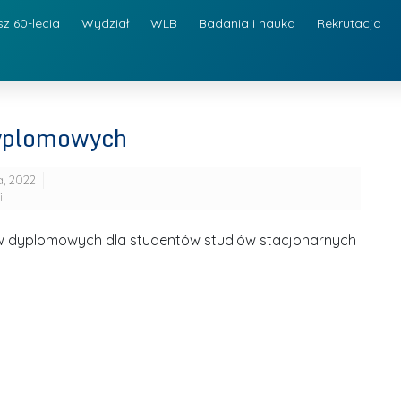
sz 60-lecia
Wydział
WLB
Badania i nauka
Rekrutacja
yplomowych
a, 2022
i
 dyplomowych dla studentów studiów stacjonarnych