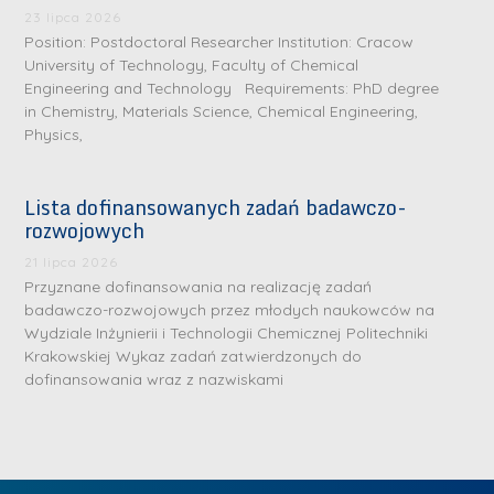
.
a
J
a
23 lipca 2026
M
Position: Postdoctoral Researcher Institution: Cracow
l
u
l
a
University of Technology, Faculty of Chemical
e
l
e
Engineering and Technology Requirements: PhD degree
r
W
i
W
in Chemistry, Materials Science, Chemical Engineering,
i
a
a
a
Physics,
a
r
R
r
K
s
a
s
Lista dofinansowanych zadań badawczo-
u
z
d
z
rozwojowych
r
a
w
a
a
21 lipca 2026
w
a
w
Przyznane dofinansowania na realizację zadań
ń
s
n
s
badawczo-rozwojowych przez młodych naukowców na
s
k
-
k
Wydziale Inżynierii i Technologii Chemicznej Politechniki
k
L
Krakowskiej Wykaz zadań zatwierdzonych do
i
P
i
a
i
dofinansowania wraz z nazwiskami
e
r
e
z
d
j
a
j
n
e
W
g
W
a
r
y
ł
y
g
z