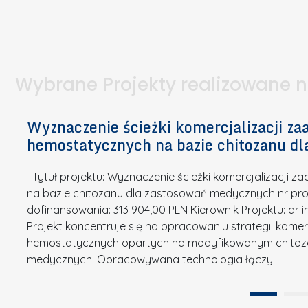
I
a
e
l
S
p
t
n
d
u
a
i
l
k
.
ą
a
o
Wybrane Projekty realizowane 
I
c
n
n
h
k
n
Wyznaczenie ścieżki komercjalizacji 
e
u
o
hemostatycznych na bazie chitozanu d
m
r
w
i
s
a
Tytuł projektu: Wyznaczenie ścieżki komercjalizacji
k
u
c
na bazie chitozanu dla zastosowań medycznych nr proj
ó
o
j
dofinansowania: 313 904,00 PLN Kierownik Projektu: dr 
w
N
Projekt koncentruje się na opracowaniu strategii kome
a
z
a
hemostatycznych opartych na modyfikowanym chitoz
.
P
g
medycznych. Opracowywana technologia łączy…
N
o
r
a
l
o
t