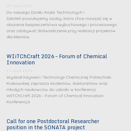
29 lipca 2026
Do naszego Działu Analiz Technicznych i
Szkoleń poszukujemy osoby, która chce rozwijać się w
obszarze bezpieczeństwa wybuchowego i procesowego
oraz zdobywać doświadczenie przy realizacji projektów
dla klientów
WIiTChCraft 2026 – Forum of Chemical
S
S
Innovation
r
r
23 lipca 2026
e
e
Wydział Inżynierii i Technologii Chemicznej Politechniki
b
b
Krakowskiej zaprasza studentów, doktorantów oraz
młodych naukowców do udziału w konferencji
r
D
r
D
WIiTChCraft 2026 – Forum of Chemical Innovation.
n
r
n
r
Konferencja
e
i
e
i
m
n
m
n
Call for one Postdoctoral Researcher
e
ż
e
ż
position in the SONATA project
d
.
d