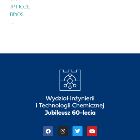
IPT IOZE
BPiOS
…