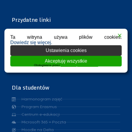
Przydatne linki
Azure Dev Tools for Teaching
Ta witryna używa plików cookies.
eHMS
Dowiedz się więcej.
ASAP
Ustawienia cookies
Repozytorium PK
Akceptuję wszystkie
VPN
Obsługiwane przez
WPLP Compliance Platform
eduroam
Dla studentów
Harmonogram zajęć
Program Erasmus
Centrum e-edukacji
Microsoft 365 + Poczta
Moodle na Delta