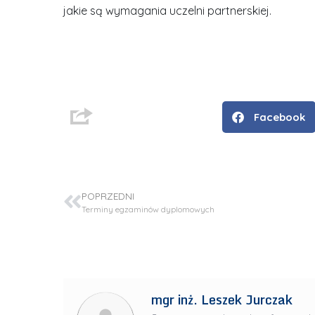
jakie są wymagania uczelni partnerskiej.
D
r
i
n
Facebook
ż
.
J
u
POPRZEDNI
l
Terminy egzaminów dyplomowych
i
a
R
a
d
mgr inż. Leszek Jurczak
w