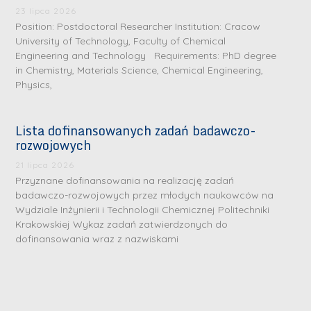
r
r
23 lipca 2026
e
e
Position: Postdoctoral Researcher Institution: Cracow
b
b
University of Technology, Faculty of Chemical
Engineering and Technology Requirements: PhD degree
r
D
r
D
in Chemistry, Materials Science, Chemical Engineering,
n
r
n
r
Physics,
e
i
e
i
m
n
m
n
Lista dofinansowanych zadań badawczo-
e
ż
e
ż
rozwojowych
d
.
d
.
a
J
a
21 lipca 2026
M
Przyznane dofinansowania na realizację zadań
l
u
l
a
badawczo-rozwojowych przez młodych naukowców na
e
l
e
r
Wydziale Inżynierii i Technologii Chemicznej Politechniki
W
i
W
Krakowskiej Wykaz zadań zatwierdzonych do
i
a
a
a
dofinansowania wraz z nazwiskami
a
r
R
r
K
s
a
s
u
z
d
z
r
a
w
a