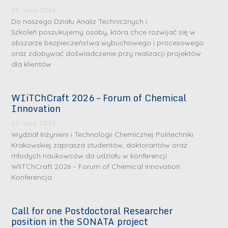
29 lipca 2026
Do naszego Działu Analiz Technicznych i
Szkoleń poszukujemy osoby, która chce rozwijać się w
obszarze bezpieczeństwa wybuchowego i procesowego
oraz zdobywać doświadczenie przy realizacji projektów
dla klientów
WIiTChCraft 2026 – Forum of Chemical
Innovation
23 lipca 2026
Wydział Inżynierii i Technologii Chemicznej Politechniki
Krakowskiej zaprasza studentów, doktorantów oraz
młodych naukowców do udziału w konferencji
WIiTChCraft 2026 – Forum of Chemical Innovation.
Konferencja
Call for one Postdoctoral Researcher
S
S
position in the SONATA project