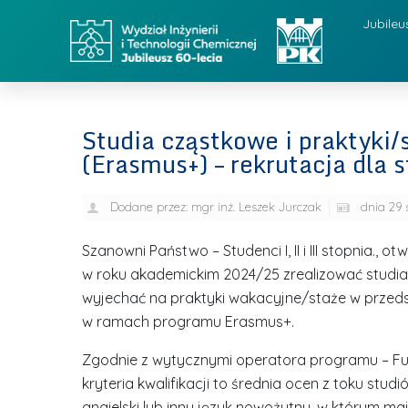
Jubileu
Studia cząstkowe i praktyki/
(Erasmus+) – rekrutacja dla 
Dodane przez:
mgr inż. Leszek Jurczak
dnia
29 
Szanowni Państwo – Studenci I, II i III stopnia.,
w roku akademickim 2024/25 zrealizować studia
wyjechać na praktyki wakacyjne/staże w przeds
w ramach programu Erasmus+.
Zgodnie z wytycznymi operatora programu – F
kryteria kwalifikacji to średnia ocen z toku stu
angielski lub inny język nowożytny, w którym ma