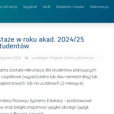
sz 60-lecia
Wydział
WLB
Badania i nauka
Rekrutacja
staże w roku akad. 2024/25
studentów
stycznia, 2024
w kategorii:
Program Erasmus/Erasmus+
 otwarta została rekrutacja dla studentów planujących
 cząstkowe (wyjazd jedno lub dwu-semestralny) lub
iębiorstwach lub na uczelniach (2 miesiące)
undacji Rozwoju Systemu Edukacji – podstawowe
diów oraz biegła znajomość języka obcego (język
ją się odbywać zajęcia).