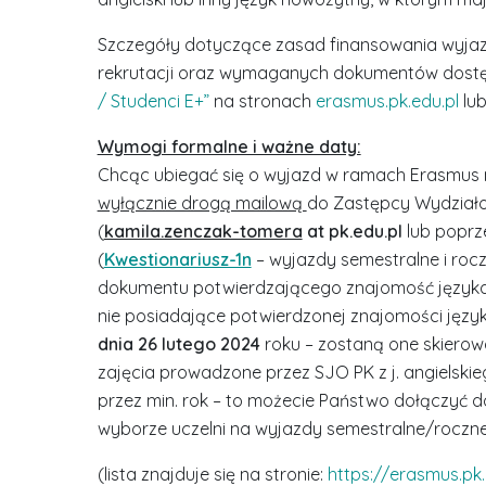
Szczegóły dotyczące zasad finansowania wyjazd
rekrutacji oraz wymaganych dokumentów dostę
/ Studenci E+”
na stronach
erasmus.pk.edu.pl
lub
Wymogi formalne i ważne daty:
Chcąc ubiegać się o wyjazd w ramach Erasmus
wyłącznie drogą mailową
do Zastępcy Wydział
(
kamila.zenczak-tomera
at pk.edu.pl
lub poprz
(
Kwestionariusz-1n
– wyjazdy semestralne i roc
dokumentu potwierdzającego znajomość języka
nie posiadające potwierdzonej znajomości języ
dnia 26 lutego 2024
roku – zostaną one skierowa
zajęcia prowadzone przez SJO PK z j. angielski
przez min. rok – to możecie Państwo dołączyć d
wyborze uczelni na wyjazdy semestralne/roczn
(lista znajduje się na stronie:
https://erasmus.pk.