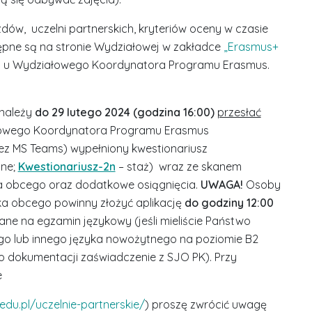
ów, uczelni partnerskich, kryteriów oceny w czasie
pne są na stronie Wydziałowej w zakładce
„Erasmus+
 u Wydziałowego Koordynatora Programu Erasmus.
 należy
do 29 lutego 2024 (godzina 16:00)
przesłać
owego Koordynatora Programu Erasmus
ez MS Teams) wypełniony kwestionariusz
zne;
Kwestionariusz-2n
– staż) wraz ze skanem
 obcego oraz dodatkowe osiągnięcia.
UWAGA!
Osoby
ka obcego powinny złożyć aplikację
do godziny 12:00
ne na egzamin językowy (jeśli mieliście Państwo
ego lub innego języka nowożytnego na poziomie B2
o dokumentacji zaświadczenie z SJO PK). Przy
e
S
edu.pl/uczelnie-partnerskie/
) proszę zwrócić uwagę