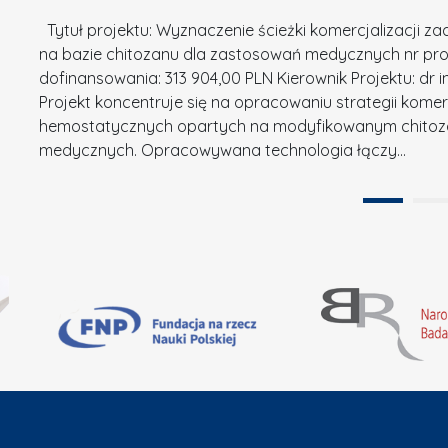
w
i
s
a
Tytuł projektu: Wyznaczenie ścieżki komercjalizacji
k
u
c
na bazie chitozanu dla zastosowań medycznych nr proj
ó
o
j
dofinansowania: 313 904,00 PLN Kierownik Projektu: dr 
w
N
Projekt koncentruje się na opracowaniu strategii kome
a
z
a
hemostatycznych opartych na modyfikowanym chitoz
.
P
g
medycznych. Opracowywana technologia łączy…
N
o
r
a
l
o
t
i
d
u
t
ę
r
e
A
a
c
B
”
h
B
n
i
k
i