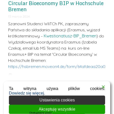
Circular Bioeconomy BIP w Hochschule
Bremen
15 marca 2024
Szanowni Studenci WIiTCh PK, z
apraszamy
Państwa do składania aplikacji (Erasmus, wyjazd
krótkoterminowy –
Kwestionatiusz-BIP_Bremen
) do
Wydziałowego koordynatora Erasmus (Izabela
Czekaj, email lub MS Teams) na kurs on-line
Erasmus+ BIP na temat 'Circular Bioeconomy’ w
Hochschule Bremen:
https://hsbremen.moveon4.de/form/64afdeaa20a0323
…
Circular Bioeconomy w Hochschule
Ta witryna używa plików cookies.
Dowiedz się więcej.
Bremen
Ustawienia cookies
7 lutego 2024
Akceptuję wszystkie
Szanowni Studenci WIiTCh PK, zapraszamy
Obsługiwane przez
WPLP Compliance Platform