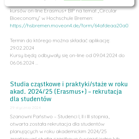
Państwa do składania aplikacji do programu
kursów on-line Erasmus+ BIP na temat „Circular
Bioeconomy” w Hochschule Bremen:
https://hsbremen.moveon4.de/form/64afdeaa20a0323
Termin do którego można składać aplikację:
29.02.2024
Kursy będą odbywały się on-line od 09.04.2024 do
06.06.2024 …
Studia cząstkowe i praktyki/staże w roku
akad. 2024/25 (Erasmus+) – rekrutacja
dla studentów
29 stycznia 2024
Szanowni Państwo – Studenci I, II i III stopnia.,
otwarta została rekrutacja dla studentów
planujących w roku akademickim 2024/25
zrealizować studia cząstkowe (wyjazd jedno lub