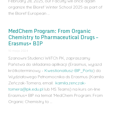
February 28, 2025, our Faculty will once again
organize the Bioref Winter School 2025 as part of
the Bioref European …
MedChem Program: From Organic
Chemistry to Pharmaceutical Drugs –
Erasmus+ BIP
10 maja 2024
Szanowni Studenci WIiTCh PK, zapraszamy
Państwa do składania aplikacji (Erasmus, wyjazd
krótkoterminowy –
Kwestionatiusz-BIP_Porto
) do
Wydziałowego Pełnomocnika ds Erasmus (Kamila
Zeńczak-Tomera, email:
kamila.zenczak-
tomera@pk.edu.pl
lub MS Teams) na kurs on-line
Erasmus+ BIP na temat ‘MedChem Program: From
Organic Chemistry to …