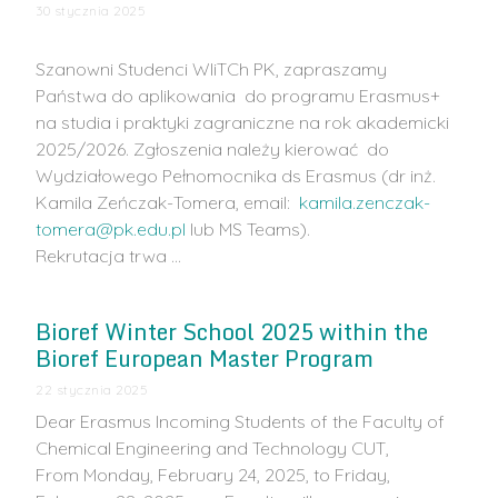
30 stycznia 2025
Szanowni Studenci WIiTCh PK, zapraszamy
Państwa do aplikowania do programu Erasmus+
na studia i praktyki zagraniczne na rok akademicki
2025/2026. Zgłoszenia należy kierować do
Wydziałowego Pełnomocnika ds Erasmus (dr inż.
Kamila Zeńczak-Tomera, email:
kamila.zenczak-
tomera@pk.edu.pl
lub MS Teams).
Rekrutacja trwa …
Bioref Winter School 2025 within the
Bioref European Master Program
22 stycznia 2025
Dear Erasmus Incoming Students of the Faculty of
Chemical Engineering and Technology CUT,
From Monday, February 24, 2025, to Friday,