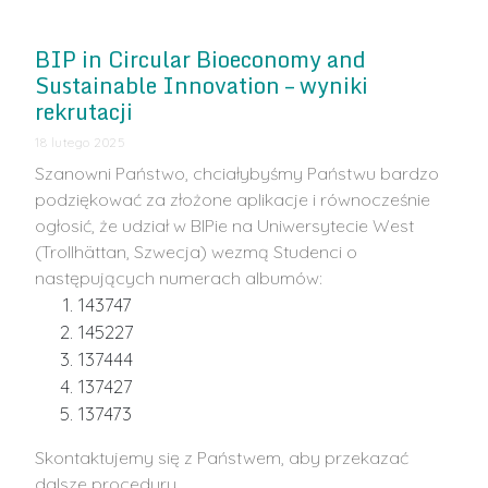
BIP in Circular Bioeconomy and
Sustainable Innovation – wyniki
rekrutacji
18 lutego 2025
Szanowni Państwo, chciałybyśmy Państwu bardzo
podziękować za złożone aplikacje i równocześnie
ogłosić, że udział w BIPie na Uniwersytecie West
(Trollhättan, Szwecja) wezmą Studenci o
następujących numerach albumów:
143747
145227
137444
137427
137473
Skontaktujemy się z Państwem, aby przekazać
dalsze procedury.…