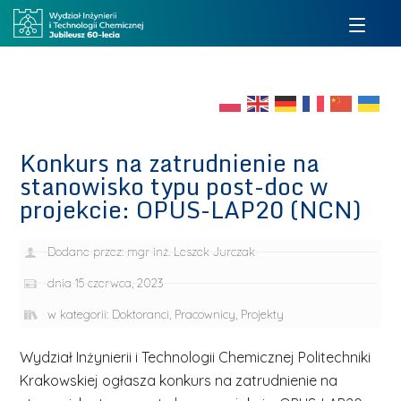
Konkurs na zatrudnienie na
stanowisko typu post-doc w
projekcie: OPUS-LAP20 (NCN)
Dodane przez:
mgr inż. Leszek Jurczak
dnia
15 czerwca, 2023
w kategorii:
Doktoranci
,
Pracownicy
,
Projekty
Wydział Inżynierii i Technologii Chemicznej Politechniki
Krakowskiej ogłasza konkurs na zatrudnienie na