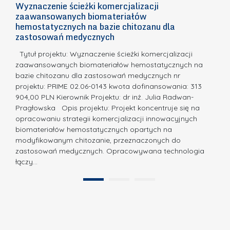
h
Wyznaczenie ścieżki komercjalizacji
2
n
zaawansowanych biomateriałów
e
E
o
hemostatycznych na bazie chitozanu dla
m
c
zastosowań medycznych
w
i
a,
d
a
Tytuł projektu: Wyznaczenie ścieżki komercjalizacji
k
c
zaawansowanych biomateriałów hemostatycznych na
ó
bazie chitozanu dla zastosowań medycznych nr
j
w
projektu: PRIME 02.06-0143 kwota dofinansowania: 313
a
z
904,00 PLN Kierownik Projektu: dr inż. Julia Radwan-
.
Pragłowska Opis projektu: Projekt koncentruje się na
P
N
opracowaniu strategii komercjalizacji innowacyjnych
o
biomateriałów hemostatycznych opartych na
a
l
modyfikowanym chitozanie, przeznaczonych do
t
i
zastosowań medycznych. Opracowywana technologia
u
łączy…
t
r
e
a
1
2
c
”
h
n