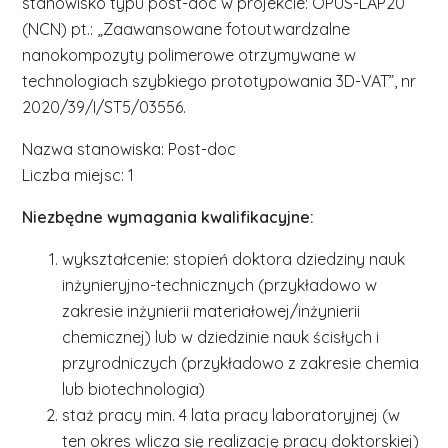
stanowisko typu post-doc w projekcie: OPUS-LAP20
(NCN) pt.: „Zaawansowane fotoutwardzalne
nanokompozyty polimerowe otrzymywane w
technologiach szybkiego prototypowania 3D-VAT”, nr
2020/39/I/ST5/03556.
Nazwa stanowiska: Post-doc
Liczba miejsc: 1
Niezbędne wymagania kwalifikacyjne:
wykształcenie: stopień doktora dziedziny nauk
inżynieryjno-technicznych (przykładowo w
zakresie inżynierii materiałowej/inżynierii
chemicznej) lub w dziedzinie nauk ścisłych i
przyrodniczych (przykładowo z zakresie chemia
lub biotechnologia)
staż pracy min. 4 lata pracy laboratoryjnej (w
ten okres wlicza się realizację pracy doktorskiej)