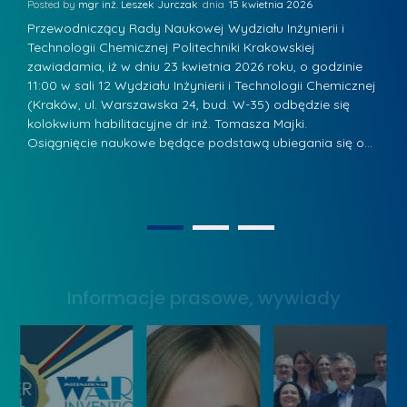
K
Posted by
mgr inż. Leszek Jurczak
15 kwietnia 2026
Po
s
u
Przewodniczący Rady Naukowej Wydziału Inżynierii i
P
z
Technologii Chemicznej Politechniki Krakowskiej
Te
r
a
zawiadamia, iż w dniu 23 kwietnia 2026 roku, o godzinie
za
a
.
11:00 w sali 12 Wydziału Inżynierii i Technologii Chemicznej
12
w
ń
(Kraków, ul. Warszawska 24, bud. W-35) odbędzie się
(
s
w
s
kolokwium habilitacyjne dr inż. Tomasza Majki.
ko
k
Osiągnięcie naukowe będące podstawą ubiegania się o…
O
k
L
i
a
i
e
z
d
j
n
e
W
1
2
a
r
y
g
z
s
r
y
Informacje prasowe, wywiady
t
o
w
a
d
Z
w
ą
a
y
k
r
W