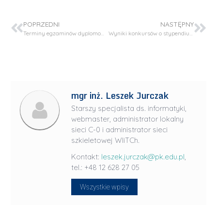
POPRZEDNI
NASTĘPNY
Terminy egzaminów dyplomowych
Wyniki konkursów o stypendium naukowe w projekcie nr UMO-2022/45/B/ST8/03060
mgr inż. Leszek Jurczak
Starszy specjalista ds. informatyki,
webmaster, administrator lokalny
sieci C-0 i administrator sieci
szkieletowej WIiTCh.
Kontakt:
leszek.jurczak@pk.edu.pl
,
tel.: +48 12 628 27 05
Wszystkie wpisy