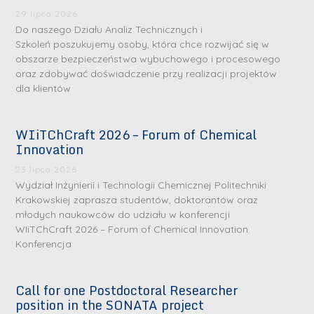
29 lipca 2026
Do naszego Działu Analiz Technicznych i
Szkoleń poszukujemy osoby, która chce rozwijać się w
obszarze bezpieczeństwa wybuchowego i procesowego
oraz zdobywać doświadczenie przy realizacji projektów
dla klientów
WIiTChCraft 2026 – Forum of Chemical
S
S
Innovation
r
r
23 lipca 2026
e
e
Wydział Inżynierii i Technologii Chemicznej Politechniki
b
b
Krakowskiej zaprasza studentów, doktorantów oraz
młodych naukowców do udziału w konferencji
r
D
r
D
WIiTChCraft 2026 – Forum of Chemical Innovation.
n
r
n
r
Konferencja
e
i
e
i
m
n
m
n
Call for one Postdoctoral Researcher
e
ż
e
ż
position in the SONATA project
d
.
d