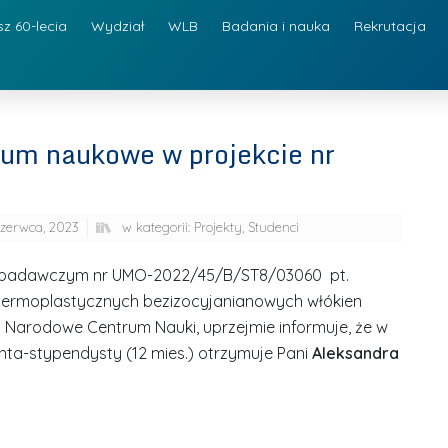
sz 60-lecia
Wydział
WLB
Badania i nauka
Rekrutacja
ium naukowe w projekcie nr
czerwca, 2023
w kategorii:
Projekty
,
Studenci
e badawczym nr UMO-2022/45/B/ST8/03060 pt.
termoplastycznych bezizocyjanianowych włókien
Narodowe Centrum Nauki, uprzejmie informuje, że w
ta-stypendysty (12 mies.) otrzymuje Pani
Aleksandra