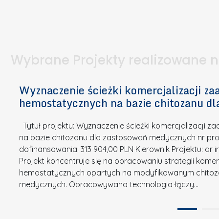
I
a
e
l
S
p
t
n
d
u
a
i
l
k
.
ą
a
o
Wybrane Projekty realizowane 
I
c
n
n
h
k
n
Wyznaczenie ścieżki komercjalizacji 
e
u
o
hemostatycznych na bazie chitozanu d
m
r
w
i
s
a
Tytuł projektu: Wyznaczenie ścieżki komercjalizacji
k
u
c
na bazie chitozanu dla zastosowań medycznych nr proj
ó
o
j
dofinansowania: 313 904,00 PLN Kierownik Projektu: dr 
w
N
Projekt koncentruje się na opracowaniu strategii kome
a
z
a
hemostatycznych opartych na modyfikowanym chitoz
.
P
g
medycznych. Opracowywana technologia łączy…
N
o
r
a
l
o
t