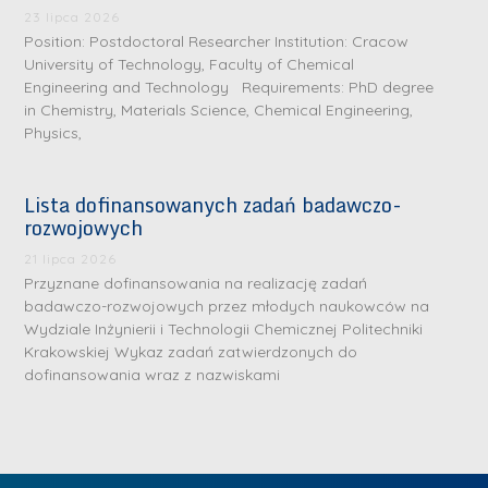
.
a
J
a
23 lipca 2026
M
Position: Postdoctoral Researcher Institution: Cracow
l
u
l
a
University of Technology, Faculty of Chemical
e
l
e
Engineering and Technology Requirements: PhD degree
r
W
i
W
in Chemistry, Materials Science, Chemical Engineering,
i
a
a
a
Physics,
a
r
R
r
K
s
a
s
Lista dofinansowanych zadań badawczo-
u
z
d
z
rozwojowych
r
a
w
a
a
21 lipca 2026
w
a
w
Przyznane dofinansowania na realizację zadań
ń
s
n
s
badawczo-rozwojowych przez młodych naukowców na
s
k
-
k
Wydziale Inżynierii i Technologii Chemicznej Politechniki
k
L
Krakowskiej Wykaz zadań zatwierdzonych do
i
P
i
a
i
dofinansowania wraz z nazwiskami
e
r
e
z
d
j
a
j
n
e
W
g
W
a
r
y
ł
y
g
z