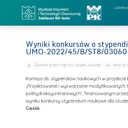
Jubileu
Wyniki konkursów o stypend
UMO-2022/45/B/ST8/03060
Dodane przez:
mgr inż. Leszek Jurczak
dnia
16 
Komisja ds. stypendiów naukowych w projekci
„Projektowanie i wytwarzanie modyfikowanych 
polihydroksyuretanowych”, finansowanym przez 
wyniku konkursy stypendium naukowe dla studen
Cieślik
.