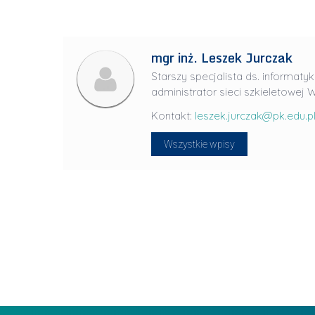
J
u
l
mgr inż. Leszek Jurczak
i
Starszy specjalista ds. informatyk
a
administrator sieci szkieletowej W
R
Kontakt:
leszek.jurczak@pk.edu.p
a
d
Wszystkie wpisy
w
a
n
-
L
P
i
r
d
a
e
g
r
ł
z