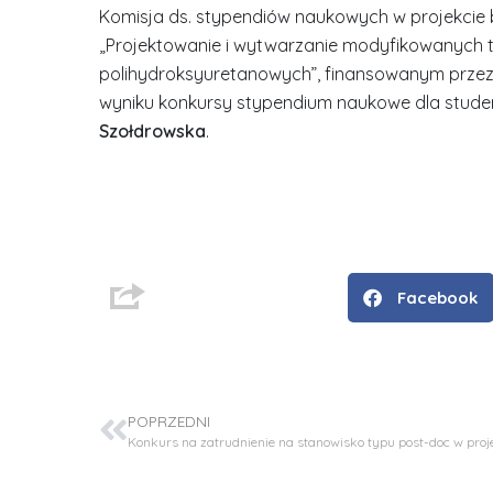
Komisja ds. stypendiów naukowych w projekci
„Projektowanie i wytwarzanie modyfikowanych 
polihydroksyuretanowych”, finansowanym przez 
wyniku konkursy stypendium naukowe dla studen
Szołdrowska
.
Facebook
D
r
i
POPRZEDNI
n
ż
.