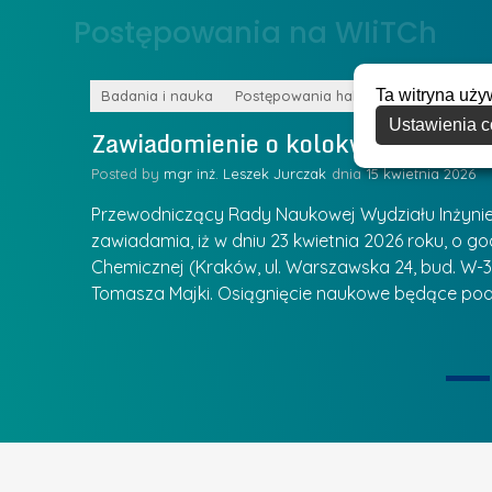
o
Postępowania na WIiTCh
y
w
w
s
Z
Ta witryna uży
k
Badania i nauka
Postępowania habilitacyjne
a
Ustawienia c
a
Zawiadomienie o kolokwium habilit
r
l
z
Posted by
mgr inż. Leszek Jurczak
15 kwietnia 2026
a
ą
u
Przewodniczący Rady Naukowej Wydziału Inżynierii
d
r
zawiadamia, iż w dniu 23 kwietnia 2026 roku, o godz
z
Chemicznej (Kraków, ul. Warszawska 24, bud. W-35
e
ie się
a
Tomasza Majki. Osiągnięcie naukowe będące pod
a
n
t
i
k
u
ą
U
I
c
e
z
t
e