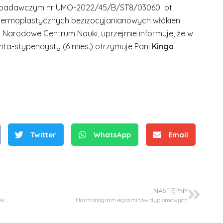
e badawczym nr UMO-2022/45/B/ST8/03060 pt.
termoplastycznych bezizocyjanianowych włókien
Narodowe Centrum Nauki, uprzejmie informuje, że w
ta-stypendysty (6 mies.) otrzymuje Pani
Kinga
S
r
e
Twitter
WhatsApp
Email
b
r
D
D
n
r
r
e
i
i
NASTĘPNY
m
n
n
Konkurs na zatrudnienie na stanowisko typu post-doc w projekcie: OPUS-LAP20 (NCN)
Harmonogram egzaminów dyplomowych
e
ż
ż
d
.