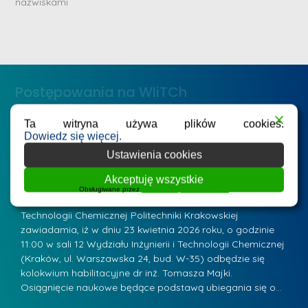
nazwiskami
r
e
i
m
n
e
ż
d
.
a
Postępowania na WIiTCh
M
l
a
e
Ta witryna używa plików cookies.
r
ne
Badania i nauka
Postępowania habilitacyjne
B
Dowiedz się więcej.
W
i
Zawiadomienie o kolokwium habilitacyjnym - dr
Z
Ustawienia cookies
a
inż. Tomasz Majka
i
a
r
Akceptuję wszystkie
K
Posted by
mgr inż. Leszek Jurczak
15 kwietnia 2026
Po
Obsługiwane przez
WPLP Compliance Platform
s
u
Przewodniczący Rady Naukowej Wydziału Inżynierii i
P
z
Technologii Chemicznej Politechniki Krakowskiej
Te
r
a
zawiadamia, iż w dniu 23 kwietnia 2026 roku, o godzinie
za
a
.
11:00 w sali 12 Wydziału Inżynierii i Technologii Chemicznej
12
w
ń
(Kraków, ul. Warszawska 24, bud. W-35) odbędzie się
(
s
w
s
kolokwium habilitacyjne dr inż. Tomasza Majki.
ko
k
Osiągnięcie naukowe będące podstawą ubiegania się o…
O
k
L
i