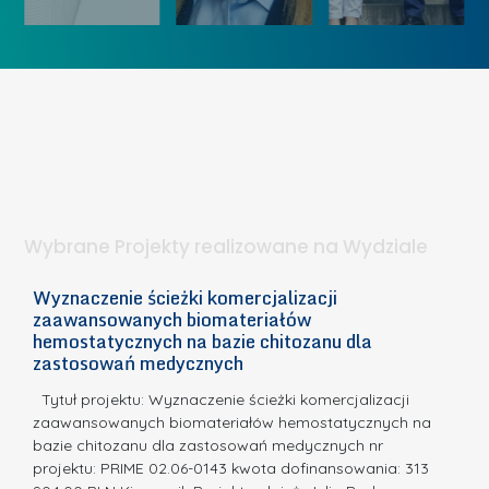
ó
K
U
w
o
c
I
b
z
W
i
e
I
e
l
S
t
n
d
a
i
l
.
ą
a
Wybrane Projekty realizowane na Wydziale
I
c
n
h
Wyznaczenie ścieżki komercjalizacji
2
n
zaawansowanych biomateriałów
e
E
o
hemostatycznych na bazie chitozanu dla
m
c
zastosowań medycznych
w
i
a,
d
a
Tytuł projektu: Wyznaczenie ścieżki komercjalizacji
k
c
zaawansowanych biomateriałów hemostatycznych na
ó
bazie chitozanu dla zastosowań medycznych nr
j
w
projektu: PRIME 02.06-0143 kwota dofinansowania: 313
a