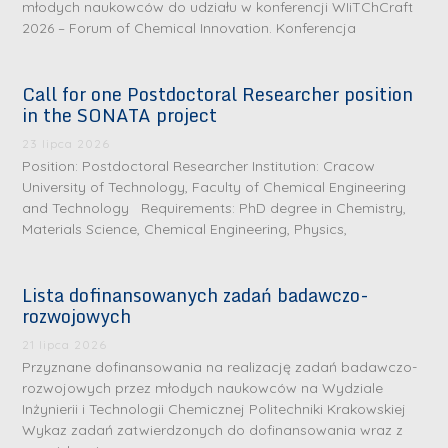
młodych naukowców do udziału w konferencji WIiTChCraft
2026 – Forum of Chemical Innovation. Konferencja
Call for one Postdoctoral Researcher position
in the SONATA project
23 lipca 2026
Position: Postdoctoral Researcher Institution: Cracow
University of Technology, Faculty of Chemical Engineering
and Technology Requirements: PhD degree in Chemistry,
Materials Science, Chemical Engineering, Physics,
Lista dofinansowanych zadań badawczo-
rozwojowych
S
r
21 lipca 2026
e
Przyznane dofinansowania na realizację zadań badawczo-
rozwojowych przez młodych naukowców na Wydziale
b
Inżynierii i Technologii Chemicznej Politechniki Krakowskiej
r
D
Wykaz zadań zatwierdzonych do dofinansowania wraz z
n