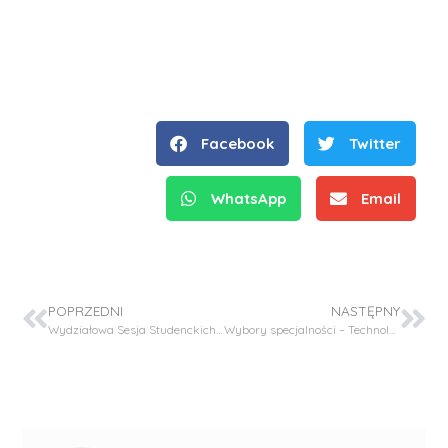
Facebook
Twitter
WhatsApp
Email
POPRZEDNI
NASTĘPNY
Wydziałowa Sesja Studenckich Kół Naukowych – 14 maja 2026 r.
Wybory specjalności – Technologia chemiczna II rok, studia I stopnia