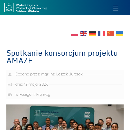
Spotkanie konsorcjum projektu
AMAZE
Dodane przez:
mgr inż. Leszek Jurczak
dnia
12 maja, 2026
w kategorii:
Projekty