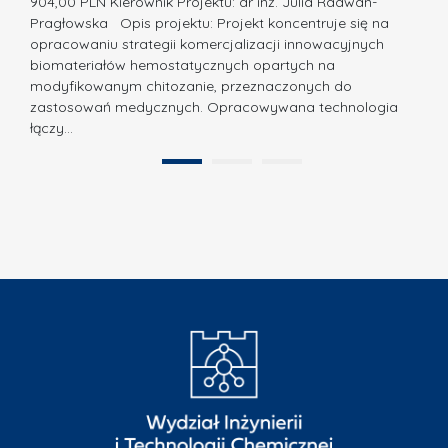
z
904,00 PLN Kierownik Projektu: dr inż. Julia Radwan-
.
Pragłowska Opis projektu: Projekt koncentruje się na
P
N
opracowaniu strategii komercjalizacji innowacyjnych
o
biomateriałów hemostatycznych opartych na
a
l
modyfikowanym chitozanie, przeznaczonych do
t
i
zastosowań medycznych. Opracowywana technologia
u
łączy…
t
r
e
a
1
2
c
”
h
n
i
k
i