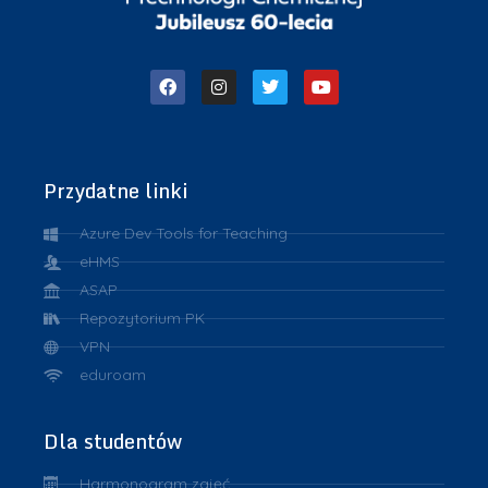
Przydatne linki
Azure Dev Tools for Teaching
eHMS
ASAP
Repozytorium PK
VPN
eduroam
Dla studentów
Harmonogram zajęć