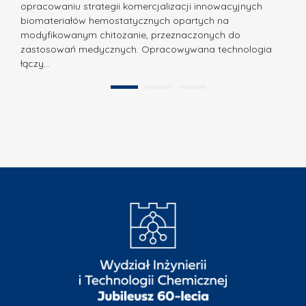
w
opracowaniu strategii komercjalizacji innowacyjnych
s
a
biomateriałów hemostatycznych opartych na
u
modyfikowanym chitozanie, przeznaczonych do
c
o
zastosowań medycznych. Opracowywana technologia
j
łączy…
N
a
a
.
1
2
g
N
r
a
o
t
d
u
ę
r
A
a
B
”
B