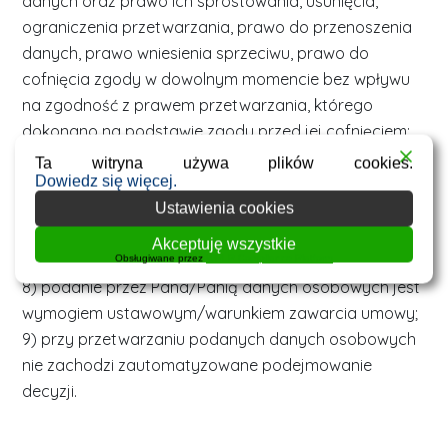
danych oraz prawo ich sprostowania, usunięcia,
ograniczenia przetwarzania, prawo do przenoszenia
danych, prawo wniesienia sprzeciwu, prawo do
cofnięcia zgody w dowolnym momencie bez wpływu
na zgodność z prawem przetwarzania, którego
dokonano na podstawie zgody przed jej cofnięciem;
7) ma Pan/Pani prawo wniesienia skargi do PUODO,
Ta witryna używa plików cookies.
Dowiedz się więcej.
gdy uzna Pani/Pan, iż przetwarzanie danych
Ustawienia cookies
osobowych Pani/Pana dotyczących narusza przepisy
ogólnego rozporządzenia o ochronie danych
Akceptuję wszystkie
osobowych z dnia 27 kwietnia 2016 r.;
Obsługiwane przez
WPLP Compliance Platform
8) podanie przez Pana/Panią danych osobowych jest
wymogiem ustawowym/warunkiem zawarcia umowy;
9) przy przetwarzaniu podanych danych osobowych
nie zachodzi zautomatyzowane podejmowanie
decyzji.