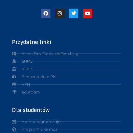
Przydatne linki
Azure Dev Tools for Teaching
eHMS
ASAP
Repozytorium PK
VPN
eduroam
Dla studentów
Harmonogram zajęć
Program Erasmus