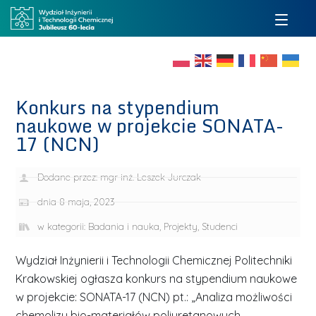
Konkurs na stypendium
naukowe w projekcie SONATA-
17 (NCN)
Dodane przez:
mgr inż. Leszek Jurczak
dnia
8 maja, 2023
w kategorii:
Badania i nauka
,
Projekty
,
Studenci
Wydział Inżynierii i Technologii Chemicznej Politechniki
Krakowskiej ogłasza konkurs na stypendium naukowe
w projekcie: SONATA-17 (NCN) pt.: „Analiza możliwości
chemolizy bio-materiałów poliuretanowych