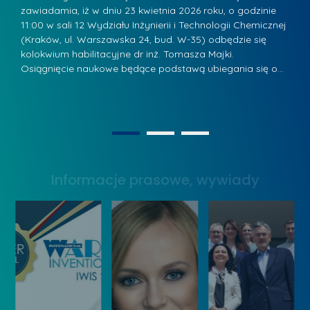
w
a
zawiadamia, iż w dniu 23 kwietnia 2026 roku, o godzinie
za
a
.
11:00 w sali 12 Wydziału Inżynierii i Technologii Chemicznej
12
ń
n
(Kraków, ul. Warszawska 24, bud. W-35) odbędzie się
(
s
w
kolokwium habilitacyjne dr inż. Tomasza Majki.
ko
-
k
L
Osiągnięcie naukowe będące podstawą ubiegania się o…
O
P
a
i
r
z
d
a
n
e
g
a
r
1
2
ł
g
z
o
r
y
Informacje prasowe, wywiady
w
o
w
s
d
Z
k
ą
a
a
k
r
l
o
z
a
n
ą
u
k
d
r