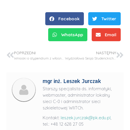
Facebook
Twitter
WhatsApp
Email
POPRZEDNI
NASTĘPNY
Wnioski o stypendium z własnego funduszu stypendialnego
Wydziałowa Sesja Studenckich Kół Naukowych i Dzień Chemika
mgr inż. Leszek Jurczak
Starszy specjalista ds. informatyki,
webmaster, administrator lokalny
sieci C-0 i administrator sieci
szkieletowej WIiTCh.
Kontakt:
leszek.jurczak@pk.edu.pl
,
tel.: +48 12 628 27 05