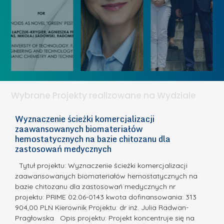
u
z
e
r
a
a
s
n
t
u
i
k
„
u
ą
K
U
I
o
c
e
Wybrane Projekty realizowane na Wydziale
b
z
t
i
e
a
Wyznaczenie ścieżki komercjalizacji
2
e
l
zaawansowanych biomateriałów
p
t
n
E
hemostatycznych na bazie chitozanu dla
u
c
zastosowań medycznych
a
i
k
a,
d
.
ą
Tytuł projektu: Wyznaczenie ścieżki komercjalizacji
o
I
zaawansowanych biomateriałów hemostatycznych na
n
bazie chitozanu dla zastosowań medycznych nr
n
k
projektu: PRIME 02.06-0143 kwota dofinansowania: 313
n
u
904,00 PLN Kierownik Projektu: dr inż. Julia Radwan-
o
Pragłowska Opis projektu: Projekt koncentruje się na
r