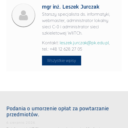
mgr inż. Leszek Jurczak
Starszy specjalista ds. informatyki,
webmaster, administrator lokalny
sieci C-0 i administrator sieci
szkieletowej WIiTCh.
Kontakt:
leszek.jurczak@pk.edu.pl
,
tel.: +48 12 628 27 05
Wszystkie wpisy
Podania o umorzenie opłat za powtarzanie
przedmiotów.
6 sierpnia 2026