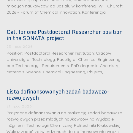
młodych naukowców do udziału w konferencji WIiTChCraft
2026 – Forum of Chemical Innovation. Konferencja
Call for one Postdoctoral Researcher position
in the SONATA project
23 lipca 2026
Position: Postdoctoral Researcher Institution: Cracow
University of Technology, Faculty of Chemical Engineering
and Technology Requirements: PhD degree in Chemistry,
Materials Science, Chemical Engineering, Physics,
Lista dofinansowanych zadań badawczo-
rozwojowych
S
r
21 lipca 2026
e
Przyznane dofinansowania na realizację zadań badawczo-
rozwojowych przez młodych naukowców na Wydziale
b
Inżynierii i Technologii Chemicznej Politechniki Krakowskiej
r
D
Wykaz zadań zatwierdzonych do dofinansowania wraz z