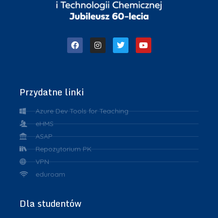
Przydatne linki
Azure Dev Tools for Teaching
eHMS
ASAP
Repozytorium PK
VPN
eduroam
Dla studentów