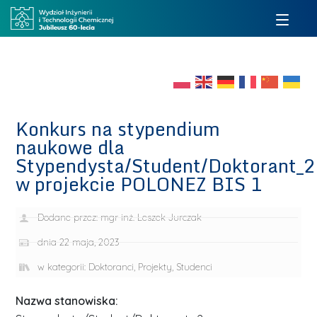
Konkurs na stypendium
naukowe dla
Stypendysta/Student/Doktorant_2
w projekcie POLONEZ BIS 1
Dodane przez:
mgr inż. Leszek Jurczak
dnia
22 maja, 2023
w kategorii:
Doktoranci
,
Projekty
,
Studenci
Nazwa stanowiska: