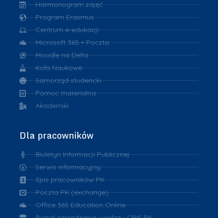
Harmonogram zajęć
Program Erasmus
Centrum e-edukacji
Microsoft 365 + Poczta
Moodle na Delta
Koła Naukowe
Samorząd studencki
Pomoc materialna
Akademiki
Dla pracowników
Biuletyn Informacji Publicznej
Serwis informacyjny
Spis pracowników PK
Poczta PK (exchange)
Office 365 Education Online
Portal zarządzania wiedzą - CRIS PK