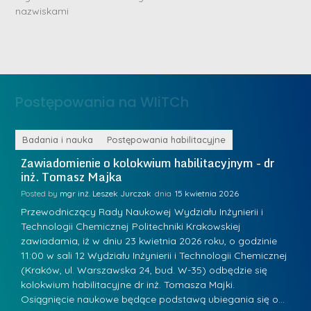
n
nazwiskami
r
e
i
m
n
e
ż
d
.
a
Postępowania na WIiTCh
M
l
a
e
r
ne
Badania i nauka
Postępowania habilitacyjne
B
W
i
Zawiadomienie o kolokwium habilitacyjnym - dr
Z
a
inż. Tomasz Majka
i
a
r
K
Posted by
mgr inż. Leszek Jurczak
15 kwietnia 2026
Po
s
u
Przewodniczący Rady Naukowej Wydziału Inżynierii i
P
z
Technologii Chemicznej Politechniki Krakowskiej
Te
r
a
zawiadamia, iż w dniu 23 kwietnia 2026 roku, o godzinie
za
a
.
11:00 w sali 12 Wydziału Inżynierii i Technologii Chemicznej
12
w
ń
(Kraków, ul. Warszawska 24, bud. W-35) odbędzie się
(
s
w
s
kolokwium habilitacyjne dr inż. Tomasza Majki.
ko
k
Osiągnięcie naukowe będące podstawą ubiegania się o…
O
k
L