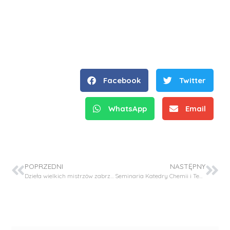
Facebook
Twitter
WhatsApp
Email
POPRZEDNI
NASTĘPNY
Dzieła wielkich mistrzów zabrzmią na Politechnice. Koncert Kwartetu Dafô w Muzeum PK
Seminaria Katedry Chemii i Technologii Polimerów