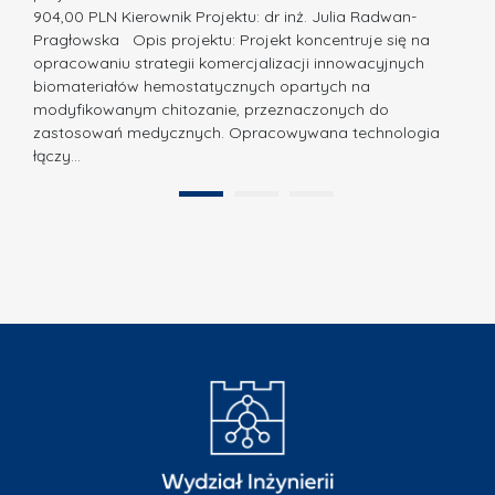
a
z
904,00 PLN Kierownik Projektu: dr inż. Julia Radwan-
.
Pragłowska Opis projektu: Projekt koncentruje się na
P
N
opracowaniu strategii komercjalizacji innowacyjnych
o
biomateriałów hemostatycznych opartych na
a
l
modyfikowanym chitozanie, przeznaczonych do
t
i
zastosowań medycznych. Opracowywana technologia
u
łączy…
t
r
e
a
1
2
c
”
h
n
i
k
i