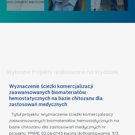
„
u
ó
K
U
w
o
c
I
b
z
W
i
e
I
e
l
S
t
n
d
a
i
l
.
ą
a
Wybrane Projekty realizowane na Wydziale
I
c
n
h
Wyznaczenie ścieżki komercjalizacji
2
n
zaawansowanych biomateriałów
e
E
o
hemostatycznych na bazie chitozanu dla
m
c
zastosowań medycznych
w
i
a,
d
a
Tytuł projektu: Wyznaczenie ścieżki komercjalizacji
k
c
zaawansowanych biomateriałów hemostatycznych na
ó
bazie chitozanu dla zastosowań medycznych nr
j
w
projektu: PRIME 02.06-0143 kwota dofinansowania: 313