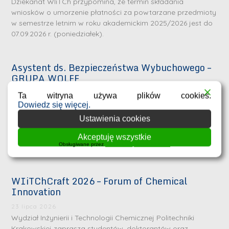
Dziekanat WIiTCh przypomina, że termin składania
wniosków o umorzenie płatności za powtarzane przedmioty
w semestrze letnim w roku akademickim 2025/2026 jest do
07.09.2026 r. (poniedziałek).
Asystent ds. Bezpieczeństwa Wybuchowego –
GRUPA WOLFF
29 lipca 2026
Ta witryna używa plików cookies.
Do naszego Działu Analiz Technicznych i
Dowiedz się więcej.
Szkoleń poszukujemy osoby, która chce rozwijać się w
Ustawienia cookies
obszarze bezpieczeństwa wybuchowego i procesowego
oraz zdobywać doświadczenie przy realizacji projektów dla
Akceptuję wszystkie
Obsługiwane przez
WPLP Compliance Platform
klientów
WIiTChCraft 2026 – Forum of Chemical
Innovation
23 lipca 2026
Wydział Inżynierii i Technologii Chemicznej Politechniki
Krakowskiej zaprasza studentów, doktorantów oraz