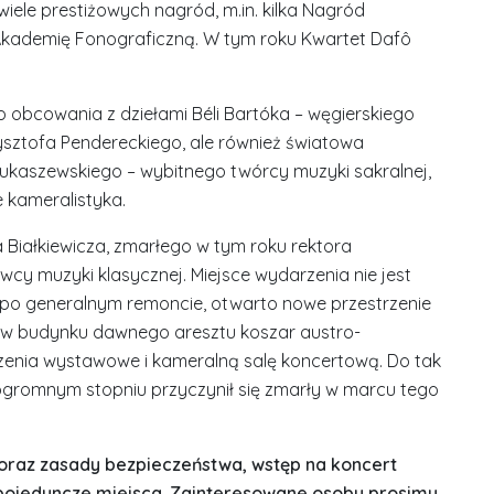
wiele prestiżowych nagród, m.in. kilka Nagród
Akademię Fonograficzną. W tym roku Kwartet Dafô
o obcowania z dziełami Béli Bartóka – węgierskiego
rzysztofa Pendereckiego, ale również światowa
ukaszewskiego – wybitnego twórcy muzyki sakralnej,
 kameralistyka.
 Białkiewicza, zmarłego w tym roku rektora
nawcy muzyki klasycznej. Miejsce wydarzenia nie jest
 po generalnym remoncie, otwarto nowe przestrzenie
ę w budynku dawnego aresztu koszar austro-
enia wystawowe i kameralną salę koncertową. Do tak
ogromnym stopniu przyczynił się zmarły w marcu tego
oraz zasady bezpieczeństwa, wstęp na koncert
 pojedyncze miejsca. Zainteresowane osoby prosimy