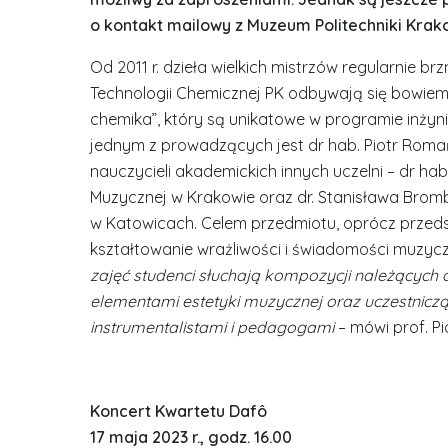
o kontakt mailowy z Muzeum Politechniki Krak
Od 2011 r. dzieła wielkich mistrzów regularnie brz
Technologii Chemicznej PK odbywają się bowiem 
chemika”, który są unikatowe w programie inżyn
jednym z prowadzących jest dr hab. Piotr Romań
nauczycieli akademickich innych uczelni – dr ha
Muzycznej w Krakowie oraz dr. Stanisława Brom
w Katowicach. Celem przedmiotu, oprócz przedst
kształtowanie wrażliwości i świadomości muzycz
zajęć studenci słuchają kompozycji należących
elementami estetyki muzycznej oraz uczestnicz
instrumentalistami i pedagogami
– mówi prof. P
Koncert Kwartetu Dafô
17 maja 2023 r., godz. 16.00