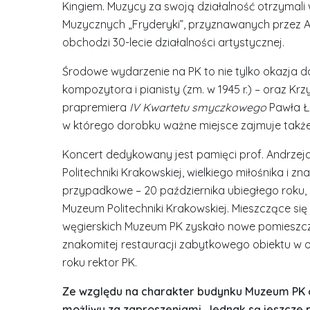
Kingiem. Muzycy za swoją działalność otrzymali 
Muzycznych „Fryderyki”, przyznawanych przez 
obchodzi 30-lecie działalności artystycznej.
Środowe wydarzenie na PK to nie tylko okazja d
kompozytora i pianisty (zm. w 1945 r.) – oraz K
prapremiera
IV Kwartetu smyczkowego
Pawła Ł
w którego dorobku ważne miejsce zajmuje także
Koncert dedykowany jest pamięci prof. Andrzeja
Politechniki Krakowskiej, wielkiego miłośnika i z
przypadkowe – 20 października ubiegłego roku,
Muzeum Politechniki Krakowskiej. Mieszczące si
węgierskich Muzeum PK zyskało nowe pomieszcz
znakomitej restauracji zabytkowego obiektu w 
roku rektor PK.
Ze względu na charakter budynku Muzeum PK 
możliwy za zaproszeniami. Jednak są jeszcze