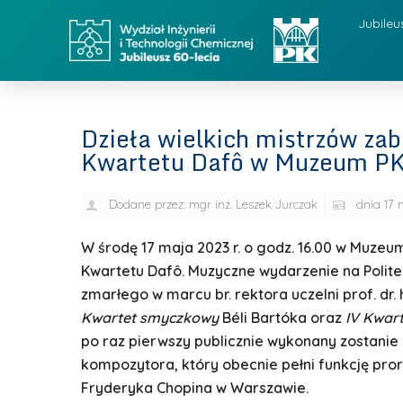
Jubileu
Dzieła wielkich mistrzów zab
Kwartetu Dafô w Muzeum P
Dodane przez:
mgr inż. Leszek Jurczak
dnia
17 
W środę 17 maja 2023 r. o godz. 16.00 w Muzeum
Kwartetu Dafô. Muzyczne wydarzenie na Polite
zmarłego w marcu br. rektora uczelni prof. dr. 
Kwartet smyczkowy
Béli Bartóka oraz
IV Kwar
po raz pierwszy publicznie wykonany zostanie
kompozytora, który obecnie pełni funkcję pro
Fryderyka Chopina w Warszawie.