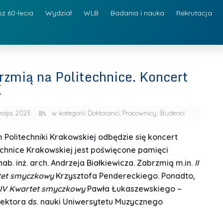
sz 60-lecia
Wydział
WLB
Badania i nauka
Rekrutacja
rzmią na Politechnice. Koncert
K
maja, 2023
w kategorii:
Doktoranci
,
Pracownicy
,
Studenci
 Politechniki Krakowskiej odbędzie się koncert
chnice Krakowskiej jest poświęcone pamięci
hab. inż. arch. Andrzeja Białkiewicza. Zabrzmią m.in.
II
tet smyczkowy
Krzysztofa Pendereckiego. Ponadto,
IV Kwartet smyczkowy
Pawła Łukaszewskiego –
rektora ds. nauki Uniwersytetu Muzycznego