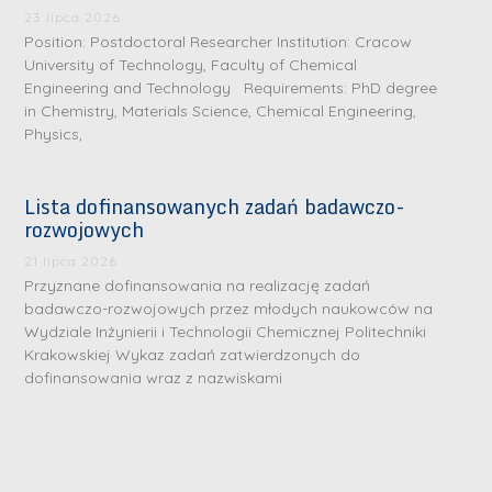
23 lipca 2026
Position: Postdoctoral Researcher Institution: Cracow
University of Technology, Faculty of Chemical
Engineering and Technology Requirements: PhD degree
in Chemistry, Materials Science, Chemical Engineering,
Physics,
Lista dofinansowanych zadań badawczo-
rozwojowych
21 lipca 2026
Przyznane dofinansowania na realizację zadań
badawczo-rozwojowych przez młodych naukowców na
Wydziale Inżynierii i Technologii Chemicznej Politechniki
Krakowskiej Wykaz zadań zatwierdzonych do
dofinansowania wraz z nazwiskami