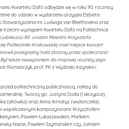
onaniu Kwartetu Dafô odbędzie się w roku 90. rocznicy
enie do udziału w wydarzeniu przyjęła Elżbieta
u Stowarzyszenia im. Ludwiga van Beethovena oraz
ie trzecim występem Kwartetu Dafô na Politechnice
ji jubileuszu 80. urodzin Maestro Krzysztofa
ej Politechniki Krakowskiej miał miejsce koncert
tanowił pożegnalny hołd złożony przez społeczność
 Był także nawiązaniem do majowej rocznicy jego
otr Romańczyk, prof. PK z Wydziału Inżynierii i
.
 przed politechniczną publicznością, należy do
ameralnej. Tworzą go: Justyna Duda (I skrzypce),
ka (altówka) oraz Anna Armatys (wiolonczela).
mi współczesnymi kompozytorami: Krzysztofem
kietynem, Pawłem Łukaszewskim, Markiem
mańską-Nazar, Pawłem Szymańskim czy Johnem