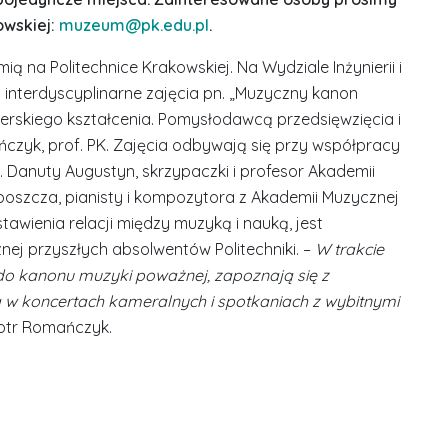
owskiej:
muzeum@pk.edu.pl
.
mią na Politechnice Krakowskiej. Na Wydziale Inżynierii i
interdyscyplinarne zajęcia pn. „Muzyczny kanon
ierskiego kształcenia. Pomysłodawcą przedsięwzięcia i
czyk, prof. PK. Zajęcia odbywają się przy współpracy
b. Danuty Augustyn, skrzypaczki i profesor Akademii
boszcza, pianisty i kompozytora z Akademii Muzycznej
awienia relacji między muzyką i nauką, jest
nej przyszłych absolwentów Politechniki. –
W trakcie
 do kanonu muzyki poważnej, zapoznają się z
ą w koncertach kameralnych i spotkaniach z wybitnymi
iotr Romańczyk.