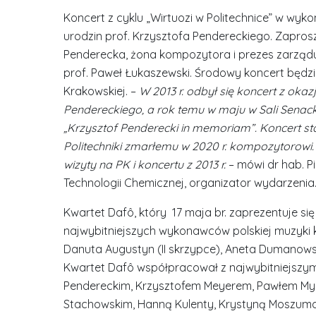
Koncert z cyklu „Wirtuozi w Politechnice” w wyk
urodzin prof. Krzysztofa Pendereckiego. Zaprosz
Penderecka, żona kompozytora i prezes zarząd
prof. Paweł Łukaszewski. Środowy koncert będz
Krakowskiej. –
W 2013 r. odbył się koncert z okaz
Pendereckiego, a rok temu w maju w Sali Senacki
„Krzysztof Penderecki in memoriam”. Koncert s
Politechniki zmarłemu w 2020 r. kompozytorowi.
wizyty na PK i koncertu z 2013 r.
– mówi dr hab. Pi
Technologii Chemicznej, organizator wydarzenia
Kwartet Dafô, który 17 maja br. zaprezentuje się
najwybitniejszych wykonawców polskiej muzyki k
Danuta Augustyn (II skrzypce), Aneta Dumanows
Kwartet Dafô współpracował z najwybitniejszy
Pendereckim, Krzysztofem Meyerem, Pawłem My
Stachowskim, Hanną Kulenty, Krystyną Moszu