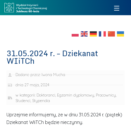
31.05.2024 r. – Dziekanat
WIiTCh
Dodane przez:
Iwona Mucha
dnia
27 maja, 2024
w kategorii:
Doktoranci
,
Egzamin dyplomowy
,
Pracownicy
,
Studenci
,
Stypendia
Uprzejmie informujemy, że w dniu 31.05.2024 r. (piątek)
Dziekanat WIiTCh będzie nieczynny.