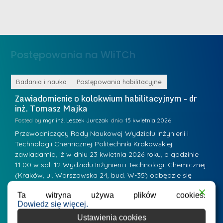
i
m
n
e
ż
d
.
a
Postępowania na WIiTCh
M
l
a
e
r
ne
Badania i nauka
Postępowania habilitacyjne
B
W
i
Zawiadomienie o kolokwium habilitacyjnym - dr
Z
a
inż. Tomasz Majka
i
a
r
K
Posted by
mgr inż. Leszek Jurczak
15 kwietnia 2026
Po
s
u
Przewodniczący Rady Naukowej Wydziału Inżynierii i
P
z
Technologii Chemicznej Politechniki Krakowskiej
Te
r
a
zawiadamia, iż w dniu 23 kwietnia 2026 roku, o godzinie
za
a
.
11:00 w sali 12 Wydziału Inżynierii i Technologii Chemicznej
12
w
ń
(Kraków, ul. Warszawska 24, bud. W-35) odbędzie się
(
s
w
s
kolokwium habilitacyjne dr inż. Tomasza Majki.
ko
k
Ta witryna używa plików cookies.
Osiągnięcie naukowe będące podstawą ubiegania się o…
O
k
L
Dowiedz się więcej.
i
a
i
e
Ustawienia cookies