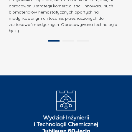
P
N
opracowaniu strategii komercjalizacji innowacyjnych
o
biomateriałów hemostatycznych opartych na
a
l
modyfikowanym chitozanie, przeznaczonych do
t
i
zastosowań medycznych. Opracowywana technologia
u
łączy…
t
r
e
a
1
2
c
”
h
n
i
k
i