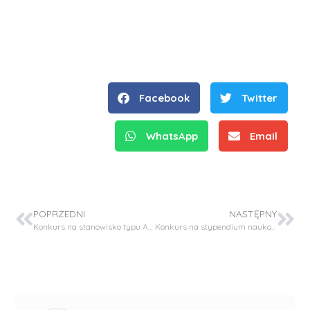
Facebook
Twitter
WhatsApp
Email
POPRZEDNI
NASTĘPNY
Konkurs na stanowisko typu Asystenta (w grupie pracowników badawczych) w projekcie LIDER
Konkurs na stypendium naukowe w projekcie SONATA-17 (NCN)