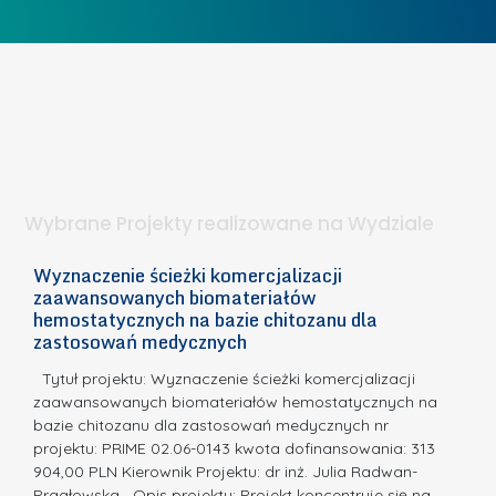
w
o
c
I
b
z
W
i
e
I
e
l
S
t
n
d
a
i
l
.
ą
a
Wybrane Projekty realizowane na Wydziale
I
c
n
h
Wyznaczenie ścieżki komercjalizacji
2
n
zaawansowanych biomateriałów
e
E
o
hemostatycznych na bazie chitozanu dla
m
c
zastosowań medycznych
w
i
a,
d
a
Tytuł projektu: Wyznaczenie ścieżki komercjalizacji
k
c
zaawansowanych biomateriałów hemostatycznych na
ó
bazie chitozanu dla zastosowań medycznych nr
j
w
projektu: PRIME 02.06-0143 kwota dofinansowania: 313
a
z
904,00 PLN Kierownik Projektu: dr inż. Julia Radwan-
.
Pragłowska Opis projektu: Projekt koncentruje się na