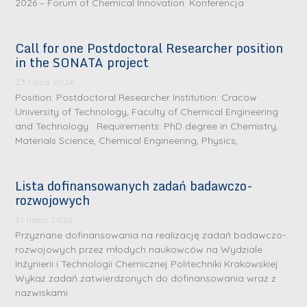
2026 – Forum of Chemical Innovation. Konferencja
Call for one Postdoctoral Researcher position
in the SONATA project
23 lipca 2026
Position: Postdoctoral Researcher Institution: Cracow
University of Technology, Faculty of Chemical Engineering
and Technology Requirements: PhD degree in Chemistry,
Materials Science, Chemical Engineering, Physics,
Lista dofinansowanych zadań badawczo-
rozwojowych
S
r
21 lipca 2026
e
Przyznane dofinansowania na realizację zadań badawczo-
rozwojowych przez młodych naukowców na Wydziale
b
Inżynierii i Technologii Chemicznej Politechniki Krakowskiej
r
D
Wykaz zadań zatwierdzonych do dofinansowania wraz z
n
nazwiskami
r
e