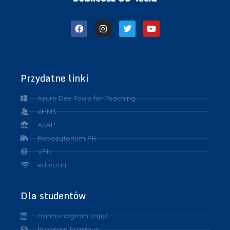
Przydatne linki
Azure Dev Tools for Teaching
eHMS
ASAP
Repozytorium PK
VPN
eduroam
Dla studentów
Harmonogram zajęć
Program Erasmus