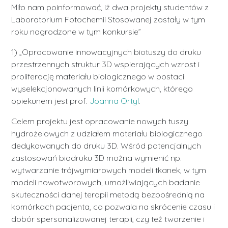
Miło nam poinformować, iż dwa projekty studentów z
Laboratorium Fotochemii Stosowanej zostały w tym
roku nagrodzone w tym konkursie”
1) „Opracowanie innowacyjnych biotuszy do druku
przestrzennych struktur 3D wspierających wzrost i
proliferację materiału biologicznego w postaci
wyselekcjonowanych linii komórkowych, którego
opiekunem jest prof.
Joanna Ortyl
.
Celem projektu jest opracowanie nowych tuszy
hydrożelowych z udziałem materiału biologicznego
dedykowanych do druku 3D. Wśród potencjalnych
zastosowań biodruku 3D można wymienić np.
wytwarzanie trójwymiarowych modeli tkanek, w tym
modeli nowotworowych, umożliwiających badanie
skuteczności danej terapii metodą bezpośrednią na
komórkach pacjenta, co pozwala na skrócenie czasu i
dobór spersonalizowanej terapii, czy też tworzenie i