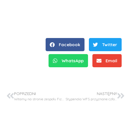
Facebook
Twitter
WhatsApp
Email
POPRZEDNI
NASTĘPNY
Witamy na stronie zespołu Fizycznej Chemii Organicznej i Organokatalizy
Stypendia WFS przyznane członków naszej grupy badawczej!