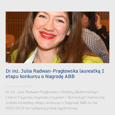
Dr inż. Julia Radwan-Pragłowska laureatką I
etapu konkursu o Nagrodę ABB
4 kwietnia 2023
Dr inż. Julia Radwan-Pragłowska z Katedry Biotechnologii i
Chemii Fizycznej Wydziału Inżynierii i Technologii Chemicznej
została laureatką I etapu konkursu o Nagrodę ABB za rok
2022/2023 na najlepszą pracę dyplomową.