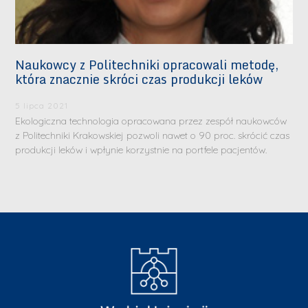
Naukowcy z Politechniki opracowali metodę,
która znacznie skróci czas produkcji leków
5 lipca 2021
Ekologiczna technologia opracowana przez zespół naukowców
z Politechniki Krakowskiej pozwoli nawet o 90 proc. skrócić czas
produkcji leków i wpłynie korzystnie na portfele pacjentów.