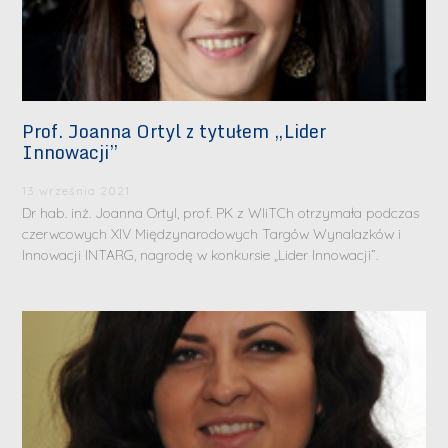
Prof. Joanna Ortyl z tytułem „Lider
Innowacji”
13 września 2021
Dr hab. inż. Joanna Ortyl, prof. PK z WIiTCh otrzymała podczas
czerwcowych XIV Międzynarodowych Targów Wynalazków i
Innowacji INTARG, nagrodę w konkursie „Lider Innowacji”.