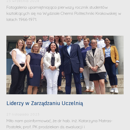
23 września 2024
Fotogaleria upamiętniająca pierwszy rocznik studentów
kształcących się na Wydziale Chemii Politechniki Krakowskiej w
latach 1966-1971.
Liderzy w Zarządzaniu Uczelnią
27 listopada 2023
Miło nam poinformować, że dr hab. inż. Katarzyna Matras-
Postołek, prof. PK prodziekan ds. ewaluacji i