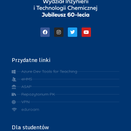
Przydatne linki
Azure Dev Tools for Teaching
eHMS
ASAP
Repozytorium PK
VPN
eduroam
Dla studentów