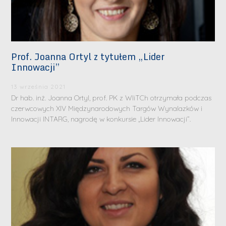
Prof. Joanna Ortyl z tytułem „Lider
Innowacji”
13 września 2021
Dr hab. inż. Joanna Ortyl, prof. PK z WIiTCh otrzymała podczas
czerwcowych XIV Międzynarodowych Targów Wynalazków i
Innowacji INTARG, nagrodę w konkursie „Lider Innowacji”.