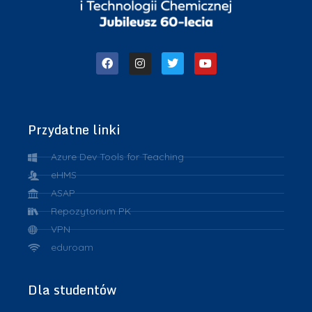
Przydatne linki
Azure Dev Tools for Teaching
eHMS
ASAP
Repozytorium PK
VPN
eduroam
Dla studentów