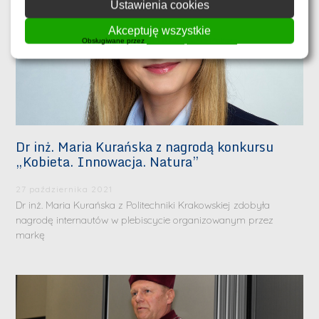
Ustawienia cookies
Akceptuję wszystkie
Obsługiwane przez
WPLP Compliance Platform
Dr inż. Maria Kurańska z nagrodą konkursu
„Kobieta. Innowacja. Natura”
27 października 2021
Dr inż. Maria Kurańska z Politechniki Krakowskiej zdobyła
nagrodę internautów w plebiscycie organizowanym przez
markę