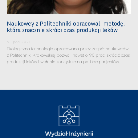
Naukowcy z Politechniki opracowali metodę,
która znacznie skróci czas produkcji leków
5 lipca 2021
Ekologiczna technologia opracowana przez zespół naukowców
z Politechniki Krakowskiej pozwoli nawet o 90 proc. skrócić czas
produkcji leków i wpłynie korzystnie na portfele pacjentów.