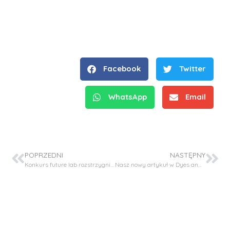
Facebook
Twitter
WhatsApp
Email
POPRZEDNI
NASTĘPNY
Konkurs future lab rozstrzygnięty
Nasz nowy artykuł w Dyes and Pigments!