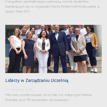
Fotogaleria upamiętniająca pierwszy rocznik studentów
kształcących się na Wydziale Chemii Politechniki Krakowskiej w
latach 1966-1971.
Liderzy w Zarządzaniu Uczelnią
27 listopada 2023
Miło nam poinformować, że dr hab. inż. Katarzyna Matras-
Postołek, prof. PK prodziekan ds. ewaluacji i