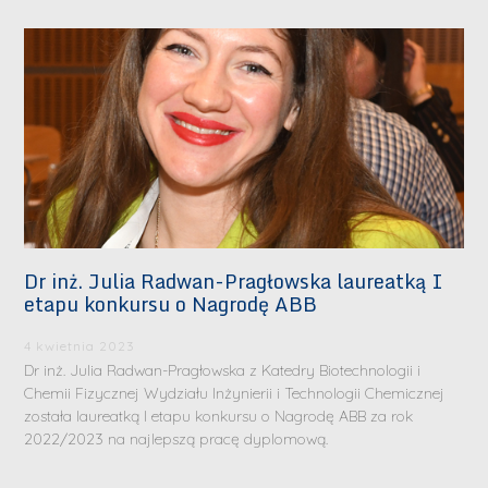
Dr inż. Julia Radwan-Pragłowska laureatką I
etapu konkursu o Nagrodę ABB
4 kwietnia 2023
Dr inż. Julia Radwan-Pragłowska z Katedry Biotechnologii i
Chemii Fizycznej Wydziału Inżynierii i Technologii Chemicznej
została laureatką I etapu konkursu o Nagrodę ABB za rok
2022/2023 na najlepszą pracę dyplomową.