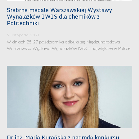
Srebrne medale Warszawskiej Wystawy
Wynalazków IWIS dla chemików z
Politechniki
5 listopada 2021
W dniach 25-27 października odbyła się Międzynarodowa
Warszawska Wystawa Wynalazków IWIS – największe w Polsce
Dr inż. Maria Kurańska z nagrodą konkursu