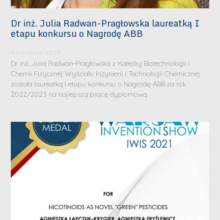
Dr inż. Julia Radwan-Pragłowska laureatką I
etapu konkursu o Nagrodę ABB
4 kwietnia 2023
Dr inż. Julia Radwan-Pragłowska z Katedry Biotechnologii i
Chemii Fizycznej Wydziału Inżynierii i Technologii Chemicznej
została laureatką I etapu konkursu o Nagrodę ABB za rok
2022/2023 na najlepszą pracę dyplomową.