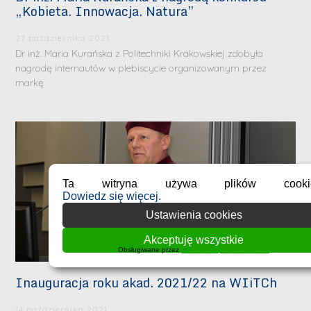
„Kobieta. Innowacja. Natura”
27 października 2021
Dr inż. Maria Kurańska z Politechniki Krakowskiej zdobyła
nagrodę internautów w plebiscycie organizowanym przez
markę
Ta witryna używa plików cookie
Dowiedz się więcej.
Ustawienia cookies
Akceptuję wszystkie
Obsługiwane przez
WPLP Compliance Platform
Inauguracja roku akad. 2021/22 na WIiTCh
14 października 2021