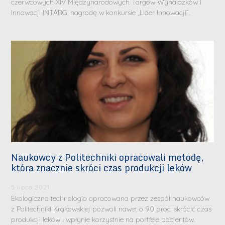
czerwcowych XIV Międzynarodowych Targów Wynalazków i
Innowacji INTARG, nagrodę w konkursie „Lider Innowacji”.
Naukowcy z Politechniki opracowali metodę,
która znacznie skróci czas produkcji leków
5 lipca 2021
Ekologiczna technologia opracowana przez zespół naukowców
z Politechniki Krakowskiej pozwoli nawet o 90 proc. skrócić czas
produkcji leków i wpłynie korzystnie na portfele pacjentów.