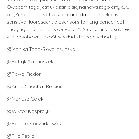
Owocem tego jest ukazanie się najnowszego artykułu
pt. „Pyridine derivatives as candidates for selective and
sensitive fluorescent biosensors for lung cancer cell
imaging and iron ions detection”. Autorami artykułu jest
wieloosobowy zespół, w skład którego wchodzą:
@Monika Topa-Skwarczyńska
@Patryk Szymaszek
@Paweł Fiedor
@Anna Chachaj-Brekiesz
@Mariusz Galek
@Wiktor Kasprzyk
@Paulina Koczurkiewicz
@Filip Petko