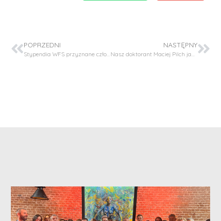
POPRZEDNI
NASTĘPNY
Stypendia WFS przyznane członków naszej grupy badawczej!
Nasz doktorant Maciej Pilch jako beneficjent XII konkursu Programu LIDER