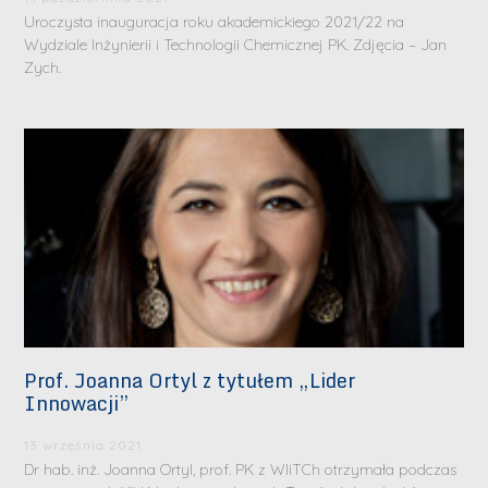
Uroczysta inauguracja roku akademickiego 2021/22 na
Wydziale Inżynierii i Technologii Chemicznej PK. Zdjęcia – Jan
Zych.
Prof. Joanna Ortyl z tytułem „Lider
Innowacji”
13 września 2021
Dr hab. inż. Joanna Ortyl, prof. PK z WIiTCh otrzymała podczas