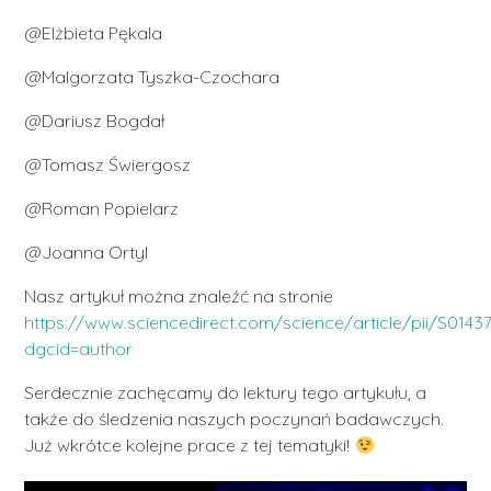
@Elżbieta Pękala
@Malgorzata Tyszka-Czochara
@Dariusz Bogdał
@Tomasz Świergosz
@Roman Popielarz
@Joanna Ortyl
Nasz artykuł można znaleźć na stronie
https://www.sciencedirect.com/science/article/pii/S01
dgcid=author
Serdecznie zachęcamy do lektury tego artykułu, a
także do śledzenia naszych poczynań badawczych.
Już wkrótce kolejne prace z tej tematyki!