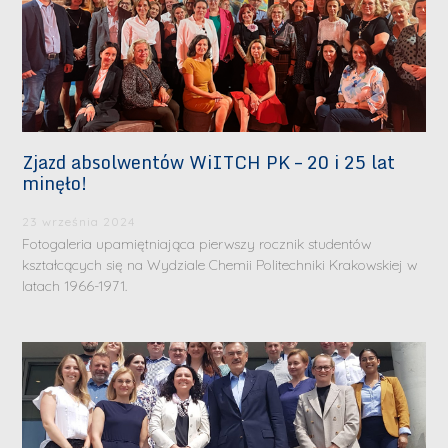
Zjazd absolwentów WiITCH PK – 20 i 25 lat
minęło!
23 września 2024
Fotogaleria upamiętniająca pierwszy rocznik studentów
kształcących się na Wydziale Chemii Politechniki Krakowskiej w
latach 1966-1971.