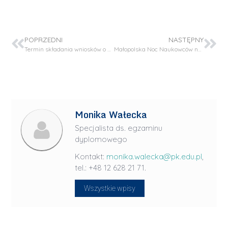
POPRZEDNI
NASTĘPNY
Termin składania wniosków o świadczenia dla studentów (stypendia)
Małopolska Noc Naukowców na Wydziale Inżynierii i Technologii Chemicznej – 29 września 2023
Monika Wałecka
Specjalista ds. egzaminu
dyplomowego
Kontakt:
monika.walecka@pk.edu.pl
,
tel.: +48 12 628 21 71.
Wszystkie wpisy