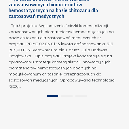
n
zaawansowanych biomateriałów
e
E
o
hemostatycznych na bazie chitozanu dla
m
c
zastosowań medycznych
w
i
a,
d
a
Tytuł projektu: Wyznaczenie ścieżki komercjalizacji
k
c
zaawansowanych biomateriałów hemostatycznych na
ó
bazie chitozanu dla zastosowań medycznych nr
j
w
projektu: PRIME 02.06-0143 kwota dofinansowania: 313
a
z
904,00 PLN Kierownik Projektu: dr inż. Julia Radwan-
.
Pragłowska Opis projektu: Projekt koncentruje się na
P
N
opracowaniu strategii komercjalizacji innowacyjnych
o
biomateriałów hemostatycznych opartych na
a
l
modyfikowanym chitozanie, przeznaczonych do
t
i
zastosowań medycznych. Opracowywana technologia
u
łączy…
t
r
e
a
1
2
c
”
h
n
i