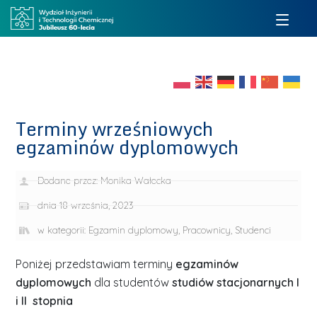
Terminy wrześniowych
egzaminów dyplomowych
Dodane przez:
Monika Wałecka
dnia
18 września, 2023
w kategorii:
Egzamin dyplomowy
,
Pracownicy
,
Studenci
Poniżej przedstawiam terminy
egzaminów
dyplomowych
dla studentów
studiów stacjonarnych I
i II stopnia