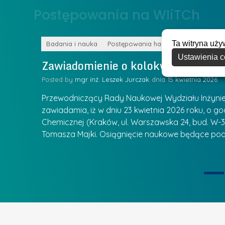
o
Postępowania na WIiTCh
y
w
w
s
Z
Ta witryna uży
k
Badania i nauka
Postępowania habilitacyjne
a
Ustawienia c
a
Zawiadomienie o kolokwium habilit
r
l
z
Posted by
mgr inż. Leszek Jurczak
15 kwietnia 2026
a
ą
u
Przewodniczący Rady Naukowej Wydziału Inżynierii
d
r
zawiadamia, iż w dniu 23 kwietnia 2026 roku, o godz
z
Chemicznej (Kraków, ul. Warszawska 24, bud. W-35
e
ie się
a
Tomasza Majki. Osiągnięcie naukowe będące pod
a
n
t
i
k
u
ą
U
I
c
e
z
t
e