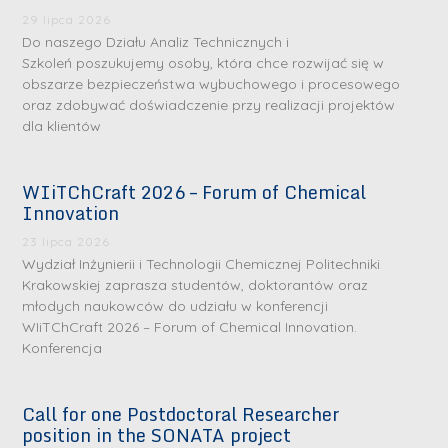
29 lipca 2026
Do naszego Działu Analiz Technicznych i
Szkoleń poszukujemy osoby, która chce rozwijać się w
obszarze bezpieczeństwa wybuchowego i procesowego
oraz zdobywać doświadczenie przy realizacji projektów
dla klientów
WIiTChCraft 2026 – Forum of Chemical
S
S
Innovation
r
r
23 lipca 2026
e
e
Wydział Inżynierii i Technologii Chemicznej Politechniki
b
b
Krakowskiej zaprasza studentów, doktorantów oraz
młodych naukowców do udziału w konferencji
r
D
r
D
WIiTChCraft 2026 – Forum of Chemical Innovation.
n
r
n
r
Konferencja
e
i
e
i
m
n
m
n
Call for one Postdoctoral Researcher
e
ż
e
ż
position in the SONATA project
d
.
d