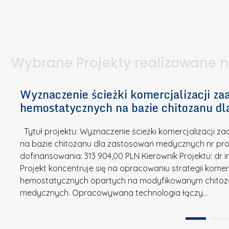
I
a
e
l
S
p
t
n
d
u
a
i
l
k
.
ą
a
o
Wybrane Projekty realizowane 
I
c
n
n
h
k
n
Wyznaczenie ścieżki komercjalizacji 
e
u
o
hemostatycznych na bazie chitozanu d
m
r
w
i
s
a
Tytuł projektu: Wyznaczenie ścieżki komercjalizacji
k
u
c
na bazie chitozanu dla zastosowań medycznych nr proj
ó
o
j
dofinansowania: 313 904,00 PLN Kierownik Projektu: dr 
w
N
Projekt koncentruje się na opracowaniu strategii kome
a
z
a
hemostatycznych opartych na modyfikowanym chitoz
.
P
g
medycznych. Opracowywana technologia łączy…
N
o
r
a
l
o
t