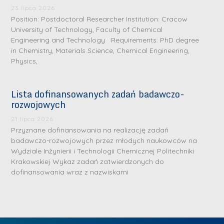
.
a
J
a
23 lipca 2026
M
Position: Postdoctoral Researcher Institution: Cracow
l
u
l
a
University of Technology, Faculty of Chemical
e
l
e
Engineering and Technology Requirements: PhD degree
r
W
i
W
in Chemistry, Materials Science, Chemical Engineering,
i
a
a
a
Physics,
a
r
R
r
K
s
a
s
Lista dofinansowanych zadań badawczo-
u
z
d
z
rozwojowych
r
a
w
a
a
21 lipca 2026
w
a
w
Przyznane dofinansowania na realizację zadań
ń
s
n
s
badawczo-rozwojowych przez młodych naukowców na
s
k
-
k
Wydziale Inżynierii i Technologii Chemicznej Politechniki
k
L
Krakowskiej Wykaz zadań zatwierdzonych do
i
P
i
a
i
dofinansowania wraz z nazwiskami
e
r
e
z
d
j
a
j
n
e
W
g
W
a
r
y
ł
y
g
z