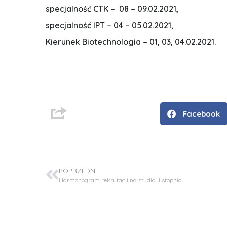
specjalność CTK – 08 – 09.02.2021,
specjalność IPT – 04 – 05.02.2021,
Kierunek Biotechnologia – 01, 03, 04.02.2021.
Facebook
D
r
POPRZEDNI
Harmonogram rekrutacji na studia II stopnia
i
n
ż
.