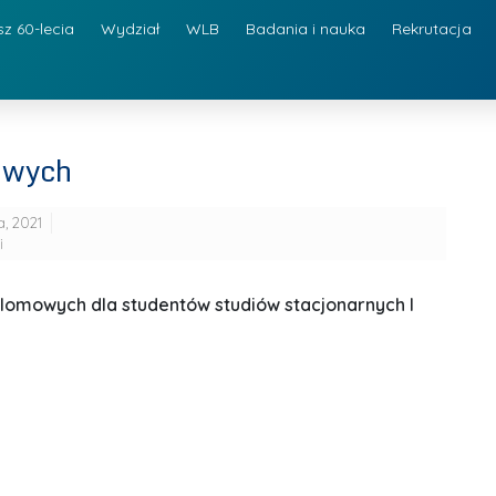
sz 60-lecia
Wydział
WLB
Badania i nauka
Rekrutacja
owych
a, 2021
i
omowych dla studentów studiów stacjonarnych I