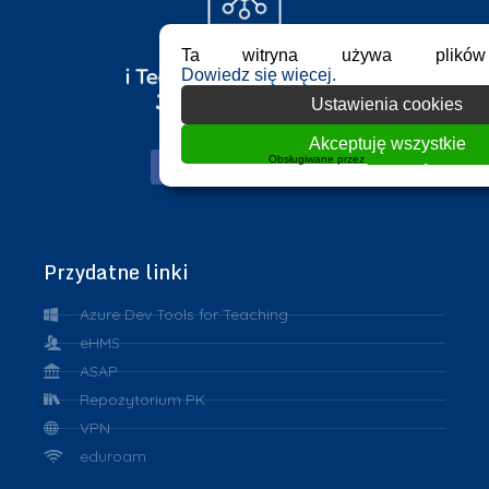
Ta witryna używa plików
Dowiedz się więcej.
Ustawienia cookies
Akceptuję wszystkie
Obsługiwane przez
WPLP Compliance Platf
Przydatne linki
Azure Dev Tools for Teaching
eHMS
ASAP
Repozytorium PK
VPN
eduroam