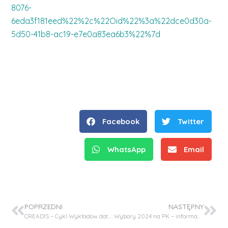
8076-
6eda3f181eed%22%2c%22Oid%22%3a%22dce0d30a-
5d50-41b8-ac19-e7e0a83ea6b3%22%7d
Facebook
Twitter
WhatsApp
Email
POPRZEDNI
NASTĘPNY
CREADIS – Cykl Wykładow dot. Projektowania Fabryk – ZAPROSZENIE
Wybory 2024 na PK – informacja dla nauczycieli akademickich