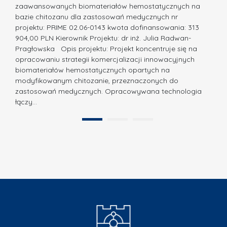
c
zaawansowanych biomateriałów hemostatycznych na
ó
bazie chitozanu dla zastosowań medycznych nr
j
w
projektu: PRIME 02.06-0143 kwota dofinansowania: 313
a
z
904,00 PLN Kierownik Projektu: dr inż. Julia Radwan-
.
Pragłowska Opis projektu: Projekt koncentruje się na
P
N
opracowaniu strategii komercjalizacji innowacyjnych
o
biomateriałów hemostatycznych opartych na
a
l
modyfikowanym chitozanie, przeznaczonych do
t
i
zastosowań medycznych. Opracowywana technologia
u
łączy…
t
r
e
a
1
2
c
”
h
n
i
k
i