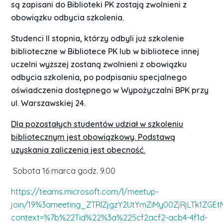
są zapisani do Biblioteki PK zostają zwolnieni z
obowiązku odbycia szkolenia.
Studenci II stopnia, którzy odbyli już szkolenie
biblioteczne w Bibliotece PK lub w bibliotece innej
uczelni wyższej zostaną zwolnieni z obowiązku
odbycia szkolenia, po podpisaniu specjalnego
oświadczenia dostępnego w Wypożyczalni BPK przy
ul. Warszawskiej 24.
Dla pozostałych studentów udział w szkoleniu
bibliotecznym jest obowiązkowy. Podstawą
uzyskania zaliczenia jest obecność.
Sobota 16 marca godz. 9.00
https://teams.microsoft.com/l/meetup-
join/19%3ameeting_ZTRlZjgzY2UtYmZiMy00ZjRjLTk1ZGEt
context=%7b%22Tid%22%3a%225cf2acf2-acb4-4f1d-