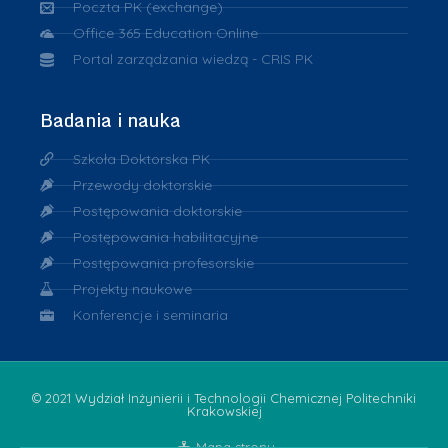
Poczta PK (exchange)
Office 365 Education Online
Portal zarządzania wiedzą - CRIS PK
Badania i nauka
Szkoła Doktorska PK
Przewody doktorskie
Postępowania doktorskie
Postępowania habilitacyjne
Postępowania profesorskie
Projekty naukowe
Konferencje i seminaria
© 2021 Wydział Inżynierii i Technologii Chemicznej Politechniki
Krakowskiej
Mapa strony