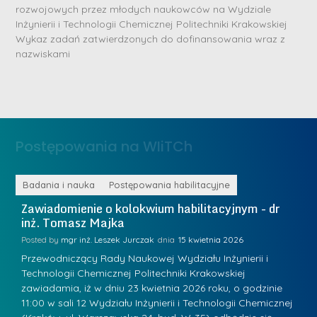
rozwojowych przez młodych naukowców na Wydziale
b
Inżynierii i Technologii Chemicznej Politechniki Krakowskiej
r
D
Wykaz zadań zatwierdzonych do dofinansowania wraz z
n
nazwiskami
r
e
i
m
n
e
ż
d
.
a
Postępowania na WIiTCh
M
l
a
e
r
ne
Badania i nauka
Postępowania habilitacyjne
B
W
i
Zawiadomienie o kolokwium habilitacyjnym - dr
Z
a
inż. Tomasz Majka
i
a
r
K
Posted by
mgr inż. Leszek Jurczak
15 kwietnia 2026
Po
s
u
Przewodniczący Rady Naukowej Wydziału Inżynierii i
P
z
Technologii Chemicznej Politechniki Krakowskiej
Te
r
a
zawiadamia, iż w dniu 23 kwietnia 2026 roku, o godzinie
za
a
.
11:00 w sali 12 Wydziału Inżynierii i Technologii Chemicznej
12
w
ń