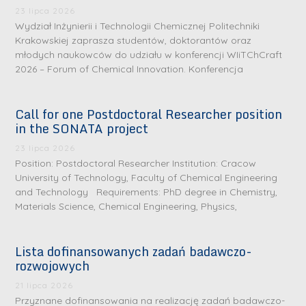
23 lipca 2026
Wydział Inżynierii i Technologii Chemicznej Politechniki
Krakowskiej zaprasza studentów, doktorantów oraz
młodych naukowców do udziału w konferencji WIiTChCraft
2026 – Forum of Chemical Innovation. Konferencja
Call for one Postdoctoral Researcher position
in the SONATA project
23 lipca 2026
Position: Postdoctoral Researcher Institution: Cracow
University of Technology, Faculty of Chemical Engineering
and Technology Requirements: PhD degree in Chemistry,
Materials Science, Chemical Engineering, Physics,
Lista dofinansowanych zadań badawczo-
rozwojowych
S
r
21 lipca 2026
e
Przyznane dofinansowania na realizację zadań badawczo-