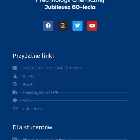
Przydatne linki
Azure Dev Tools for Teaching
eHMS
ASAP
Repozytorium PK
VPN
eduroam
Dla studentów
Harmonogram zajęć