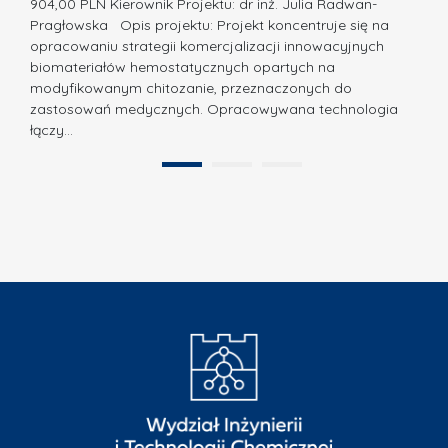
z
904,00 PLN Kierownik Projektu: dr inż. Julia Radwan-
.
Pragłowska Opis projektu: Projekt koncentruje się na
P
N
opracowaniu strategii komercjalizacji innowacyjnych
o
biomateriałów hemostatycznych opartych na
a
l
modyfikowanym chitozanie, przeznaczonych do
t
i
zastosowań medycznych. Opracowywana technologia
u
łączy…
t
r
e
a
1
2
c
”
h
n
i
k
i