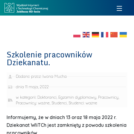
Szkolenie pracowników
Dziekanatu.
Dodane przez:
Iwona Mucha
dnia
11 maja, 2022
w kategorii:
Doktoranci
,
Egzamin dyplomowy
,
Pracownicy
,
Pracownicy: ważne
,
Studenci
,
Studenci: ważne
Informujemy, że w dniach 13 oraz 18 maja 2022 r.
Dziekanat WIiTCh jest zamknięty z powodu szkolenia
pracowników.