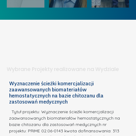
ó
K
U
w
o
c
I
b
z
W
i
e
I
e
l
S
t
n
d
a
i
l
.
ą
a
Wybrane Projekty realizowane na Wydziale
I
c
n
h
Wyznaczenie ścieżki komercjalizacji
2
n
zaawansowanych biomateriałów
e
E
o
hemostatycznych na bazie chitozanu dla
m
c
zastosowań medycznych
w
i
a,
d
a
Tytuł projektu: Wyznaczenie ścieżki komercjalizacji
k
c
zaawansowanych biomateriałów hemostatycznych na
ó
bazie chitozanu dla zastosowań medycznych nr
j
w
projektu: PRIME 02.06-0143 kwota dofinansowania: 313
a