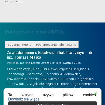
nazwiskami
r
e
i
m
n
e
ż
d
.
a
Postępowania na WIiTCh
M
l
a
e
r
ne
Badania i nauka
Postępowania habilitacyjne
B
W
i
Zawiadomienie o kolokwium habilitacyjnym - dr
Z
a
inż. Tomasz Majka
i
a
r
K
Posted by
mgr inż. Leszek Jurczak
15 kwietnia 2026
Po
s
u
Przewodniczący Rady Naukowej Wydziału Inżynierii i
P
z
Technologii Chemicznej Politechniki Krakowskiej
Te
r
a
zawiadamia, iż w dniu 23 kwietnia 2026 roku, o godzinie
za
a
.
11:00 w sali 12 Wydziału Inżynierii i Technologii Chemicznej
12
w
ń
(Kraków, ul. Warszawska 24, bud. W-35) odbędzie się
(
s
w
s
kolokwium habilitacyjne dr inż. Tomasza Majki.
ko
Ta witryna używa plików cookies.
k
Osiągnięcie naukowe będące podstawą ubiegania się o…
O
Dowiedz się więcej.
k
L
i