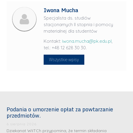
Iwona Mucha
Specjalista ds. studiów
stacjonarnych II stopnia i pomocy
materialnej dla studentów
Kontakt:
iwona.mucha@pk.edu.pl
,
tel.: +48 12 628 30 30.
Wszystkie wpisy
Podania o umorzenie opłat za powtarzanie
przedmiotów.
6 sierpnia 2026
Dziekanat WIiTCh przypomina, że termin składania