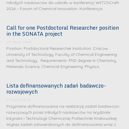
młodych naukowców do udziału w konferencji WIiTChCraft
2026 – Forum of Chemical Innovation. Konferencja
Call for one Postdoctoral Researcher position
in the SONATA project
23 lipca 2026
Position: Postdoctoral Researcher Institution: Cracow
University of Technology, Faculty of Chemical Engineering
and Technology Requirements: PhD degree in Chemistry,
Materials Science, Chemical Engineering, Physics,
Lista dofinansowanych zadań badawczo-
rozwojowych
S
r
21 lipca 2026
e
Przyznane dofinansowania na realizację zadań badawczo-
rozwojowych przez młodych naukowców na Wydziale
b
Inżynierii i Technologii Chemicznej Politechniki Krakowskiej
r
D
Wykaz zadań zatwierdzonych do dofinansowania wraz z
n