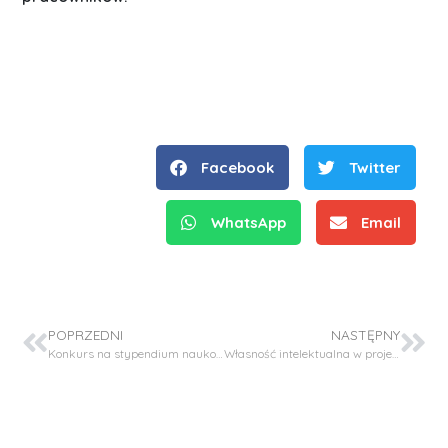
Facebook
Twitter
WhatsApp
Email
POPRZEDNI
NASTĘPNY
Konkurs na stypendium naukowe w projekcie OPUS-LAP20 (NCN)
Własność intelektualna w projektach realizowanych w ramach programu Horyzont Europa – webinar