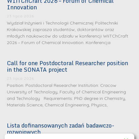
WIiTChCraft 2026 – Forum of Chemical
Innovation
23 lipca 2026
Wydział Inżynierii i Technologii Chemicznej Politechniki
Krakowskiej zaprasza studentów, doktorantów oraz
młodych naukowców do udziału w konferencji WIiTChCraft
2026 – Forum of Chemical Innovation. Konferencja
Call for one Postdoctoral Researcher position
in the SONATA project
23 lipca 2026
Position: Postdoctoral Researcher Institution: Cracow
University of Technology, Faculty of Chemical Engineering
and Technology Requirements: PhD degree in Chemistry,
Materials Science, Chemical Engineering, Physics,
Lista dofinansowanych zadań badawczo-
rozwojowych
S