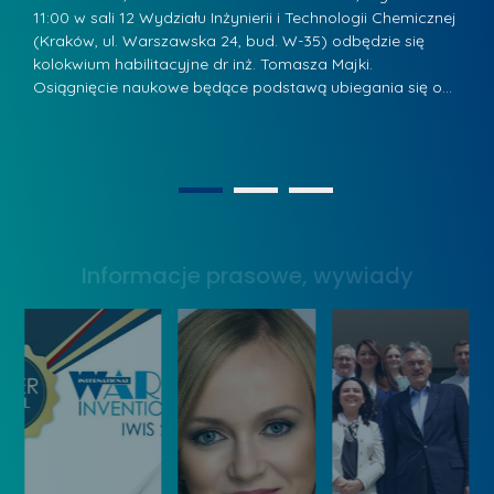
a
.
11:00 w sali 12 Wydziału Inżynierii i Technologii Chemicznej
12
w
ń
(Kraków, ul. Warszawska 24, bud. W-35) odbędzie się
(
s
w
s
kolokwium habilitacyjne dr inż. Tomasza Majki.
ko
k
Osiągnięcie naukowe będące podstawą ubiegania się o…
O
k
L
i
a
i
e
z
d
j
n
e
W
1
2
a
r
y
g
z
s
r
y
Informacje prasowe, wywiady
t
o
w
a
d
Z
w
ą
a
y
k
r
W
o
z
y
n
ą
n
k
d
a