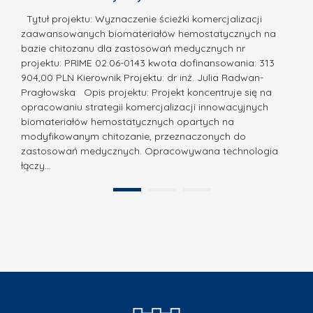
i
a,
d
a
Tytuł projektu: Wyznaczenie ścieżki komercjalizacji
k
c
zaawansowanych biomateriałów hemostatycznych na
ó
bazie chitozanu dla zastosowań medycznych nr
j
w
projektu: PRIME 02.06-0143 kwota dofinansowania: 313
a
z
904,00 PLN Kierownik Projektu: dr inż. Julia Radwan-
.
Pragłowska Opis projektu: Projekt koncentruje się na
P
N
opracowaniu strategii komercjalizacji innowacyjnych
o
biomateriałów hemostatycznych opartych na
a
l
modyfikowanym chitozanie, przeznaczonych do
t
i
zastosowań medycznych. Opracowywana technologia
u
łączy…
t
r
e
a
1
2
c
”
h
n
i
k
i