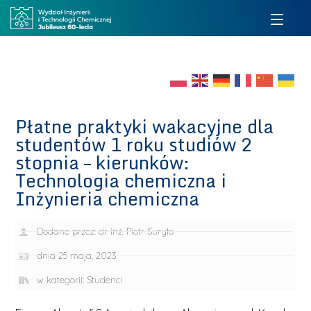
Płatne praktyki wakacyjne dla
studentów 1 roku studiów 2
stopnia – kierunków:
Technologia chemiczna i
Inżynieria chemiczna
Dodane przez:
dr inż. Piotr Suryło
dnia
25 maja, 2023
w kategorii:
Studenci