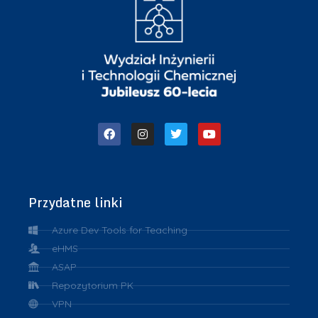
Przydatne linki
Azure Dev Tools for Teaching
eHMS
ASAP
Repozytorium PK
VPN