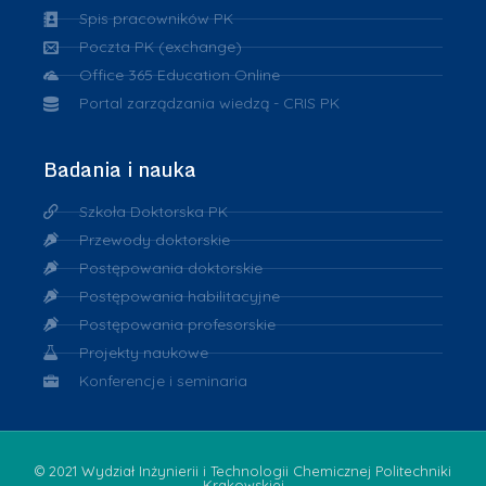
Spis pracowników PK
Poczta PK (exchange)
Office 365 Education Online
Portal zarządzania wiedzą - CRIS PK
Badania i nauka
Szkoła Doktorska PK
Przewody doktorskie
Postępowania doktorskie
Postępowania habilitacyjne
Postępowania profesorskie
Projekty naukowe
Konferencje i seminaria
© 2021 Wydział Inżynierii i Technologii Chemicznej Politechniki
Krakowskiej