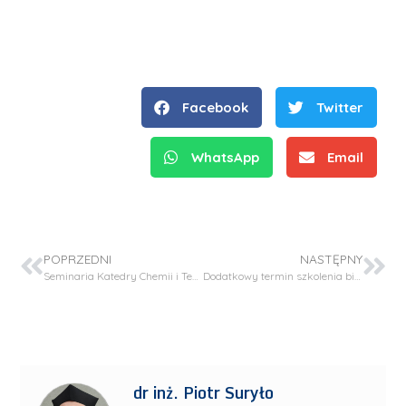
Facebook
Twitter
WhatsApp
Email
POPRZEDNI
NASTĘPNY
Seminaria Katedry Chemii i Technologii Polimerów
Dodatkowy termin szkolenia bibliotecznego dla studentów studiów II stopnia I roku.
dr inż. Piotr Suryło