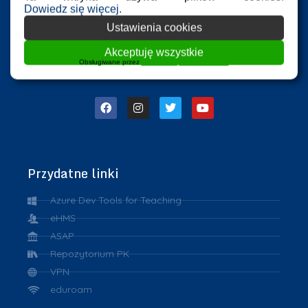
Dowiedz się więcej.
Ustawienia cookies
Akceptuję wszystkie
Obsługiwane przez
WPLP Compliance Platform
Przydatne linki
Azure Dev Tools for Teaching
eHMS
ASAP
Repozytorium PK
VPN
eduroam