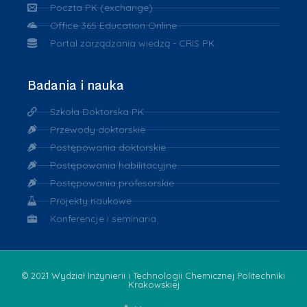
Poczta PK (exchange)
Office 365 Education Online
Portal zarządzania wiedzą - CRIS PK
Badania i nauka
Szkoła Doktorska PK
Przewody doktorskie
Postępowania doktorskie
Postępowania habilitacyjne
Postępowania profesorskie
Projekty naukowe
Konferencje i seminaria
© 2021 Wydział Inżynierii i Technologii Chemicznej Politechniki
Krakowskiej