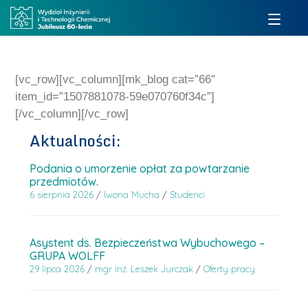
[vc_row][vc_column][mk_blog cat=”66″
item_id=”1507881078-59e070760f34c”]
[/vc_column][/vc_row]
Aktualności:
Podania o umorzenie opłat za powtarzanie
przedmiotów.
6 sierpnia 2026
/
Iwona Mucha
/
Studenci
Asystent ds. Bezpieczeństwa Wybuchowego –
GRUPA WOLFF
29 lipca 2026
/
mgr inż. Leszek Jurczak
/
Oferty pracy