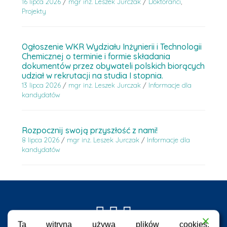
16 lipca 2026
/
mgr inż. Leszek Jurczak
/
Doktoranci
,
Projekty
Ogłoszenie WKR Wydziału Inżynierii i Technologii
Chemicznej o terminie i formie składania
dokumentów przez obywateli polskich biorących
udział w rekrutacji na studia I stopnia.
13 lipca 2026
/
mgr inż. Leszek Jurczak
/
Informacje dla
kandydatów
Rozpocznij swoją przyszłość z nami!
8 lipca 2026
/
mgr inż. Leszek Jurczak
/
Informacje dla
kandydatów
Ta witryna używa plików cookies.